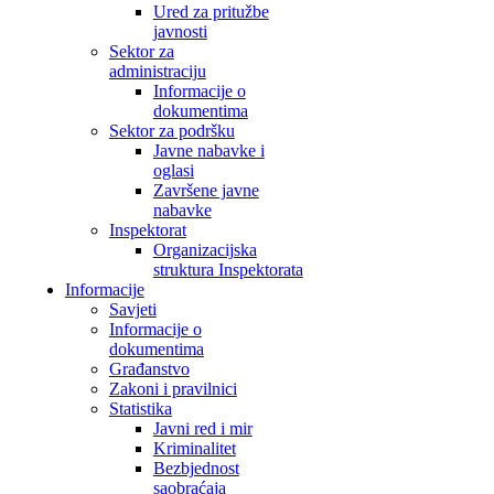
Ured za pritužbe
javnosti
Sektor za
administraciju
Informacije o
dokumentima
Sektor za podršku
Javne nabavke i
oglasi
Završene javne
nabavke
Inspektorat
Organizacijska
struktura Inspektorata
Informacije
Savjeti
Informacije o
dokumentima
Građanstvo
Zakoni i pravilnici
Statistika
Javni red i mir
Kriminalitet
Bezbjednost
saobraćaja