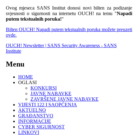
Ovog mjeseca SANS Institut donosi novi bilten za podizanje
svjesnosti o sigurnosti na internetu OUCH! na temu "
Napadi
putem tekstualnih poruka!
"
Bilten OUCH! Napadi putem tekstualnih poruka možete preuzeti
ovde.
OUCH! Newsletter | SANS Security Awareness - SANS
Institute
Menu
HOME
OGLASI
KONKURSI
JAVNE NABAVKE
ZAVRŠENE JAVNE NABAVKE
VIJESTI 122 I SAOPĆENJA
AKTUELNO
GRAĐANSTVO
INFORMACIJE
CYBER SIGURNOST
LINKOVI