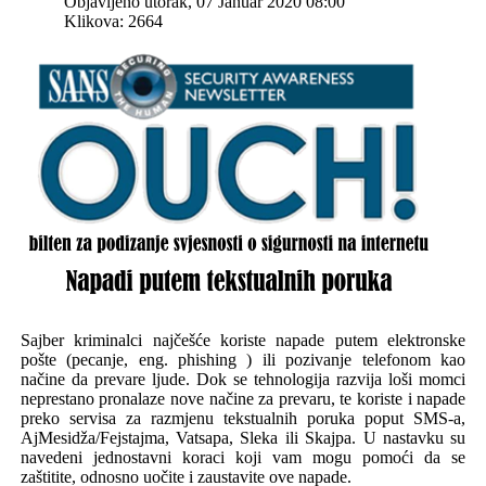
Objavljeno utorak, 07 Januar 2020 08:00
Klikova: 2664
Sajber kriminalci najčešće koriste napade putem elektronske
pošte (pecanje, eng. phishing ) ili pozivanje telefonom kao
načine da prevare ljude. Dok se tehnologija razvija loši momci
neprestano pronalaze nove načine za prevaru, te koriste i napade
preko servisa za razmjenu tekstualnih poruka poput SMS-a,
AjMesidža/Fejstajma, Vatsapa, Sleka ili Skajpa. U nastavku su
navedeni jednostavni koraci koji vam mogu pomoći da se
zaštitite, odnosno uočite i zaustavite ove napade.