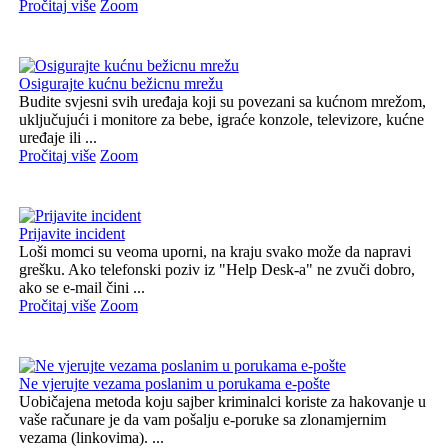
Pročitaj više
Zoom
Osigurajte kućnu bežicnu mrežu
Budite svjesni svih uređaja koji su povezani sa kućnom mrežom,
uključujući i monitore za bebe, igraće konzole, televizore, kućne
uređaje ili ...
Pročitaj više
Zoom
Prijavite incident
Loši momci su veoma uporni, na kraju svako može da napravi
grešku. Ako telefonski poziv iz "Help Desk-a" ne zvuči dobro,
ako se e-mail čini ...
Pročitaj više
Zoom
Ne vjerujte vezama poslanim u porukama e-pošte
Uobičajena metoda koju sajber kriminalci koriste za hakovanje u
vaše računare je da vam pošalju e-poruke sa zlonamjernim
vezama (linkovima). ...