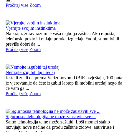
Pročitaj više
Zoom
Vjerujte svojim instinktima
Na kraju, zdrav razum je vaša najbolja zaštita. Ako e-pošta,
telefonski poziv ili onlajn poruka izgledaju čudni, sumnjivi ili
previše dobri da ...
Pročitaj više
Zoom
Nemojte izgubiti taj uređaj
Jeste li znali da prema Verizonovom DBIR izvještaju, 100 puta
je vjerovatnije da ćete izgubiti laptop ili mobilni uređaj nego da
će vam ga ...
Pročitaj više
Zoom
Sigurnosna tehnologija ne može zaustaviti sve ...
Samo tehnologija te ne može zaštititi. Loši momci stalno
razvijaju nove načine da prođu zaštitne zidove, antiviruse i