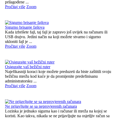
prilagođene ...
Pročitaj više
Zoom
Sigurno brisanje fajlova
Kada izbrišete fajl, taj fajl je zapravo još uvijek na računaru ili
USB drajvu. Jedini način na koji možete stvarno i sigurno
ukloniti fajl je ...
Pročitaj više
Zoom
Osigurajte vaš bežični ruter
Najefikasniji koraci koje možete preduzeti da biste zaštitili svoju
bežičnu mrežu kod kuće je da promijenite predefinisanu
administratorsku ...
Pročitaj više
Zoom
Ne prijavljujte se sa neprovjerenih računara
Lozinka je jednako sigurna kao i računar ili mreža na kojoj se
koristi. Kao takva, nikada se ne prijavljujte na osjetljiv račun sa