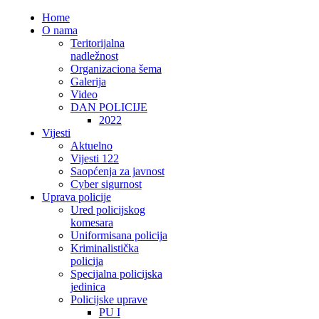
Home
O nama
Teritorijalna
nadležnost
Organizaciona šema
Galerija
Video
DAN POLICIJE
2022
Vijesti
Aktuelno
Vijesti 122
Saopćenja za javnost
Cyber sigurnost
Uprava policije
Ured policijskog
komesara
Uniformisana policija
Kriminalistička
policija
Specijalna policijska
jedinica
Policijske uprave
PU I