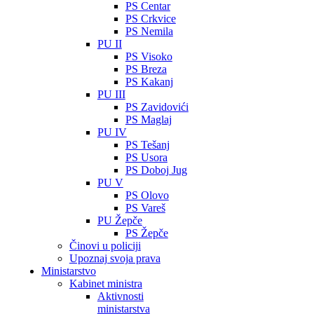
PS Centar
PS Crkvice
PS Nemila
PU II
PS Visoko
PS Breza
PS Kakanj
PU III
PS Zavidovići
PS Maglaj
PU IV
PS Tešanj
PS Usora
PS Doboj Jug
PU V
PS Olovo
PS Vareš
PU Žepče
PS Žepče
Činovi u policiji
Upoznaj svoja prava
Ministarstvo
Kabinet ministra
Aktivnosti
ministarstva