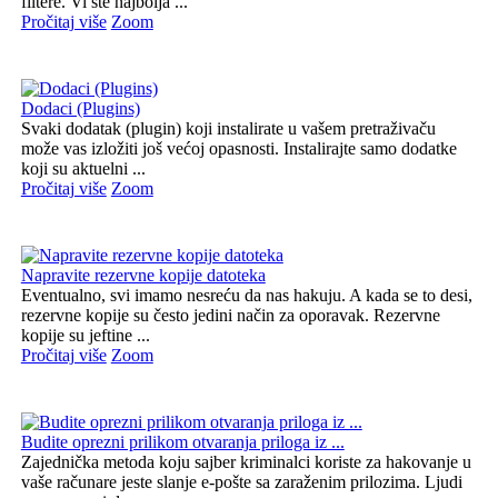
filtere. Vi ste najbolja ...
Pročitaj više
Zoom
Dodaci (Plugins)
Svaki dodatak (plugin) koji instalirate u vašem pretraživaču
može vas izložiti još većoj opasnosti. Instalirajte samo dodatke
koji su aktuelni ...
Pročitaj više
Zoom
Napravite rezervne kopije datoteka
Eventualno, svi imamo nesreću da nas hakuju. A kada se to desi,
rezervne kopije su često jedini način za oporavak. Rezervne
kopije su jeftine ...
Pročitaj više
Zoom
Budite oprezni prilikom otvaranja priloga iz ...
Zajednička metoda koju sajber kriminalci koriste za hakovanje u
vaše računare jeste slanje e-pošte sa zaraženim prilozima. Ljudi