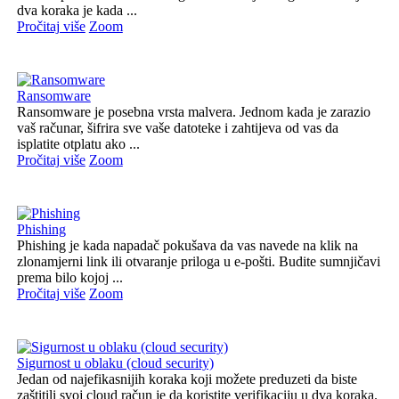
dva koraka je kada ...
Pročitaj više
Zoom
Ransomware
Ransomware je posebna vrsta malvera. Jednom kada je zarazio
vaš računar, šifrira sve vaše datoteke i zahtijeva od vas da
isplatite otplatu ako ...
Pročitaj više
Zoom
Phishing
Phishing je kada napadač pokušava da vas navede na klik na
zlonamjerni link ili otvaranje priloga u e-pošti. Budite sumnjičavi
prema bilo kojoj ...
Pročitaj više
Zoom
Sigurnost u oblaku (cloud security)
Jedan od najefikasnijih koraka koji možete preduzeti da biste
zaštitili svoj cloud račun je da koristite verifikaciju u dva koraka.