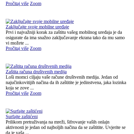
Pročitaj više
Zoom
Zaključajte svoje mobilne uređaje
Prvi i najvažniji korak za zaštitu vašeg mobilnog uređaja je da
osigurate da ima snažno zaključavanje ekrana tako da mu samo
vi možete ...
Pročitaj više
Zoom
Zaštita računa društvenih medija
Loši momci ciljaju vaše račune društvenih medija. Jedan od
najučinkovitijih načina da ih zaštitite je jedinstvena, jaka lozinka
koja se zove ...
Pročitaj više
Zoom
Surfajte zaštićeni
Prilikom pretraživanja na mreži, šifrovanje vaših onlajn
aktivnosti je jedan od najboljih načina da se zaštitite. Uvjerite se
da je vaša ...