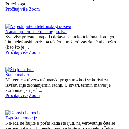
Pored toga, ...
Pročitaj više
Zoom
Napadi putem telefonskog poziva
Sve više prevara i napada dešava se preko telefona. Kad god
hitni telefonski poziv na telefonu traži od vas da učinite nešto
(kao što je ...
Pročitaj više
Zoom
Šta je malver
Malver je softver - računarski program - koji se koristi za
izvršavanje zlonamjernih radnji. U stvari, termin malver je
kombinacija riječi ...
Pročitaj više
Zoom
E-pošta i emocije
Nikada ne šaljite e-poštu kada ste ljuti, najverovatnije ćete se
kasnije pokajati. Umjesto toga, kada ste emocionalni i želite