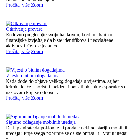
Pročitaj više
Zoom
Otkrivanje prevare
Redovno pregledajte svoju bankovnu, kreditnu karticu i
finansijske izvještaje da biste identifikovali neovlaštene
aktivnosti. Ovo je jedan od ...
Pročitaj više
Zoom
Vijesti o bitnim događajima
Kada dođe do objave velikog događaja u vijestima, sajber
kriminalci će iskoristiti incident i poslati phishing e-poruke sa
naslovom koji se odnosi ...
Pročitaj više
Zoom
Sigurno odlaganje mobilnih uređaja
Da li planirate da poklonite ili prodate neki od starijih mobilnih
uređaja? Prije svega pobrinite se da ste obrisali ili vratili uređaj
na ...