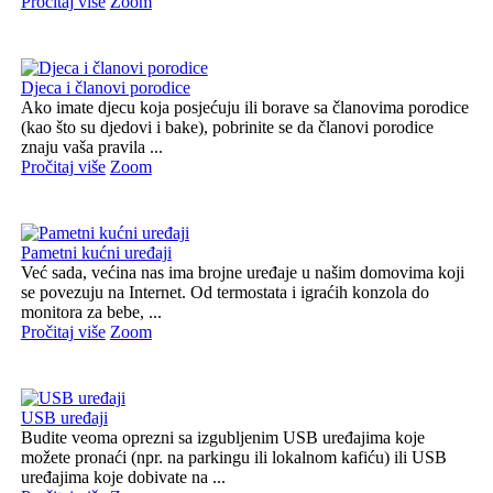
Pročitaj više
Zoom
Djeca i članovi porodice
Ako imate djecu koja posjećuju ili borave sa članovima porodice
(kao što su djedovi i bake), pobrinite se da članovi porodice
znaju vaša pravila ...
Pročitaj više
Zoom
Pametni kućni uređaji
Već sada, većina nas ima brojne uređaje u našim domovima koji
se povezuju na Internet. Od termostata i igraćih konzola do
monitora za bebe, ...
Pročitaj više
Zoom
USB uređaji
Budite veoma oprezni sa izgubljenim USB uređajima koje
možete pronaći (npr. na parkingu ili lokalnom kafiću) ili USB
uređajima koje dobivate na ...