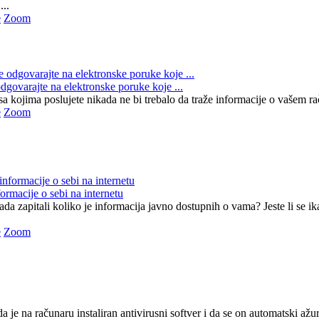
...
e
Zoom
dgovarajte na elektronske poruke koje ...
 kojima poslujete nikada ne bi trebalo da traže informacije o vašem raču
e
Zoom
formacije o sebi na internetu
ikada zapitali koliko je informacija javno dostupnih o vama? Jeste li se i
e
Zoom
da je na računaru instaliran antivirusni softver i da se on automatski a