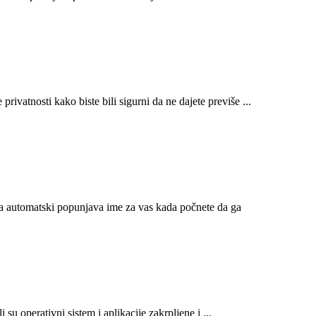
privatnosti kako biste bili sigurni da ne dajete previše ...
ja automatski popunjava ime za vas kada počnete da ga
 su operativni sistem i aplikacije zakrpljene i ...