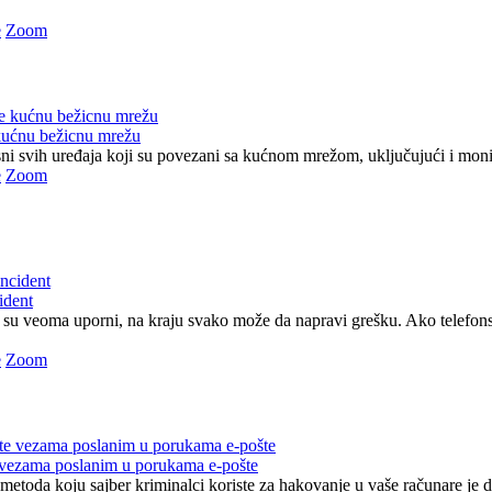
e
Zoom
kućnu bežicnu mrežu
ni svih uređaja koji su povezani sa kućnom mrežom, uključujući i monitor
e
Zoom
cident
su veoma uporni, na kraju svako može da napravi grešku. Ako telefons
e
Zoom
 vezama poslanim u porukama e-pošte
metoda koju sajber kriminalci koriste za hakovanje u vaše računare je