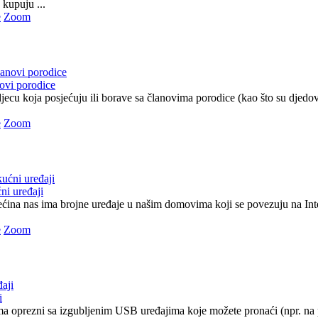
 kupuju ...
e
Zoom
novi porodice
ecu koja posjećuju ili borave sa članovima porodice (kao što su djedovi
e
Zoom
ni uređaji
ećina nas ima brojne uređaje u našim domovima koji se povezuju na Inte
e
Zoom
i
a oprezni sa izgubljenim USB uređajima koje možete pronaći (npr. na p