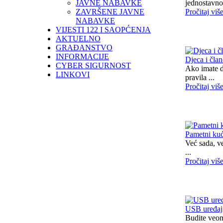
JAVNE NABAVKE
jednostavno
ZAVRŠENE JAVNE
Pročitaj viš
NABAVKE
VIJESTI 122 I SAOPĆENJA
AKTUELNO
GRAĐANSTVO
INFORMACIJE
Djeca i čla
CYBER SIGURNOST
Ako imate dj
LINKOVI
pravila ...
Pročitaj viš
Pametni kuć
Već sada, v
...
Pročitaj viš
USB uređaj
Budite veom