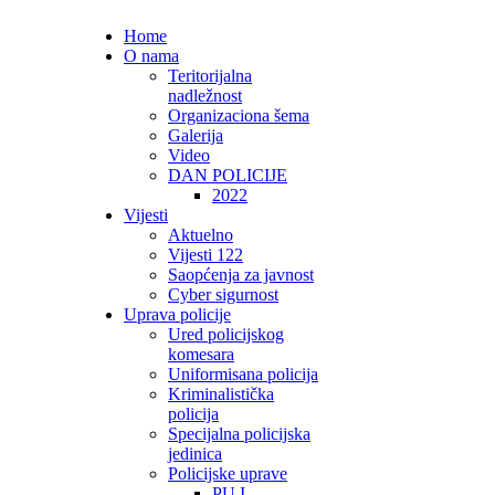
Home
O nama
Teritorijalna
nadležnost
Organizaciona šema
Galerija
Video
DAN POLICIJE
2022
Vijesti
Aktuelno
Vijesti 122
Saopćenja za javnost
Cyber sigurnost
Uprava policije
Ured policijskog
komesara
Uniformisana policija
Kriminalistička
policija
Specijalna policijska
jedinica
Policijske uprave
PU I