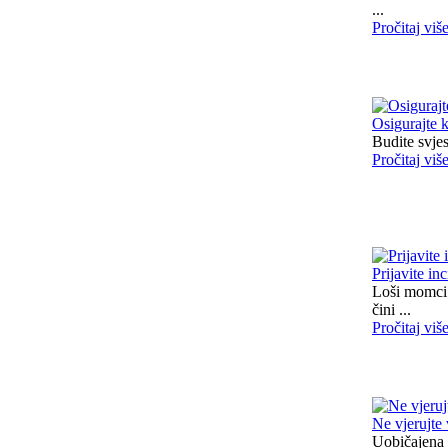
...
Pročitaj viš
Osigurajte 
Budite svjes
Pročitaj viš
Prijavite in
Loši momci 
čini ...
Pročitaj viš
Ne vjerujte
Uobičajena 