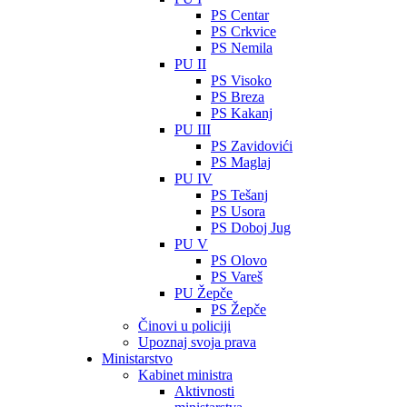
PS Centar
PS Crkvice
PS Nemila
PU II
PS Visoko
PS Breza
PS Kakanj
PU III
PS Zavidovići
PS Maglaj
PU IV
PS Tešanj
PS Usora
PS Doboj Jug
PU V
PS Olovo
PS Vareš
PU Žepče
PS Žepče
Činovi u policiji
Upoznaj svoja prava
Ministarstvo
Kabinet ministra
Aktivnosti