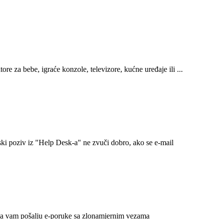
e za bebe, igraće konzole, televizore, kućne uređaje ili ...
ki poziv iz "Help Desk-a" ne zvuči dobro, ako se e-mail
 da vam pošalju e-poruke sa zlonamjernim vezama