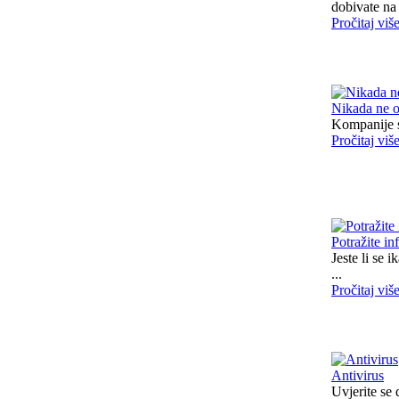
dobivate na 
Pročitaj viš
Nikada ne o
Kompanije sa
Pročitaj viš
Potražite in
Jeste li se 
...
Pročitaj viš
Antivirus
Uvjerite se 