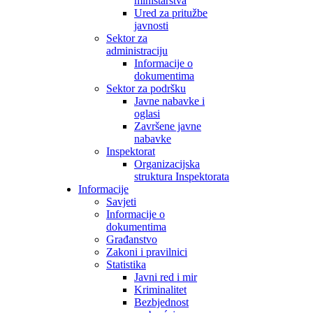
ministarstva
Ured za pritužbe
javnosti
Sektor za
administraciju
Informacije o
dokumentima
Sektor za podršku
Javne nabavke i
oglasi
Završene javne
nabavke
Inspektorat
Organizacijska
struktura Inspektorata
Informacije
Savjeti
Informacije o
dokumentima
Građanstvo
Zakoni i pravilnici
Statistika
Javni red i mir
Kriminalitet
Bezbjednost