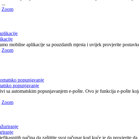
...
e
Zoom
ikacije
 samo mobilne aplikacije sa pouzdanih mjesta i uvijek provjerite postavke 
e
Zoom
matsko popunjavanje
jivi sa automatskim popunjavanjem e-pošte. Ovo je funkcija e-pošte ko
e
Zoom
riranje
efikasnijih načina da zaštitite svoj računar kod kuće je da provjerite da li