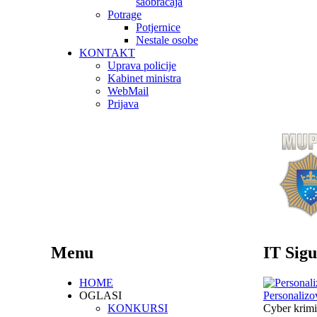
saobraćaja
Potrage
Potjernice
Nestale osobe
KONTAKT
Uprava policije
Kabinet ministra
WebMail
Prijava
Menu
IT Sigu
HOME
OGLASI
Personalizo
KONKURSI
Cyber krimi