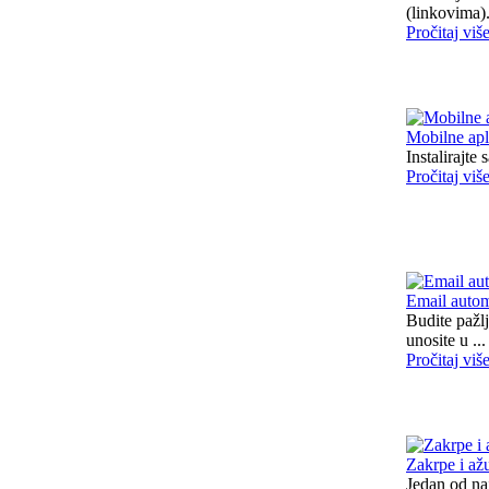
(linkovima). 
Pročitaj viš
Mobilne apl
Instalirajte
Pročitaj viš
Email auto
Budite pažl
unosite u ...
Pročitaj viš
Zakrpe i ažu
Jedan od naj