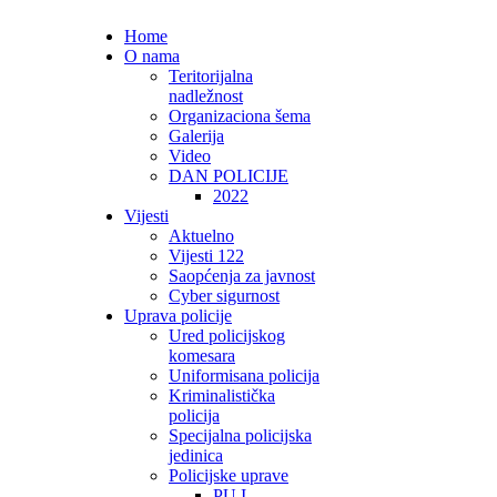
Home
O nama
Teritorijalna
nadležnost
Organizaciona šema
Galerija
Video
DAN POLICIJE
2022
Vijesti
Aktuelno
Vijesti 122
Saopćenja za javnost
Cyber sigurnost
Uprava policije
Ured policijskog
komesara
Uniformisana policija
Kriminalistička
policija
Specijalna policijska
jedinica
Policijske uprave
PU I