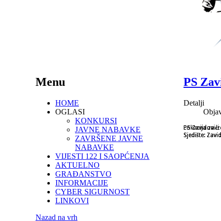
Menu
PS Zav
HOME
Detalji
OGLASI
Objav
KONKURSI
PS Zavidovići
PS Zavidovići
Lokacija za i
JAVNE NABAVKE
Sjedište: Zavi
Sjedište: Zavi
Sjedište: Zavi
ZAVRŠENE JAVNE
NABAVKE
VIJESTI 122 I SAOPĆENJA
AKTUELNO
GRAĐANSTVO
INFORMACIJE
CYBER SIGURNOST
LINKOVI
Nazad na vrh