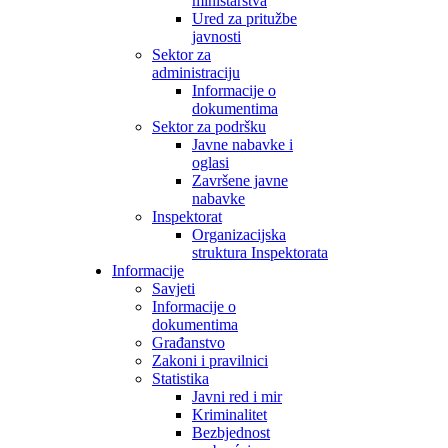
ministarstva
Ured za pritužbe
javnosti
Sektor za
administraciju
Informacije o
dokumentima
Sektor za podršku
Javne nabavke i
oglasi
Završene javne
nabavke
Inspektorat
Organizacijska
struktura Inspektorata
Informacije
Savjeti
Informacije o
dokumentima
Građanstvo
Zakoni i pravilnici
Statistika
Javni red i mir
Kriminalitet
Bezbjednost