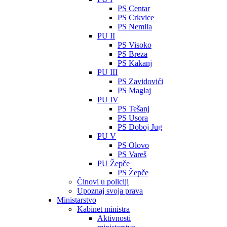
PS Centar
PS Crkvice
PS Nemila
PU II
PS Visoko
PS Breza
PS Kakanj
PU III
PS Zavidovići
PS Maglaj
PU IV
PS Tešanj
PS Usora
PS Doboj Jug
PU V
PS Olovo
PS Vareš
PU Žepče
PS Žepče
Činovi u policiji
Upoznaj svoja prava
Ministarstvo
Kabinet ministra
Aktivnosti