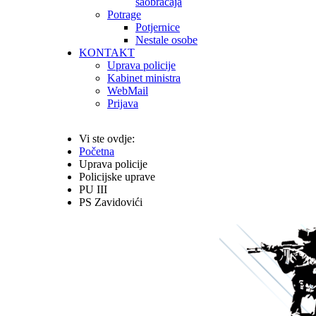
saobraćaja
Potrage
Potjernice
Nestale osobe
KONTAKT
Uprava policije
Kabinet ministra
WebMail
Prijava
Vi ste ovdje:
Početna
Uprava policije
Policijske uprave
PU III
PS Zavidovići