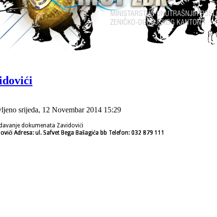
idovići
ljeno srijeda, 12 Novembar 2014 15:29
zdavanje dokumenata Zavidovići
dovići Adresa: ul. Safvet Bega Bašagića bb Telefon: 032 879 111
dovići Adresa: ul. Safvet Bega Bašagića bb Telefon: 032 879 111
dovići Adresa: ul. Safvet Bega Bašagića bb Telefon: 032 879 111