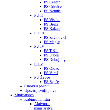
PS Centar
PS Crkvice
PS Nemila
PU II
PS Visoko
PS Breza
PS Kakanj
PU III
PS Zavidovići
PS Maglaj
PU IV
PS Tešanj
PS Usora
PS Doboj Jug
PU V
PS Olovo
PS Vareš
PU Žepče
PS Žepče
Činovi u policiji
Upoznaj svoja prava
Ministarstvo
Kabinet ministra
Aktivnosti
ministarstva