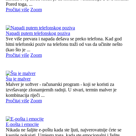
Pored toga, ...
Pročitaj više
Zoom
Napadi putem telefonskog poziva
Sve više prevara i napada dešava se preko telefona. Kad god
hitni telefonski poziv na telefonu traži od vas da učinite nešto
(kao što je ...
Pročitaj više
Zoom
Šta je malver
Malver je softver - računarski program - koji se koristi za
izvršavanje zlonamjernih radnji. U stvari, termin malver je
kombinacija riječi ...
Pročitaj više
Zoom
E-pošta i emocije
Nikada ne šaljite e-poštu kada ste ljuti, najverovatnije ćete se
kasnije pokajati. Umjesto toga, kada ste emocionalni i želite