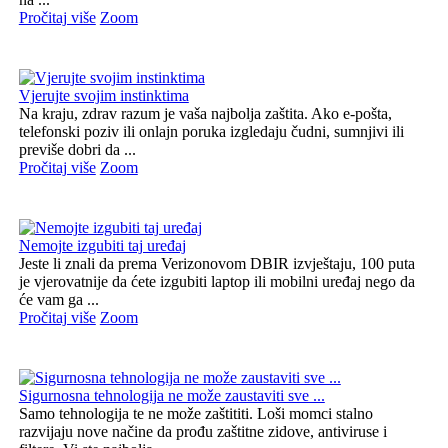
Pročitaj više
Zoom
Vjerujte svojim instinktima
Na kraju, zdrav razum je vaša najbolja zaštita. Ako e-pošta,
telefonski poziv ili onlajn poruka izgledaju čudni, sumnjivi ili
previše dobri da ...
Pročitaj više
Zoom
Nemojte izgubiti taj uređaj
Jeste li znali da prema Verizonovom DBIR izvještaju, 100 puta
je vjerovatnije da ćete izgubiti laptop ili mobilni uređaj nego da
će vam ga ...
Pročitaj više
Zoom
Sigurnosna tehnologija ne može zaustaviti sve ...
Samo tehnologija te ne može zaštititi. Loši momci stalno
razvijaju nove načine da prođu zaštitne zidove, antiviruse i