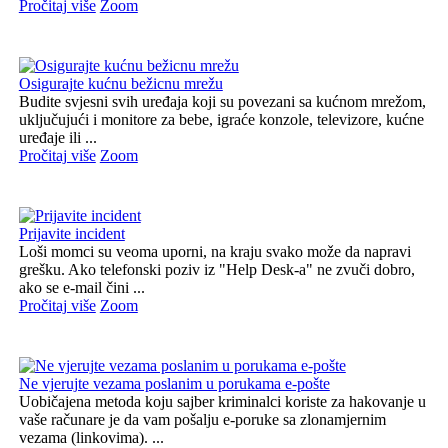
Pročitaj više
Zoom
Osigurajte kućnu bežicnu mrežu
Budite svjesni svih uređaja koji su povezani sa kućnom mrežom,
uključujući i monitore za bebe, igraće konzole, televizore, kućne
uređaje ili ...
Pročitaj više
Zoom
Prijavite incident
Loši momci su veoma uporni, na kraju svako može da napravi
grešku. Ako telefonski poziv iz "Help Desk-a" ne zvuči dobro,
ako se e-mail čini ...
Pročitaj više
Zoom
Ne vjerujte vezama poslanim u porukama e-pošte
Uobičajena metoda koju sajber kriminalci koriste za hakovanje u
vaše računare je da vam pošalju e-poruke sa zlonamjernim
vezama (linkovima). ...