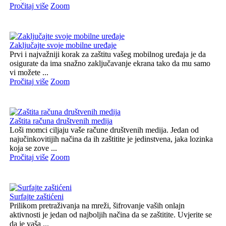
Pročitaj više
Zoom
Zaključajte svoje mobilne uređaje
Prvi i najvažniji korak za zaštitu vašeg mobilnog uređaja je da
osigurate da ima snažno zaključavanje ekrana tako da mu samo
vi možete ...
Pročitaj više
Zoom
Zaštita računa društvenih medija
Loši momci ciljaju vaše račune društvenih medija. Jedan od
najučinkovitijih načina da ih zaštitite je jedinstvena, jaka lozinka
koja se zove ...
Pročitaj više
Zoom
Surfajte zaštićeni
Prilikom pretraživanja na mreži, šifrovanje vaših onlajn
aktivnosti je jedan od najboljih načina da se zaštitite. Uvjerite se
da je vaša ...