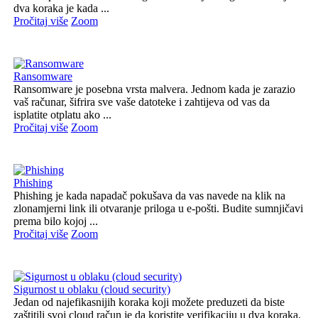
dva koraka je kada ...
Pročitaj više
Zoom
Ransomware
Ransomware je posebna vrsta malvera. Jednom kada je zarazio
vaš računar, šifrira sve vaše datoteke i zahtijeva od vas da
isplatite otplatu ako ...
Pročitaj više
Zoom
Phishing
Phishing je kada napadač pokušava da vas navede na klik na
zlonamjerni link ili otvaranje priloga u e-pošti. Budite sumnjičavi
prema bilo kojoj ...
Pročitaj više
Zoom
Sigurnost u oblaku (cloud security)
Jedan od najefikasnijih koraka koji možete preduzeti da biste
zaštitili svoj cloud račun je da koristite verifikaciju u dva koraka.