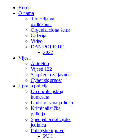
Home
O nama
Teritorijalna
nadležnost
Organizaciona šema
Galerija
Video
DAN POLICIJE
2022
Vijesti
Aktuelno
Vijesti 122
Saopćenja za javnost
Cyber sigurnost
Uprava policije
Ured policijskog
komesara
Uniformisana policija
Kriminalistička
policija
Specijalna policijska
jedinica
Policijske uprave
PU I