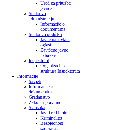
Ured za pritužbe
javnosti
Sektor za
administraciju
Informacije o
dokumentima
Sektor za podršku
Javne nabavke i
oglasi
Završene javne
nabavke
Inspektorat
Organizacijska
struktura Inspektorata
Informacije
Savjeti
Informacije o
dokumentima
Građanstvo
Zakoni i pravilnici
Statistika
Javni red i mir
Kriminalitet
Bezbjednost
saobraćaja