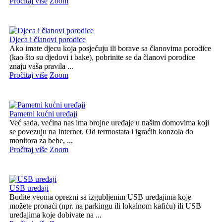
Pročitaj više
Zoom
Djeca i članovi porodice
Ako imate djecu koja posjećuju ili borave sa članovima porodice
(kao što su djedovi i bake), pobrinite se da članovi porodice
znaju vaša pravila ...
Pročitaj više
Zoom
Pametni kućni uređaji
Već sada, većina nas ima brojne uređaje u našim domovima koji
se povezuju na Internet. Od termostata i igraćih konzola do
monitora za bebe, ...
Pročitaj više
Zoom
USB uređaji
Budite veoma oprezni sa izgubljenim USB uređajima koje
možete pronaći (npr. na parkingu ili lokalnom kafiću) ili USB
uređajima koje dobivate na ...