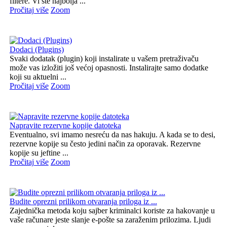
filtere. Vi ste najbolja ...
Pročitaj više
Zoom
Dodaci (Plugins)
Svaki dodatak (plugin) koji instalirate u vašem pretraživaču
može vas izložiti još većoj opasnosti. Instalirajte samo dodatke
koji su aktuelni ...
Pročitaj više
Zoom
Napravite rezervne kopije datoteka
Eventualno, svi imamo nesreću da nas hakuju. A kada se to desi,
rezervne kopije su često jedini način za oporavak. Rezervne
kopije su jeftine ...
Pročitaj više
Zoom
Budite oprezni prilikom otvaranja priloga iz ...
Zajednička metoda koju sajber kriminalci koriste za hakovanje u
vaše računare jeste slanje e-pošte sa zaraženim prilozima. Ljudi