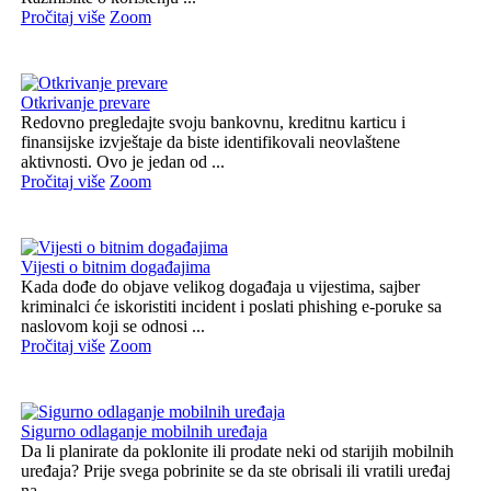
Pročitaj više
Zoom
Otkrivanje prevare
Redovno pregledajte svoju bankovnu, kreditnu karticu i
finansijske izvještaje da biste identifikovali neovlaštene
aktivnosti. Ovo je jedan od ...
Pročitaj više
Zoom
Vijesti o bitnim događajima
Kada dođe do objave velikog događaja u vijestima, sajber
kriminalci će iskoristiti incident i poslati phishing e-poruke sa
naslovom koji se odnosi ...
Pročitaj više
Zoom
Sigurno odlaganje mobilnih uređaja
Da li planirate da poklonite ili prodate neki od starijih mobilnih
uređaja? Prije svega pobrinite se da ste obrisali ili vratili uređaj
na ...