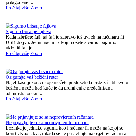
prilagođene ...
Pročitaj više
Zoom
Sigurno brisanje fajlova
Kada izbrišete fajl, taj fajl je zapravo još uvijek na računaru ili
USB drajvu. Jedini način na koji možete stvarno i sigurno
ukloniti fajl je ...
Pročitaj više
Zoom
Osigurajte vaš bežični ruter
Najefikasniji koraci koje možete preduzeti da biste zaštitili svoju
bežičnu mrežu kod kuće je da promijenite predefinisanu
administratorsku ...
Pročitaj više
Zoom
Ne prijavljujte se sa neprovjerenih računara
Lozinka je jednako sigurna kao i računar ili mreža na kojoj se
koristi. Kao takva, nikada se ne prijavljujte na osjetljiv račun sa