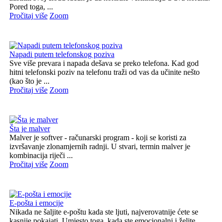
Pored toga, ...
Pročitaj više
Zoom
Napadi putem telefonskog poziva
Sve više prevara i napada dešava se preko telefona. Kad god
hitni telefonski poziv na telefonu traži od vas da učinite nešto
(kao što je ...
Pročitaj više
Zoom
Šta je malver
Malver je softver - računarski program - koji se koristi za
izvršavanje zlonamjernih radnji. U stvari, termin malver je
kombinacija riječi ...
Pročitaj više
Zoom
E-pošta i emocije
Nikada ne šaljite e-poštu kada ste ljuti, najverovatnije ćete se
kasnije pokajati. Umjesto toga, kada ste emocionalni i želite