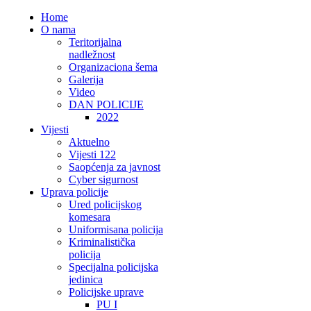
Home
O nama
Teritorijalna
nadležnost
Organizaciona šema
Galerija
Video
DAN POLICIJE
2022
Vijesti
Aktuelno
Vijesti 122
Saopćenja za javnost
Cyber sigurnost
Uprava policije
Ured policijskog
komesara
Uniformisana policija
Kriminalistička
policija
Specijalna policijska
jedinica
Policijske uprave
PU I