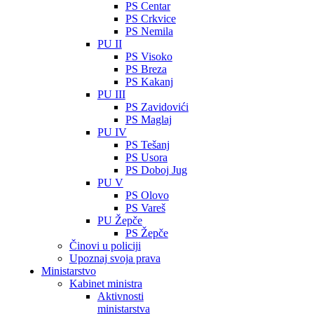
PS Centar
PS Crkvice
PS Nemila
PU II
PS Visoko
PS Breza
PS Kakanj
PU III
PS Zavidovići
PS Maglaj
PU IV
PS Tešanj
PS Usora
PS Doboj Jug
PU V
PS Olovo
PS Vareš
PU Žepče
PS Žepče
Činovi u policiji
Upoznaj svoja prava
Ministarstvo
Kabinet ministra
Aktivnosti
ministarstva