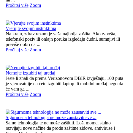
Pročitaj više
Zoom
Vjerujte svojim instinktima
Na kraju, zdrav razum je vaša najbolja zaštita. Ako e-pošta,
telefonski poziv ili onlajn poruka izgledaju čudni, sumnjivi ili
previše dobri da ...
Pročitaj više
Zoom
Nemojte izgubiti taj uređaj
Jeste li znali da prema Verizonovom DBIR izvještaju, 100 puta
je vjerovatnije da ćete izgubiti laptop ili mobilni uređaj nego da
će vam ga ...
Pročitaj više
Zoom
Sigurnosna tehnologija ne može zaustaviti sve ...
Samo tehnologija te ne može zaštititi. Loši momci stalno
razvijaju nove načine da prođu zaštitne zidove, antiviruse i