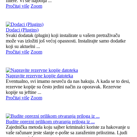
filtere. Vi ste najbolja ...
Pročitaj više
Zoom
Dodaci (Plugins)
Svaki dodatak (plugin) koji instalirate u vašem pretraživaču
može vas izložiti još većoj opasnosti. Instalirajte samo dodatke
koji su aktuelni ...
Pročitaj više
Zoom
Napravite rezervne kopije datoteka
Eventualno, svi imamo nesreću da nas hakuju. A kada se to desi,
rezervne kopije su često jedini način za oporavak. Rezervne
kopije su jeftine ...
Pročitaj više
Zoom
Budite oprezni prilikom otvaranja priloga iz ...
Zajednička metoda koju sajber kriminalci koriste za hakovanje u
vaše računare jeste slanje e-pošte sa zaraženim prilozima. Ljudi