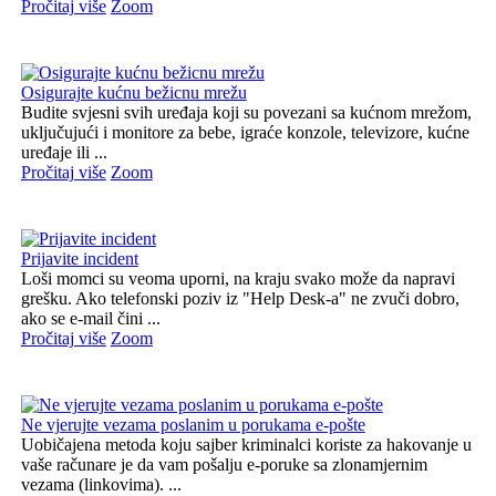
Pročitaj više
Zoom
Osigurajte kućnu bežicnu mrežu
Budite svjesni svih uređaja koji su povezani sa kućnom mrežom,
uključujući i monitore za bebe, igraće konzole, televizore, kućne
uređaje ili ...
Pročitaj više
Zoom
Prijavite incident
Loši momci su veoma uporni, na kraju svako može da napravi
grešku. Ako telefonski poziv iz "Help Desk-a" ne zvuči dobro,
ako se e-mail čini ...
Pročitaj više
Zoom
Ne vjerujte vezama poslanim u porukama e-pošte
Uobičajena metoda koju sajber kriminalci koriste za hakovanje u
vaše računare je da vam pošalju e-poruke sa zlonamjernim
vezama (linkovima). ...