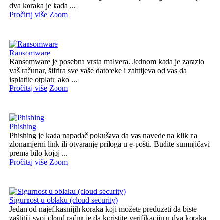
dva koraka je kada ...
Pročitaj više
Zoom
Ransomware
Ransomware je posebna vrsta malvera. Jednom kada je zarazio
vaš računar, šifrira sve vaše datoteke i zahtijeva od vas da
isplatite otplatu ako ...
Pročitaj više
Zoom
Phishing
Phishing je kada napadač pokušava da vas navede na klik na
zlonamjerni link ili otvaranje priloga u e-pošti. Budite sumnjičavi
prema bilo kojoj ...
Pročitaj više
Zoom
Sigurnost u oblaku (cloud security)
Jedan od najefikasnijih koraka koji možete preduzeti da biste
zaštitili svoj cloud račun je da koristite verifikaciju u dva koraka.