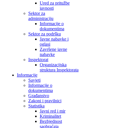
Ured za pritužbe
javnosti
Sektor za
administraciju
Informacije o
dokumentima
Sektor za podršku
Javne nabavke i
oglasi
Završene javne
nabavke
Inspektorat
Organizacijska
struktura Inspektorata
Informacije
Savjeti
Informacije o
dokumentima
Građanstvo
Zakoni i pravilnici
Statistika
Javni red i mir
Kriminalitet
Bezbjednost
saobraćaja