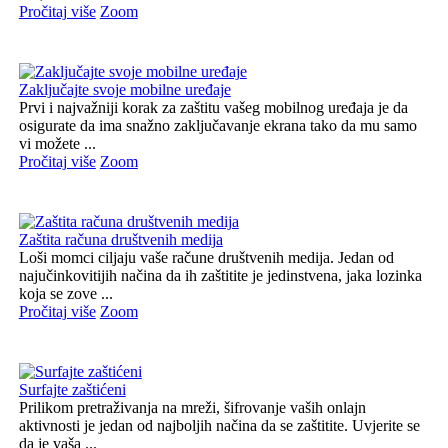
Pročitaj više
Zoom
Zaključajte svoje mobilne uređaje
Prvi i najvažniji korak za zaštitu vašeg mobilnog uređaja je da
osigurate da ima snažno zaključavanje ekrana tako da mu samo
vi možete ...
Pročitaj više
Zoom
Zaštita računa društvenih medija
Loši momci ciljaju vaše račune društvenih medija. Jedan od
najučinkovitijih načina da ih zaštitite je jedinstvena, jaka lozinka
koja se zove ...
Pročitaj više
Zoom
Surfajte zaštićeni
Prilikom pretraživanja na mreži, šifrovanje vaših onlajn
aktivnosti je jedan od najboljih načina da se zaštitite. Uvjerite se
da je vaša ...