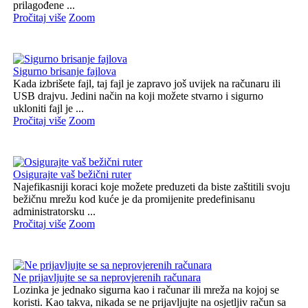
prilagođene ...
Pročitaj više
Zoom
Sigurno brisanje fajlova
Kada izbrišete fajl, taj fajl je zapravo još uvijek na računaru ili
USB drajvu. Jedini način na koji možete stvarno i sigurno
ukloniti fajl je ...
Pročitaj više
Zoom
Osigurajte vaš bežični ruter
Najefikasniji koraci koje možete preduzeti da biste zaštitili svoju
bežičnu mrežu kod kuće je da promijenite predefinisanu
administratorsku ...
Pročitaj više
Zoom
Ne prijavljujte se sa neprovjerenih računara
Lozinka je jednako sigurna kao i računar ili mreža na kojoj se
koristi. Kao takva, nikada se ne prijavljujte na osjetljiv račun sa