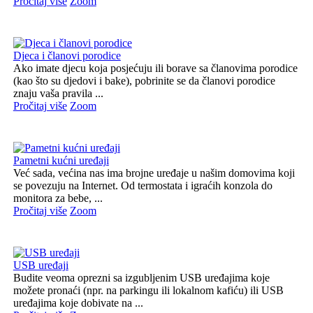
Pročitaj više
Zoom
Djeca i članovi porodice
Ako imate djecu koja posjećuju ili borave sa članovima porodice
(kao što su djedovi i bake), pobrinite se da članovi porodice
znaju vaša pravila ...
Pročitaj više
Zoom
Pametni kućni uređaji
Već sada, većina nas ima brojne uređaje u našim domovima koji
se povezuju na Internet. Od termostata i igraćih konzola do
monitora za bebe, ...
Pročitaj više
Zoom
USB uređaji
Budite veoma oprezni sa izgubljenim USB uređajima koje
možete pronaći (npr. na parkingu ili lokalnom kafiću) ili USB
uređajima koje dobivate na ...