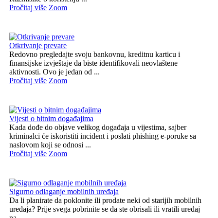
Pročitaj više
Zoom
Otkrivanje prevare
Redovno pregledajte svoju bankovnu, kreditnu karticu i
finansijske izvještaje da biste identifikovali neovlaštene
aktivnosti. Ovo je jedan od ...
Pročitaj više
Zoom
Vijesti o bitnim događajima
Kada dođe do objave velikog događaja u vijestima, sajber
kriminalci će iskoristiti incident i poslati phishing e-poruke sa
naslovom koji se odnosi ...
Pročitaj više
Zoom
Sigurno odlaganje mobilnih uređaja
Da li planirate da poklonite ili prodate neki od starijih mobilnih
uređaja? Prije svega pobrinite se da ste obrisali ili vratili uređaj
na ...