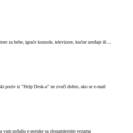
e za bebe, igraće konzole, televizore, kućne uređaje ili ...
ki poziv iz "Help Desk-a" ne zvuči dobro, ako se e-mail
 da vam pošalju e-poruke sa zlonamjernim vezama