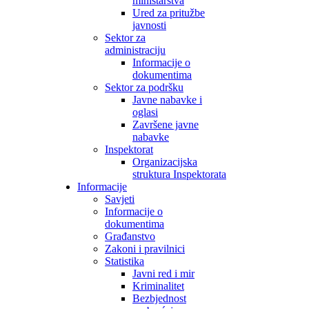
ministarstva
Ured za pritužbe
javnosti
Sektor za
administraciju
Informacije o
dokumentima
Sektor za podršku
Javne nabavke i
oglasi
Završene javne
nabavke
Inspektorat
Organizacijska
struktura Inspektorata
Informacije
Savjeti
Informacije o
dokumentima
Građanstvo
Zakoni i pravilnici
Statistika
Javni red i mir
Kriminalitet
Bezbjednost