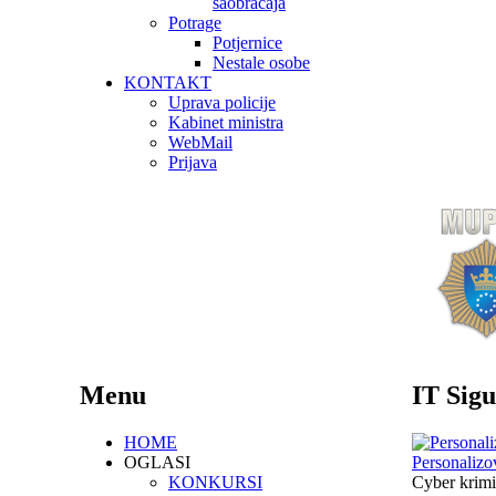
saobraćaja
Potrage
Potjernice
Nestale osobe
KONTAKT
Uprava policije
Kabinet ministra
WebMail
Prijava
Menu
IT Sigu
HOME
OGLASI
Personalizo
KONKURSI
Cyber krimi