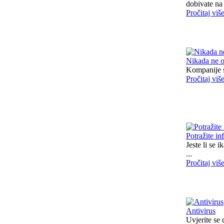
dobivate na 
Pročitaj viš
Nikada ne o
Kompanije sa
Pročitaj viš
Potražite in
Jeste li se 
...
Pročitaj viš
Antivirus
Uvjerite se 