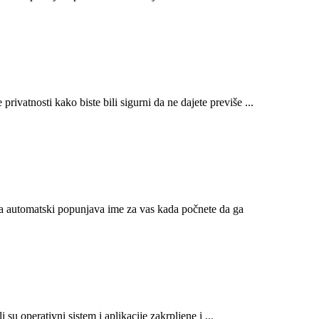
privatnosti kako biste bili sigurni da ne dajete previše ...
ja automatski popunjava ime za vas kada počnete da ga
 su operativni sistem i aplikacije zakrpljene i ...