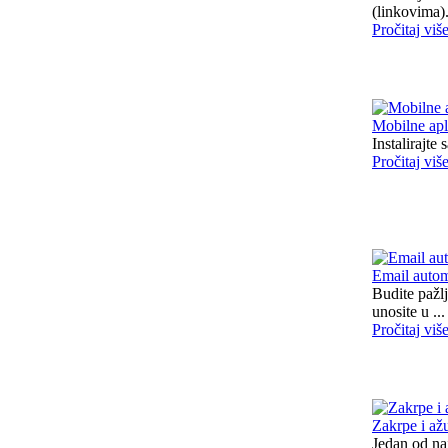
(linkovima). 
Pročitaj viš
Mobilne apl
Instalirajte
Pročitaj viš
Email auto
Budite pažl
unosite u ...
Pročitaj viš
Zakrpe i ažu
Jedan od naj