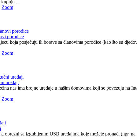
 kupuju ...
e
Zoom
novi porodice
ecu koja posjećuju ili borave sa članovima porodice (kao što su djedovi
e
Zoom
ni uređaji
ećina nas ima brojne uređaje u našim domovima koji se povezuju na Inte
e
Zoom
i
a oprezni sa izgubljenim USB uređajima koje možete pronaći (npr. na p