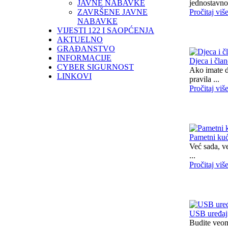
JAVNE NABAVKE
jednostavno
ZAVRŠENE JAVNE
Pročitaj viš
NABAVKE
VIJESTI 122 I SAOPĆENJA
AKTUELNO
GRAĐANSTVO
INFORMACIJE
Djeca i čla
CYBER SIGURNOST
Ako imate dj
LINKOVI
pravila ...
Pročitaj viš
Pametni kuć
Već sada, v
...
Pročitaj viš
USB uređaj
Budite veom