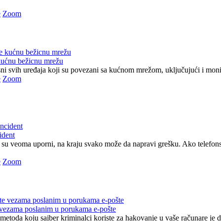
e
Zoom
kućnu bežicnu mrežu
ni svih uređaja koji su povezani sa kućnom mrežom, uključujući i monitor
e
Zoom
cident
su veoma uporni, na kraju svako može da napravi grešku. Ako telefons
e
Zoom
 vezama poslanim u porukama e-pošte
metoda koju sajber kriminalci koriste za hakovanje u vaše računare je