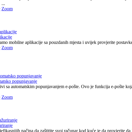
...
e
Zoom
ikacije
 samo mobilne aplikacije sa pouzdanih mjesta i uvijek provjerite postavke 
e
Zoom
matsko popunjavanje
jivi sa automatskim popunjavanjem e-pošte. Ovo je funkcija e-pošte ko
e
Zoom
riranje
efikasnijih načina da zaštitite svoj računar kod kuće je da provjerite da li