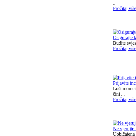
...
Pročitaj viš
Osigurajte 
Budite svjes
Pročitaj viš
Prijavite in
Loši momci 
čini ...
Pročitaj viš
Ne vjerujte
Uobičajena 