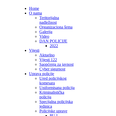
Home
O nama
Teritorijalna
nadležnost
Organizaciona šema
Galerija
Video
DAN POLICIJE
2022
Vijesti
Aktuelno
Vijesti 122
Saopćenja za javnost
Cyber sigurnost
Uprava policije
Ured policijskog
komesara
Uniformisana policija
Kriminalistička
policija
Specijalna policijska
jedinica
Policijske uprave
PU I