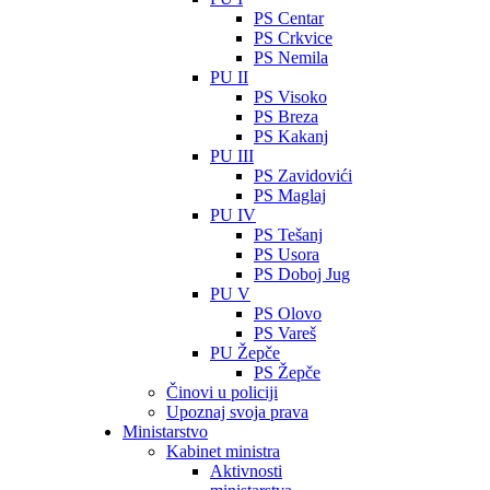
PS Centar
PS Crkvice
PS Nemila
PU II
PS Visoko
PS Breza
PS Kakanj
PU III
PS Zavidovići
PS Maglaj
PU IV
PS Tešanj
PS Usora
PS Doboj Jug
PU V
PS Olovo
PS Vareš
PU Žepče
PS Žepče
Činovi u policiji
Upoznaj svoja prava
Ministarstvo
Kabinet ministra
Aktivnosti