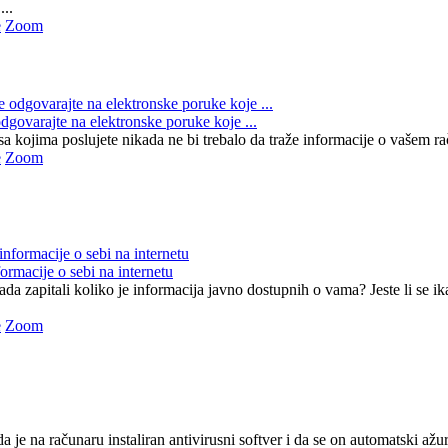
...
e
Zoom
dgovarajte na elektronske poruke koje ...
 kojima poslujete nikada ne bi trebalo da traže informacije o vašem raču
e
Zoom
formacije o sebi na internetu
ikada zapitali koliko je informacija javno dostupnih o vama? Jeste li se i
e
Zoom
da je na računaru instaliran antivirusni softver i da se on automatski a