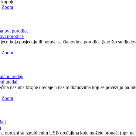
 kupuju ...
e
Zoom
novi porodice
ecu koja posjećuju ili borave sa članovima porodice (kao što su djedovi
e
Zoom
ni uređaji
ećina nas ima brojne uređaje u našim domovima koji se povezuju na Inte
e
Zoom
i
a oprezni sa izgubljenim USB uređajima koje možete pronaći (npr. na p