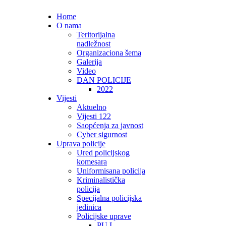
Home
O nama
Teritorijalna
nadležnost
Organizaciona šema
Galerija
Video
DAN POLICIJE
2022
Vijesti
Aktuelno
Vijesti 122
Saopćenja za javnost
Cyber sigurnost
Uprava policije
Ured policijskog
komesara
Uniformisana policija
Kriminalistička
policija
Specijalna policijska
jedinica
Policijske uprave
PU I