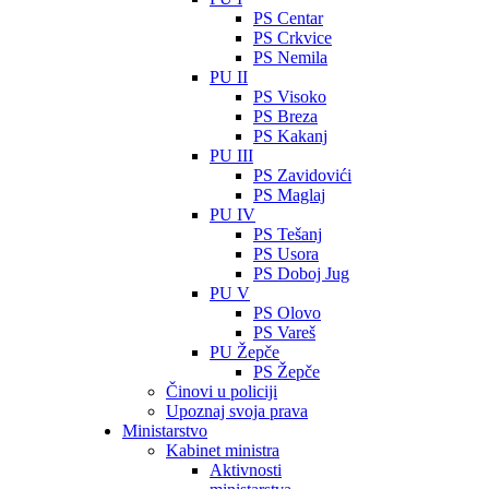
PS Centar
PS Crkvice
PS Nemila
PU II
PS Visoko
PS Breza
PS Kakanj
PU III
PS Zavidovići
PS Maglaj
PU IV
PS Tešanj
PS Usora
PS Doboj Jug
PU V
PS Olovo
PS Vareš
PU Žepče
PS Žepče
Činovi u policiji
Upoznaj svoja prava
Ministarstvo
Kabinet ministra
Aktivnosti