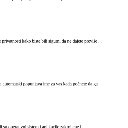
privatnosti kako biste bili sigurni da ne dajete previše ...
ja automatski popunjava ime za vas kada počnete da ga
 su operativni sistem i aplikacije zakrpljene i ...