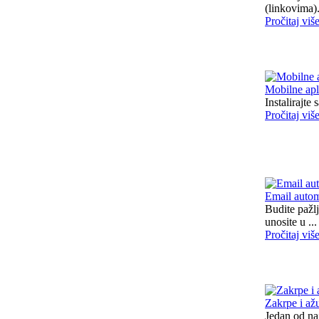
(linkovima). 
Pročitaj viš
Mobilne apl
Instalirajte
Pročitaj viš
Email auto
Budite pažl
unosite u ...
Pročitaj viš
Zakrpe i ažu
Jedan od naj