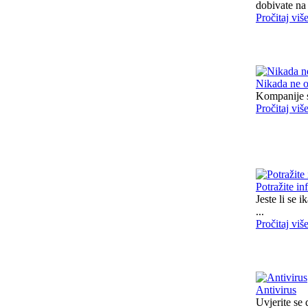
dobivate na 
Pročitaj viš
Nikada ne o
Kompanije sa
Pročitaj viš
Potražite in
Jeste li se 
...
Pročitaj viš
Antivirus
Uvjerite se 