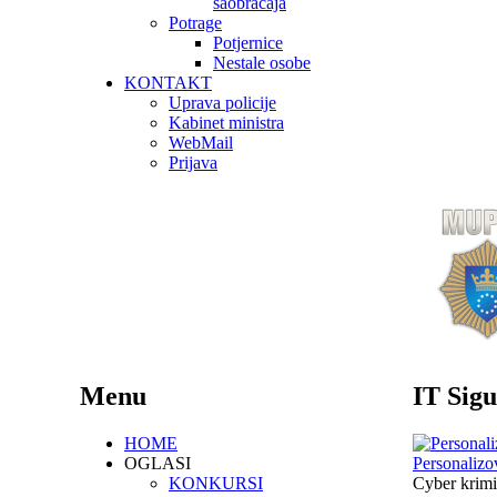
saobraćaja
Potrage
Potjernice
Nestale osobe
KONTAKT
Uprava policije
Kabinet ministra
WebMail
Prijava
Menu
IT Sigu
HOME
OGLASI
Personalizo
KONKURSI
Cyber krimi