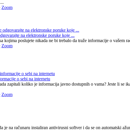
...
e
Zoom
dgovarajte na elektronske poruke koje ...
 kojima poslujete nikada ne bi trebalo da traže informacije o vašem raču
e
Zoom
formacije o sebi na internetu
ikada zapitali koliko je informacija javno dostupnih o vama? Jeste li se i
e
Zoom
da je na računaru instaliran antivirusni softver i da se on automatski a