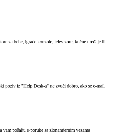
e za bebe, igraće konzole, televizore, kućne uređaje ili ...
ki poziv iz "Help Desk-a" ne zvuči dobro, ako se e-mail
 da vam pošalju e-poruke sa zlonamjernim vezama