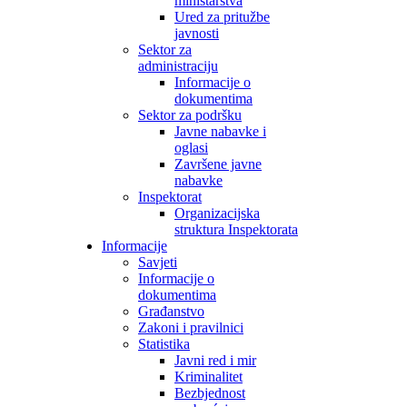
ministarstva
Ured za pritužbe
javnosti
Sektor za
administraciju
Informacije o
dokumentima
Sektor za podršku
Javne nabavke i
oglasi
Završene javne
nabavke
Inspektorat
Organizacijska
struktura Inspektorata
Informacije
Savjeti
Informacije o
dokumentima
Građanstvo
Zakoni i pravilnici
Statistika
Javni red i mir
Kriminalitet
Bezbjednost