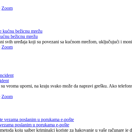
e
Zoom
kućnu bežicnu mrežu
ni svih uređaja koji su povezani sa kućnom mrežom, uključujući i monitor
e
Zoom
cident
su veoma uporni, na kraju svako može da napravi grešku. Ako telefons
e
Zoom
 vezama poslanim u porukama e-pošte
metoda koju sajber kriminalci koriste za hakovanje u vaše računare je