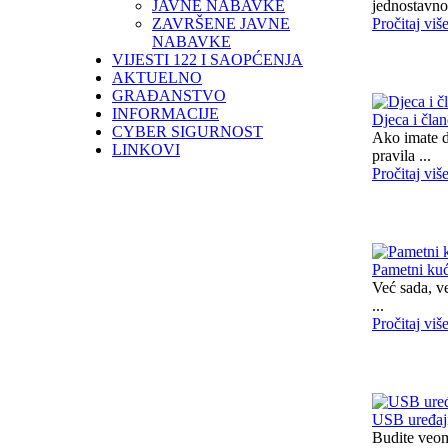
JAVNE NABAVKE
jednostavno
ZAVRŠENE JAVNE
Pročitaj viš
NABAVKE
VIJESTI 122 I SAOPĆENJA
AKTUELNO
GRAĐANSTVO
INFORMACIJE
Djeca i čla
CYBER SIGURNOST
Ako imate dj
LINKOVI
pravila ...
Pročitaj viš
Pametni kuć
Već sada, v
...
Pročitaj viš
USB uređaj
Budite veom