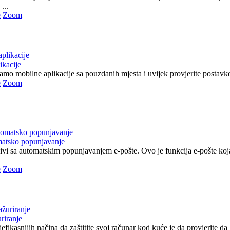
...
e
Zoom
ikacije
 samo mobilne aplikacije sa pouzdanih mjesta i uvijek provjerite postavke 
e
Zoom
matsko popunjavanje
jivi sa automatskim popunjavanjem e-pošte. Ovo je funkcija e-pošte ko
e
Zoom
riranje
efikasnijih načina da zaštitite svoj računar kod kuće je da provjerite da li