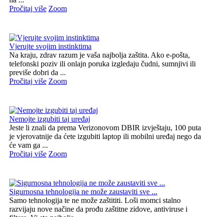
Pročitaj više
Zoom
Vjerujte svojim instinktima
Na kraju, zdrav razum je vaša najbolja zaštita. Ako e-pošta,
telefonski poziv ili onlajn poruka izgledaju čudni, sumnjivi ili
previše dobri da ...
Pročitaj više
Zoom
Nemojte izgubiti taj uređaj
Jeste li znali da prema Verizonovom DBIR izvještaju, 100 puta
je vjerovatnije da ćete izgubiti laptop ili mobilni uređaj nego da
će vam ga ...
Pročitaj više
Zoom
Sigurnosna tehnologija ne može zaustaviti sve ...
Samo tehnologija te ne može zaštititi. Loši momci stalno
razvijaju nove načine da prođu zaštitne zidove, antiviruse i