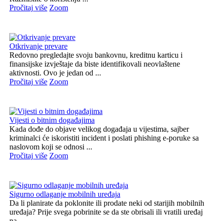
Pročitaj više
Zoom
Otkrivanje prevare
Redovno pregledajte svoju bankovnu, kreditnu karticu i
finansijske izvještaje da biste identifikovali neovlaštene
aktivnosti. Ovo je jedan od ...
Pročitaj više
Zoom
Vijesti o bitnim događajima
Kada dođe do objave velikog događaja u vijestima, sajber
kriminalci će iskoristiti incident i poslati phishing e-poruke sa
naslovom koji se odnosi ...
Pročitaj više
Zoom
Sigurno odlaganje mobilnih uređaja
Da li planirate da poklonite ili prodate neki od starijih mobilnih
uređaja? Prije svega pobrinite se da ste obrisali ili vratili uređaj
na ...