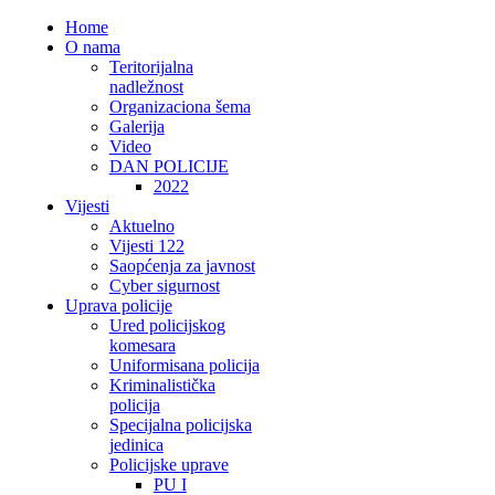
Home
O nama
Teritorijalna
nadležnost
Organizaciona šema
Galerija
Video
DAN POLICIJE
2022
Vijesti
Aktuelno
Vijesti 122
Saopćenja za javnost
Cyber sigurnost
Uprava policije
Ured policijskog
komesara
Uniformisana policija
Kriminalistička
policija
Specijalna policijska
jedinica
Policijske uprave
PU I