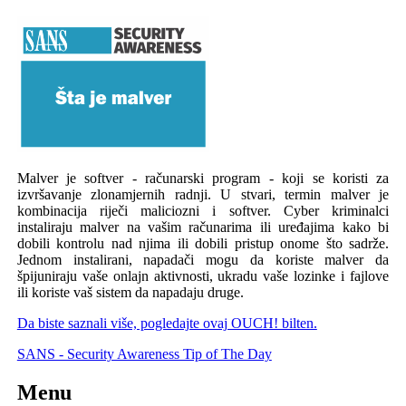
Malver je softver - računarski program - koji se koristi za
izvršavanje zlonamjernih radnji. U stvari, termin malver je
kombinacija riječi maliciozni i softver. Cyber kriminalci
instaliraju malver na vašim računarima ili uređajima kako bi
dobili kontrolu nad njima ili dobili pristup onome što sadrže.
Jednom instalirani, napadači mogu da koriste malver da
špijuniraju vaše onlajn aktivnosti, ukradu vaše lozinke i fajlove
ili koriste vaš sistem da napadaju druge.
Da biste saznali više, pogledajte ovaj OUCH! bilten.
SANS - Security Awareness Tip of The Day
Menu