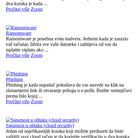
dva koraka je kada ...
Pročitaj više
Zoom
Ransomware
Ransomware je posebna vrsta malvera. Jednom kada je zarazio
vaš računar, šifrira sve vaše datoteke i zahtijeva od vas da
isplatite otplatu ako ...
Pročitaj više
Zoom
Phishing
Phishing je kada napadač pokušava da vas navede na klik na
zlonamjerni link ili otvaranje priloga u e-pošti. Budite sumnjičavi
prema bilo kojoj ...
Pročitaj više
Zoom
Sigurnost u oblaku (cloud security)
Jedan od najefikasnijih koraka koji možete preduzeti da biste
zaštitili svoj cloud račun je da koristite verifikaciju u dva koraka.