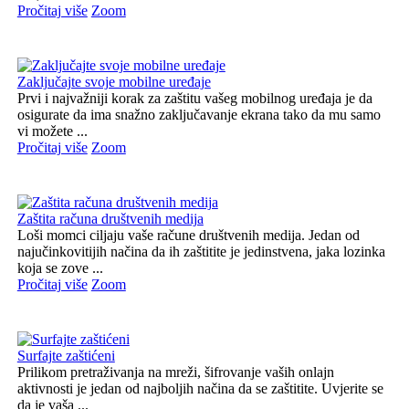
Pročitaj više
Zoom
Zaključajte svoje mobilne uređaje
Prvi i najvažniji korak za zaštitu vašeg mobilnog uređaja je da
osigurate da ima snažno zaključavanje ekrana tako da mu samo
vi možete ...
Pročitaj više
Zoom
Zaštita računa društvenih medija
Loši momci ciljaju vaše račune društvenih medija. Jedan od
najučinkovitijih načina da ih zaštitite je jedinstvena, jaka lozinka
koja se zove ...
Pročitaj više
Zoom
Surfajte zaštićeni
Prilikom pretraživanja na mreži, šifrovanje vaših onlajn
aktivnosti je jedan od najboljih načina da se zaštitite. Uvjerite se
da je vaša ...