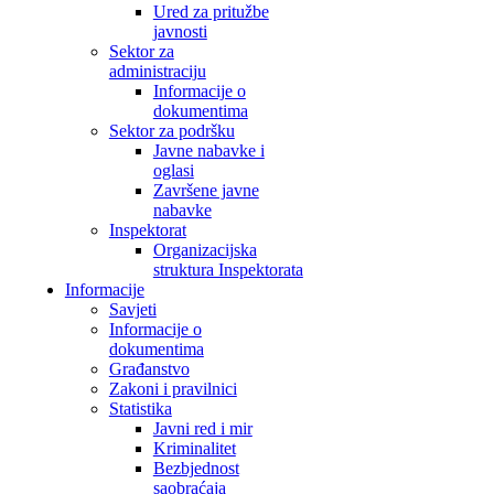
Ured za pritužbe
javnosti
Sektor za
administraciju
Informacije o
dokumentima
Sektor za podršku
Javne nabavke i
oglasi
Završene javne
nabavke
Inspektorat
Organizacijska
struktura Inspektorata
Informacije
Savjeti
Informacije o
dokumentima
Građanstvo
Zakoni i pravilnici
Statistika
Javni red i mir
Kriminalitet
Bezbjednost
saobraćaja