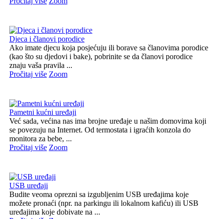
Pročitaj više
Zoom
Djeca i članovi porodice
Ako imate djecu koja posjećuju ili borave sa članovima porodice
(kao što su djedovi i bake), pobrinite se da članovi porodice
znaju vaša pravila ...
Pročitaj više
Zoom
Pametni kućni uređaji
Već sada, većina nas ima brojne uređaje u našim domovima koji
se povezuju na Internet. Od termostata i igraćih konzola do
monitora za bebe, ...
Pročitaj više
Zoom
USB uređaji
Budite veoma oprezni sa izgubljenim USB uređajima koje
možete pronaći (npr. na parkingu ili lokalnom kafiću) ili USB
uređajima koje dobivate na ...