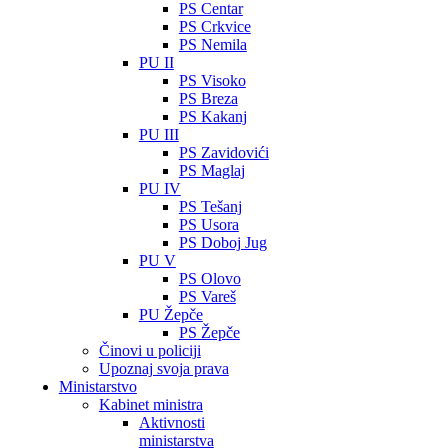
PS Centar
PS Crkvice
PS Nemila
PU II
PS Visoko
PS Breza
PS Kakanj
PU III
PS Zavidovići
PS Maglaj
PU IV
PS Tešanj
PS Usora
PS Doboj Jug
PU V
PS Olovo
PS Vareš
PU Žepče
PS Žepče
Činovi u policiji
Upoznaj svoja prava
Ministarstvo
Kabinet ministra
Aktivnosti
ministarstva