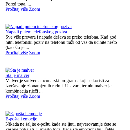
Pored toga, ...
Pročitaj više
Zoom
Napadi putem telefonskog poziva
Sve više prevara i napada dešava se preko telefona. Kad god
hitni telefonski poziv na telefonu traži od vas da učinite nešto
(kao što je ...
Pročitaj više
Zoom
Šta je malver
Malver je softver - računarski program - koji se koristi za
izvršavanje zlonamjernih radnji. U stvari, termin malver je
kombinacija riječi ...
Pročitaj više
Zoom
E-pošta i emocije
Nikada ne šaljite e-poštu kada ste ljuti, najverovatnije ćete se
kasnije pokajati. Umjesto toga, kada ste emocionalni i želite