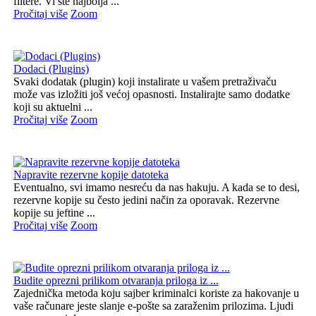
filtere. Vi ste najbolja ...
Pročitaj više
Zoom
Dodaci (Plugins)
Svaki dodatak (plugin) koji instalirate u vašem pretraživaču
može vas izložiti još većoj opasnosti. Instalirajte samo dodatke
koji su aktuelni ...
Pročitaj više
Zoom
Napravite rezervne kopije datoteka
Eventualno, svi imamo nesreću da nas hakuju. A kada se to desi,
rezervne kopije su često jedini način za oporavak. Rezervne
kopije su jeftine ...
Pročitaj više
Zoom
Budite oprezni prilikom otvaranja priloga iz ...
Zajednička metoda koju sajber kriminalci koriste za hakovanje u
vaše računare jeste slanje e-pošte sa zaraženim prilozima. Ljudi