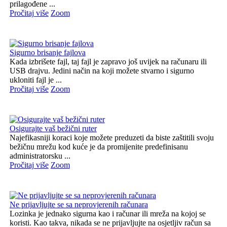
prilagođene ...
Pročitaj više
Zoom
Sigurno brisanje fajlova
Kada izbrišete fajl, taj fajl je zapravo još uvijek na računaru ili
USB drajvu. Jedini način na koji možete stvarno i sigurno
ukloniti fajl je ...
Pročitaj više
Zoom
Osigurajte vaš bežični ruter
Najefikasniji koraci koje možete preduzeti da biste zaštitili svoju
bežičnu mrežu kod kuće je da promijenite predefinisanu
administratorsku ...
Pročitaj više
Zoom
Ne prijavljujte se sa neprovjerenih računara
Lozinka je jednako sigurna kao i računar ili mreža na kojoj se
koristi. Kao takva, nikada se ne prijavljujte na osjetljiv račun sa