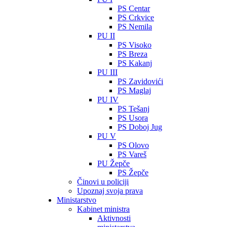
PS Centar
PS Crkvice
PS Nemila
PU II
PS Visoko
PS Breza
PS Kakanj
PU III
PS Zavidovići
PS Maglaj
PU IV
PS Tešanj
PS Usora
PS Doboj Jug
PU V
PS Olovo
PS Vareš
PU Žepče
PS Žepče
Činovi u policiji
Upoznaj svoja prava
Ministarstvo
Kabinet ministra
Aktivnosti