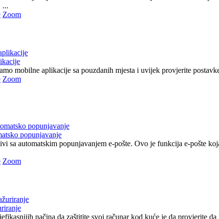
...
e
Zoom
ikacije
 samo mobilne aplikacije sa pouzdanih mjesta i uvijek provjerite postavke 
e
Zoom
matsko popunjavanje
jivi sa automatskim popunjavanjem e-pošte. Ovo je funkcija e-pošte ko
e
Zoom
riranje
efikasnijih načina da zaštitite svoj računar kod kuće je da provjerite da li