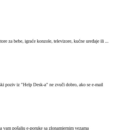
e za bebe, igraće konzole, televizore, kućne uređaje ili ...
ki poziv iz "Help Desk-a" ne zvuči dobro, ako se e-mail
 da vam pošalju e-poruke sa zlonamjernim vezama