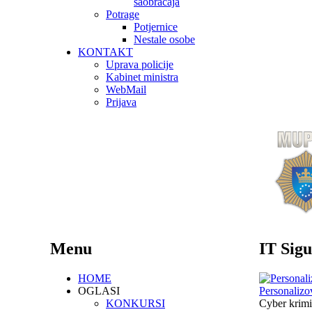
saobraćaja
Potrage
Potjernice
Nestale osobe
KONTAKT
Uprava policije
Kabinet ministra
WebMail
Prijava
Menu
IT Sigu
HOME
OGLASI
Personalizo
KONKURSI
Cyber krimi