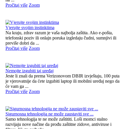
Pročitaj više
Zoom
Vjerujte svojim instinktima
Na kraju, zdrav razum je vaša najbolja zaštita. Ako e-pošta,
telefonski poziv ili onlajn poruka izgledaju čudni, sumnjivi ili
previše dobri da ...
Pročitaj više
Zoom
Nemojte izgubiti taj uređaj
Jeste li znali da prema Verizonovom DBIR izvještaju, 100 puta
je vjerovatnije da ćete izgubiti laptop ili mobilni uređaj nego da
će vam ga ...
Pročitaj više
Zoom
Sigurnosna tehnologija ne može zaustaviti sve ...
Samo tehnologija te ne može zaštititi. Loši momci stalno
razvijaju nove načine da prođu zaštitne zidove, antiviruse i