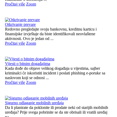
Pročitaj više
Zoom
Otkrivanje prevare
Redovno pregledajte svoju bankovnu, kreditnu karticu i
finansijske izvještaje da biste identifikovali neovlaštene
aktivnosti. Ovo je jedan od ...
Pročitaj više
Zoom
Vijesti o bitnim događajima
Kada dođe do objave velikog događaja u vijestima, sajber
kriminalci će iskoristiti incident i poslati phishing e-poruke sa
naslovom koji se odnosi ...
Pročitaj više
Zoom
Sigurno odlaganje mobilnih uređaja
Da li planirate da poklonite ili prodate neki od starijih mobilnih
uređaja? Prije svega pobrinite se da ste obrisali ili vratili uređaj
na ...