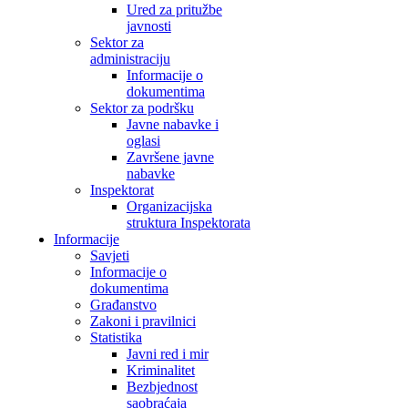
Ured za pritužbe
javnosti
Sektor za
administraciju
Informacije o
dokumentima
Sektor za podršku
Javne nabavke i
oglasi
Završene javne
nabavke
Inspektorat
Organizacijska
struktura Inspektorata
Informacije
Savjeti
Informacije o
dokumentima
Građanstvo
Zakoni i pravilnici
Statistika
Javni red i mir
Kriminalitet
Bezbjednost
saobraćaja