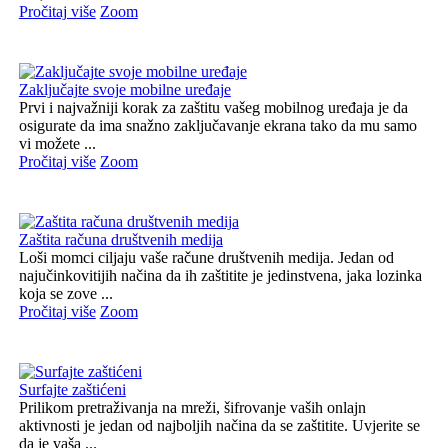
Pročitaj više
Zoom
Zaključajte svoje mobilne uređaje
Prvi i najvažniji korak za zaštitu vašeg mobilnog uređaja je da
osigurate da ima snažno zaključavanje ekrana tako da mu samo
vi možete ...
Pročitaj više
Zoom
Zaštita računa društvenih medija
Loši momci ciljaju vaše račune društvenih medija. Jedan od
najučinkovitijih načina da ih zaštitite je jedinstvena, jaka lozinka
koja se zove ...
Pročitaj više
Zoom
Surfajte zaštićeni
Prilikom pretraživanja na mreži, šifrovanje vaših onlajn
aktivnosti je jedan od najboljih načina da se zaštitite. Uvjerite se
da je vaša ...