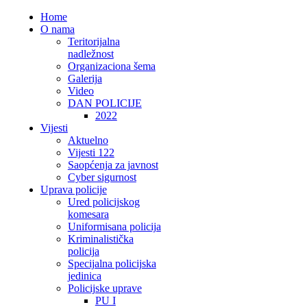
Home
O nama
Teritorijalna
nadležnost
Organizaciona šema
Galerija
Video
DAN POLICIJE
2022
Vijesti
Aktuelno
Vijesti 122
Saopćenja za javnost
Cyber sigurnost
Uprava policije
Ured policijskog
komesara
Uniformisana policija
Kriminalistička
policija
Specijalna policijska
jedinica
Policijske uprave
PU I