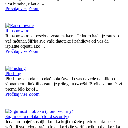
dva koraka je kada ...
Pročitaj više
Zoom
Ransomware
Ransomware je posebna vrsta malvera. Jednom kada je zarazio
vaš računar, šifrira sve vaše datoteke i zahtijeva od vas da
isplatite otplatu ako ...
Pročitaj više
Zoom
Phishing
Phishing je kada napadač pokušava da vas navede na klik na
zlonamjerni link ili otvaranje priloga u e-pošti. Budite sumnjičavi
prema bilo kojoj ...
Pročitaj više
Zoom
Sigurnost u oblaku (cloud security)
Jedan od najefikasnijih koraka koji možete preduzeti da biste
zaštitili svoj cloud račun je da koristite verifikaciju u dva koraka.