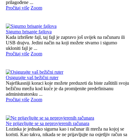
prilagođene ...
Pročitaj više
Zoom
Sigurno brisanje fajlova
Kada izbrišete fajl, taj fajl je zapravo još uvijek na računaru ili
USB drajvu. Jedini način na koji možete stvarno i sigurno
ukloniti fajl je ...
Pročitaj više
Zoom
Osigurajte vaš bežični ruter
Najefikasniji koraci koje možete preduzeti da biste zaštitili svoju
bežičnu mrežu kod kuće je da promijenite predefinisanu
administratorsku ...
Pročitaj više
Zoom
Ne prijavljujte se sa neprovjerenih računara
Lozinka je jednako sigurna kao i računar ili mreža na kojoj se
koristi. Kao takva, nikada se ne prijavljujte na osjetljiv račun sa