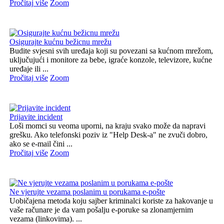
Pročitaj više
Zoom
Osigurajte kućnu bežicnu mrežu
Budite svjesni svih uređaja koji su povezani sa kućnom mrežom,
uključujući i monitore za bebe, igraće konzole, televizore, kućne
uređaje ili ...
Pročitaj više
Zoom
Prijavite incident
Loši momci su veoma uporni, na kraju svako može da napravi
grešku. Ako telefonski poziv iz "Help Desk-a" ne zvuči dobro,
ako se e-mail čini ...
Pročitaj više
Zoom
Ne vjerujte vezama poslanim u porukama e-pošte
Uobičajena metoda koju sajber kriminalci koriste za hakovanje u
vaše računare je da vam pošalju e-poruke sa zlonamjernim
vezama (linkovima). ...