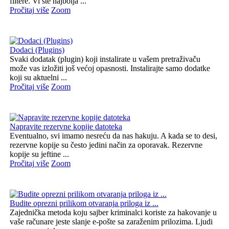
filtere. Vi ste najbolja ...
Pročitaj više
Zoom
Dodaci (Plugins)
Svaki dodatak (plugin) koji instalirate u vašem pretraživaču
može vas izložiti još većoj opasnosti. Instalirajte samo dodatke
koji su aktuelni ...
Pročitaj više
Zoom
Napravite rezervne kopije datoteka
Eventualno, svi imamo nesreću da nas hakuju. A kada se to desi,
rezervne kopije su često jedini način za oporavak. Rezervne
kopije su jeftine ...
Pročitaj više
Zoom
Budite oprezni prilikom otvaranja priloga iz ...
Zajednička metoda koju sajber kriminalci koriste za hakovanje u
vaše računare jeste slanje e-pošte sa zaraženim prilozima. Ljudi