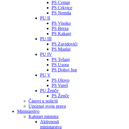
PS Centar
PS Crkvice
PS Nemila
PU II
PS Visoko
PS Breza
PS Kakanj
PU III
PS Zavidovići
PS Maglaj
PU IV
PS Tešanj
PS Usora
PS Doboj Jug
PU V
PS Olovo
PS Vareš
PU Žepče
PS Žepče
Činovi u policiji
Upoznaj svoja prava
Ministarstvo
Kabinet ministra
Aktivnosti
ministarstva