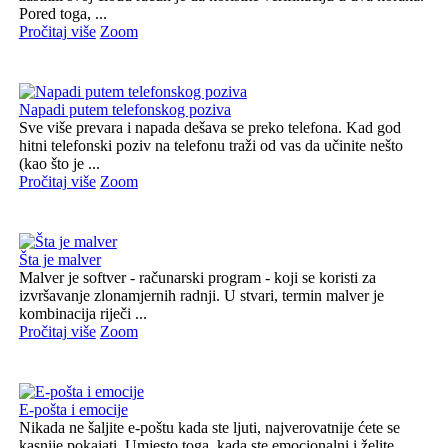
Pored toga, ...
Pročitaj više
Zoom
Napadi putem telefonskog poziva
Sve više prevara i napada dešava se preko telefona. Kad god
hitni telefonski poziv na telefonu traži od vas da učinite nešto
(kao što je ...
Pročitaj više
Zoom
Šta je malver
Malver je softver - računarski program - koji se koristi za
izvršavanje zlonamjernih radnji. U stvari, termin malver je
kombinacija riječi ...
Pročitaj više
Zoom
E-pošta i emocije
Nikada ne šaljite e-poštu kada ste ljuti, najverovatnije ćete se
kasnije pokajati. Umjesto toga, kada ste emocionalni i želite