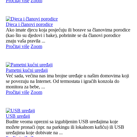
Pročitaj više
Zoom
Djeca i članovi porodice
Ako imate djecu koja posjećuju ili borave sa članovima porodice
(kao što su djedovi i bake), pobrinite se da članovi porodice
znaju vaša pravila ...
Pročitaj više
Zoom
Pametni kućni uređaji
Već sada, većina nas ima brojne uređaje u našim domovima koji
se povezuju na Internet. Od termostata i igraćih konzola do
monitora za bebe, ...
Pročitaj više
Zoom
USB uređaji
Budite veoma oprezni sa izgubljenim USB uređajima koje
možete pronaći (npr. na parkingu ili lokalnom kafiću) ili USB
uređajima koje dobivate na ...