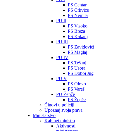
PS Centar
PS Crkvice
PS Nemila
PU II
PS Visoko
PS Breza
PS Kakanj
PU III
PS Zavidovići
PS Maglaj
PU IV
PS Tešanj
PS Usora
PS Doboj Jug
PU V
PS Olovo
PS Vareš
PU Žepče
PS Žepče
Činovi u policiji
Upoznaj svoja prava
Ministarstvo
Kabinet ministra
Aktivnosti