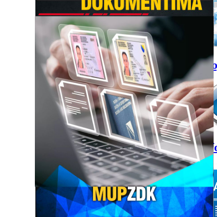
Sao
Inf