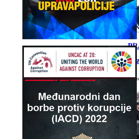
PR
Bilten 
Detalji
Objav