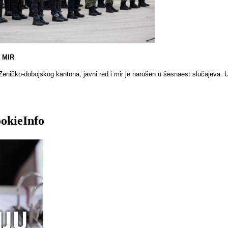
I MIR
Zeničko-dobojskog kantona, javni red i mir je narušen u šesnaest slučajeva. 
okieInfo
ije