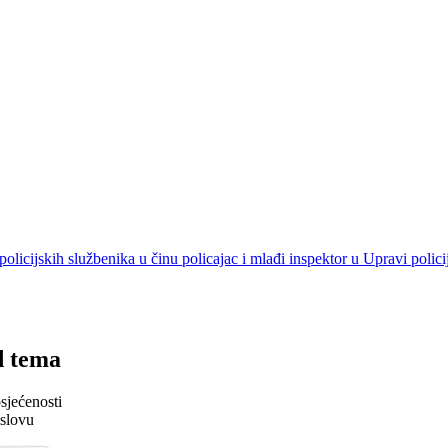
olicijskih službenika u činu policajac i mlađi inspektor u Upravi polic
d tema
sjećenosti
slovu