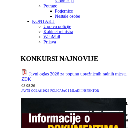
saobraćaja
Potrage
Potjernice
Nestale osobe
KONTAKT
Uprava policije
Kabinet ministra
WebMail
Prijava
KONKURSI NAJNOVIJE
Javni oglas 2026 za popunu upražnjenih radnih mjesta p
ZDK
03.08.26
JAVNI OGLAS 2026 POLICAJAC I MLAĐI INSPEKTOR
Pregle
Po po
Po na