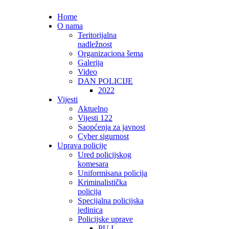
Home
O nama
Teritorijalna
nadležnost
Organizaciona šema
Galerija
Video
DAN POLICIJE
2022
Vijesti
Aktuelno
Vijesti 122
Saopćenja za javnost
Cyber sigurnost
Uprava policije
Ured policijskog
komesara
Uniformisana policija
Kriminalistička
policija
Specijalna policijska
jedinica
Policijske uprave
PU I