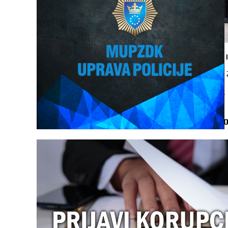
JAVNI RED 
Na području 
Opširnije...
EasyCo
Najnov