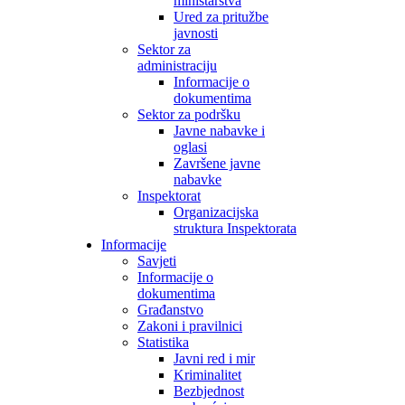
ministarstva
Ured za pritužbe
javnosti
Sektor za
administraciju
Informacije o
dokumentima
Sektor za podršku
Javne nabavke i
oglasi
Završene javne
nabavke
Inspektorat
Organizacijska
struktura Inspektorata
Informacije
Savjeti
Informacije o
dokumentima
Građanstvo
Zakoni i pravilnici
Statistika
Javni red i mir
Kriminalitet
Bezbjednost