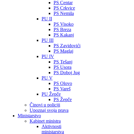
PS Centar
PS Crkvice
PS Nemila
PU II
PS Visoko
PS Breza
PS Kakanj
PU III
PS Zavidovići
PS Maglaj
PU IV
PS Tešanj
PS Usora
PS Doboj Jug
PU V
PS Olovo
PS Vareš
PU Žepče
PS Žepče
Činovi u policiji
Upoznaj svoja prava
Ministarstvo
Kabinet ministra
Aktivnosti
ministarstva