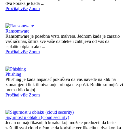
dva koraka je kada ...
Pročitaj više
Zoom
Ransomware
Ransomware je posebna vrsta malvera. Jednom kada je zarazio
vaš računar, šifrira sve vaše datoteke i zahtijeva od vas da
isplatite otplatu ako ...
Pročitaj više
Zoom
Phishing
Phishing je kada napadač pokušava da vas navede na klik na
zlonamjerni link ili otvaranje priloga u e-pošti. Budite sumnjičavi
prema bilo kojoj ...
Pročitaj više
Zoom
Sigurnost u oblaku (cloud security)
Jedan od najefikasnijih koraka koji možete preduzeti da biste
zaštitili svoj cloud račun je da koristite verifikaciju u dva koraka.