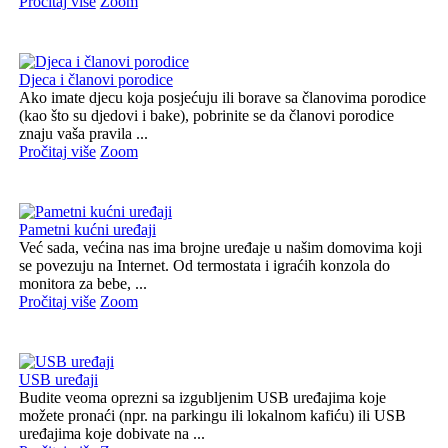
Pročitaj više
Zoom
Djeca i članovi porodice
Ako imate djecu koja posjećuju ili borave sa članovima porodice
(kao što su djedovi i bake), pobrinite se da članovi porodice
znaju vaša pravila ...
Pročitaj više
Zoom
Pametni kućni uređaji
Već sada, većina nas ima brojne uređaje u našim domovima koji
se povezuju na Internet. Od termostata i igraćih konzola do
monitora za bebe, ...
Pročitaj više
Zoom
USB uređaji
Budite veoma oprezni sa izgubljenim USB uređajima koje
možete pronaći (npr. na parkingu ili lokalnom kafiću) ili USB
uređajima koje dobivate na ...