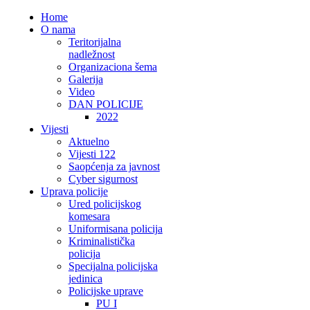
Home
O nama
Teritorijalna
nadležnost
Organizaciona šema
Galerija
Video
DAN POLICIJE
2022
Vijesti
Aktuelno
Vijesti 122
Saopćenja za javnost
Cyber sigurnost
Uprava policije
Ured policijskog
komesara
Uniformisana policija
Kriminalistička
policija
Specijalna policijska
jedinica
Policijske uprave
PU I