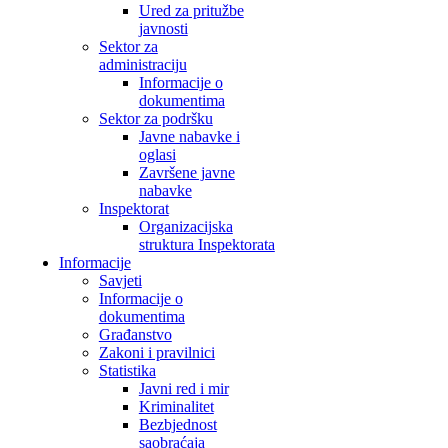
Ured za pritužbe
javnosti
Sektor za
administraciju
Informacije o
dokumentima
Sektor za podršku
Javne nabavke i
oglasi
Završene javne
nabavke
Inspektorat
Organizacijska
struktura Inspektorata
Informacije
Savjeti
Informacije o
dokumentima
Građanstvo
Zakoni i pravilnici
Statistika
Javni red i mir
Kriminalitet
Bezbjednost
saobraćaja