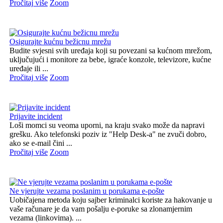
Pročitaj više
Zoom
Osigurajte kućnu bežicnu mrežu
Budite svjesni svih uređaja koji su povezani sa kućnom mrežom,
uključujući i monitore za bebe, igraće konzole, televizore, kućne
uređaje ili ...
Pročitaj više
Zoom
Prijavite incident
Loši momci su veoma uporni, na kraju svako može da napravi
grešku. Ako telefonski poziv iz "Help Desk-a" ne zvuči dobro,
ako se e-mail čini ...
Pročitaj više
Zoom
Ne vjerujte vezama poslanim u porukama e-pošte
Uobičajena metoda koju sajber kriminalci koriste za hakovanje u
vaše računare je da vam pošalju e-poruke sa zlonamjernim
vezama (linkovima). ...