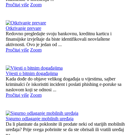
Pročitaj više
Zoom
Otkrivanje prevare
Redovno pregledajte svoju bankovnu, kreditnu karticu i
finansijske izvještaje da biste identifikovali neovlaštene
aktivnosti. Ovo je jedan od ...
Pročitaj više
Zoom
Vijesti o bitnim događajima
Kada dođe do objave velikog događaja u vijestima, sajber
kriminalci će iskoristiti incident i poslati phishing e-poruke sa
naslovom koji se odnosi ...
Pročitaj više
Zoom
Sigurno odlaganje mobilnih uređaja
Da li planirate da poklonite ili prodate neki od starijih mobilnih
uređaja? Prije svega pobrinite se da ste obrisali ili vratili uređaj
na ...