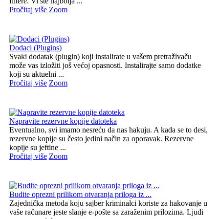
filtere. Vi ste najbolja ...
Pročitaj više
Zoom
Dodaci (Plugins)
Svaki dodatak (plugin) koji instalirate u vašem pretraživaču
može vas izložiti još većoj opasnosti. Instalirajte samo dodatke
koji su aktuelni ...
Pročitaj više
Zoom
Napravite rezervne kopije datoteka
Eventualno, svi imamo nesreću da nas hakuju. A kada se to desi,
rezervne kopije su često jedini način za oporavak. Rezervne
kopije su jeftine ...
Pročitaj više
Zoom
Budite oprezni prilikom otvaranja priloga iz ...
Zajednička metoda koju sajber kriminalci koriste za hakovanje u
vaše računare jeste slanje e-pošte sa zaraženim prilozima. Ljudi