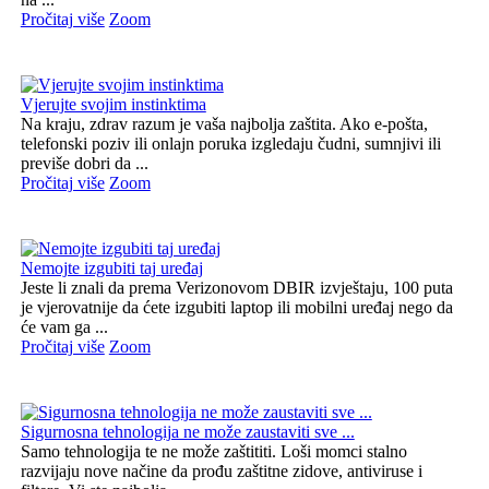
Pročitaj više
Zoom
Vjerujte svojim instinktima
Na kraju, zdrav razum je vaša najbolja zaštita. Ako e-pošta,
telefonski poziv ili onlajn poruka izgledaju čudni, sumnjivi ili
previše dobri da ...
Pročitaj više
Zoom
Nemojte izgubiti taj uređaj
Jeste li znali da prema Verizonovom DBIR izvještaju, 100 puta
je vjerovatnije da ćete izgubiti laptop ili mobilni uređaj nego da
će vam ga ...
Pročitaj više
Zoom
Sigurnosna tehnologija ne može zaustaviti sve ...
Samo tehnologija te ne može zaštititi. Loši momci stalno
razvijaju nove načine da prođu zaštitne zidove, antiviruse i