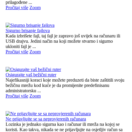
prilagođene ...
Pročitaj više
Zoom
Sigurno brisanje fajlova
Kada izbrišete fajl, taj fajl je zapravo još uvijek na računaru ili
USB drajvu. Jedini način na koji možete stvarno i sigurno
ukloniti fajl je ...
Pročitaj više
Zoom
Osigurajte vaš bežični ruter
Najefikasniji koraci koje možete preduzeti da biste zaštitili svoju
bežičnu mrežu kod kuće je da promijenite predefinisanu
administratorsku ...
Pročitaj više
Zoom
Ne prijavljujte se sa neprovjerenih računara
Lozinka je jednako sigurna kao i računar ili mreža na kojoj se
koristi. Kao takva, nikada se ne prijavljujte na osjetljiv račun sa