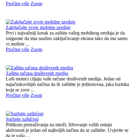
Pročitaj više
Zoom
Zaključajte svoje mobilne uređaje
Prvi i najvažniji korak za zaštitu vašeg mobilnog uređaja je da
osigurate da ima snažno zaključavanje ekrana tako da mu samo
vi možete ...
Pročitaj više
Zoom
Zaštita računa društvenih medija
Loši momci ciljaju vaše račune društvenih medija. Jedan od
najučinkovitijih načina da ih zaštitite je jedinstvena, jaka lozinka
koja se zove ...
Pročitaj više
Zoom
Surfajte zaštićeni
Prilikom pretraživanja na mreži, šifrovanje vaših onlajn
aktivnosti je jedan od najboljih načina da se zaštitite. Uvjerite se
da je vaša ...