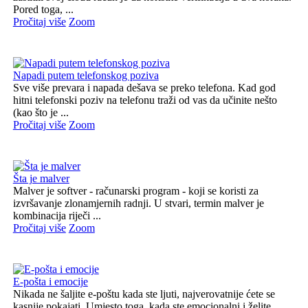
Pored toga, ...
Pročitaj više
Zoom
Napadi putem telefonskog poziva
Sve više prevara i napada dešava se preko telefona. Kad god
hitni telefonski poziv na telefonu traži od vas da učinite nešto
(kao što je ...
Pročitaj više
Zoom
Šta je malver
Malver je softver - računarski program - koji se koristi za
izvršavanje zlonamjernih radnji. U stvari, termin malver je
kombinacija riječi ...
Pročitaj više
Zoom
E-pošta i emocije
Nikada ne šaljite e-poštu kada ste ljuti, najverovatnije ćete se
kasnije pokajati. Umjesto toga, kada ste emocionalni i želite