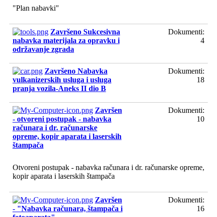
"Plan nabavki"
Završeno Sukcesivna
Dokumenti:
nabavka materijala za opravku i
4
održavanje zgrada
Završeno Nabavka
Dokumenti:
vulkanizerskih usluga i usluga
18
pranja vozila-Aneks II dio B
Završen
Dokumenti:
- otvoreni postupak - nabavka
10
računara i dr. računarske
opreme, kopir aparata i laserskih
štampača
Otvoreni postupak - nabavka računara i dr. računarske opreme,
kopir aparata i laserskih štampača
Završen
Dokumenti:
- "Nabavka računara, štampača i
16