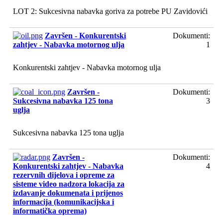
LOT 2: Sukcesivna nabavka goriva za potrebe PU Zavidovići
Završen - Konkurentski
Dokumenti:
zahtjev - Nabavka motornog ulja
1
Konkurentski zahtjev - Nabavka motornog ulja
Završen -
Dokumenti:
Sukcesivna nabavka 125 tona
3
uglja
Sukcesivna nabavka 125 tona uglja
Završen -
Dokumenti:
Konkurentski zahtjev - Nabavka
4
rezervnih dijelova i opreme za
sisteme video nadzora lokacija za
izdavanje dokumenata i prijenos
informacija (komunikacijska i
informatička oprema)