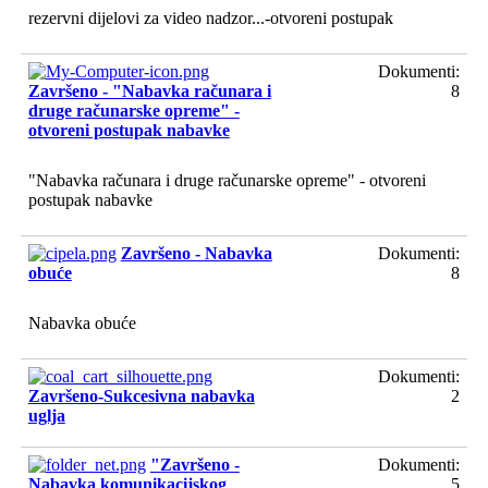
rezervni dijelovi za video nadzor...-otvoreni postupak
Dokumenti:
Završeno - "Nabavka računara i
8
druge računarske opreme" -
otvoreni postupak nabavke
"Nabavka računara i druge računarske opreme" - otvoreni
postupak nabavke
Završeno - Nabavka
Dokumenti:
obuće
8
Nabavka obuće
Dokumenti:
Završeno-Sukcesivna nabavka
2
uglja
"Završeno -
Dokumenti:
Nabavka komunikacijskog
5