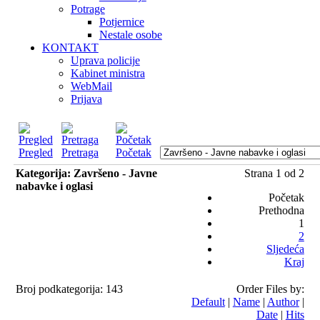
Potrage
Potjernice
Nestale osobe
KONTAKT
Uprava policije
Kabinet ministra
WebMail
Prijava
Pregled
Pretraga
Početak
Kategorija: Završeno - Javne
Strana 1 od 2
nabavke i oglasi
Početak
Prethodna
1
2
Sljedeća
Kraj
Broj podkategorija: 143
Order Files by:
Default
|
Name
|
Author
|
Date
|
Hits