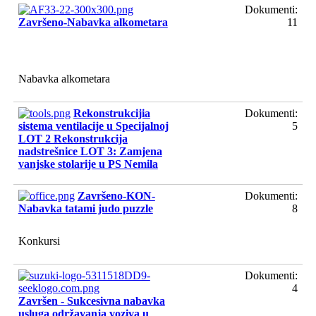
Dokumenti:
Završeno-Nabavka alkometara
11
Nabavka alkometara
Rekonstrukcijia
Dokumenti:
sistema ventilacije u Specijalnoj
5
LOT 2 Rekonstrukcija
nadstrešnice LOT 3: Zamjena
vanjske stolarije u PS Nemila
Završeno-KON-
Dokumenti:
Nabavka tatami judo puzzle
8
Konkursi
Dokumenti:
4
Završen - Sukcesivna nabavka
usluga održavanja voziva u