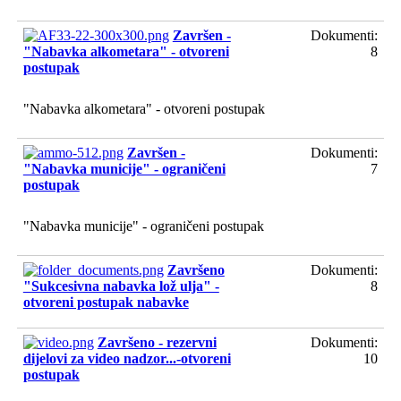
Završen -
Dokumenti:
"Nabavka alkometara" - otvoreni
8
postupak
"Nabavka alkometara" - otvoreni postupak
Završen -
Dokumenti:
"Nabavka municije" - ograničeni
7
postupak
"Nabavka municije" - ograničeni postupak
Završeno
Dokumenti:
"Sukcesivna nabavka lož ulja" -
8
otvoreni postupak nabavke
Završeno - rezervni
Dokumenti:
dijelovi za video nadzor...-otvoreni
10
postupak