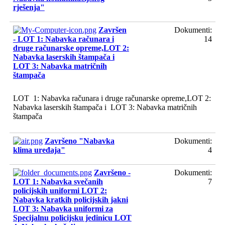
rješenja"
Završen
Dokumenti:
- LOT 1: Nabavka računara i
14
druge računarske opreme,LOT 2:
Nabavka laserskih štampača i
LOT 3: Nabavka matričnih
štampača
LOT 1: Nabavka računara i druge računarske opreme,LOT 2:
Nabavka laserskih štampača i LOT 3: Nabavka matričnih
štampača
Završeno "Nabavka
Dokumenti:
klima uređaja"
4
Završeno -
Dokumenti:
LOT 1: Nabavka svečanih
7
policijskih uniformi LOT 2:
Nabavka kratkih policijskih jakni
LOT 3: Nabavka uniformi za
Specijalnu policijsku jedinicu LOT