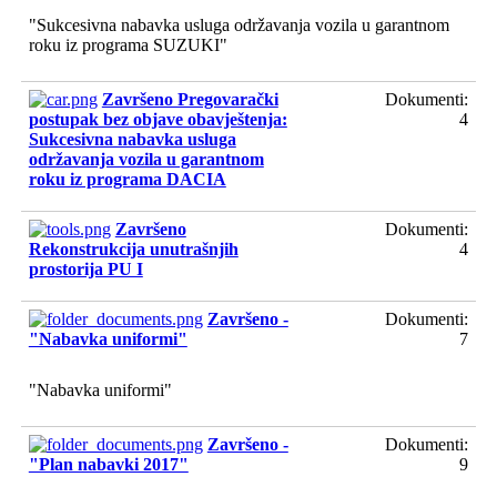
"Sukcesivna nabavka usluga održavanja vozila u garantnom
roku iz programa SUZUKI"
Završeno Pregovarački
Dokumenti:
postupak bez objave obavještenja:
4
Sukcesivna nabavka usluga
održavanja vozila u garantnom
roku iz programa DACIA
Završeno
Dokumenti:
Rekonstrukcija unutrašnjih
4
prostorija PU I
Završeno -
Dokumenti:
"Nabavka uniformi"
7
"Nabavka uniformi"
Završeno -
Dokumenti:
"Plan nabavki 2017"
9