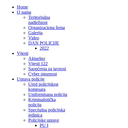
Home
O nama
Teritorijalna
nadležnost
Organizaciona šema
Galerija
Video
DAN POLICIJE
2022
Vijesti
Aktuelno
Vijesti 122
Saopćenja za javnost
Cyber sigurnost
Uprava policije
Ured policijskog
komesara
Uniformisana policija
Kriminalistička
policija
Specijalna policijska
jedinica
Policijske uprave
PU I