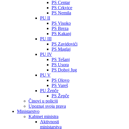
PS Centar
PS Crkvice
PS Nemila
PU II
PS Visoko
PS Breza
PS Kakanj
PU III
PS Zavidovići
PS Maglaj
PU IV
PS Tešanj
PS Usora
PS Doboj Jug
PU V
PS Olovo
PS Vareš
PU Žepče
PS Žepče
Činovi u policiji
Upoznaj svoja prava
Ministarstvo
Kabinet ministra
Aktivnosti
ministarstva