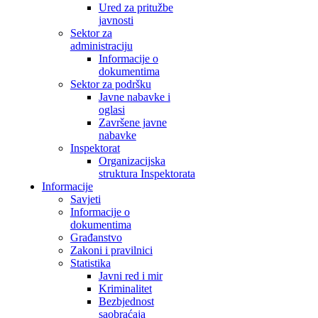
Ured za pritužbe
javnosti
Sektor za
administraciju
Informacije o
dokumentima
Sektor za podršku
Javne nabavke i
oglasi
Završene javne
nabavke
Inspektorat
Organizacijska
struktura Inspektorata
Informacije
Savjeti
Informacije o
dokumentima
Građanstvo
Zakoni i pravilnici
Statistika
Javni red i mir
Kriminalitet
Bezbjednost
saobraćaja