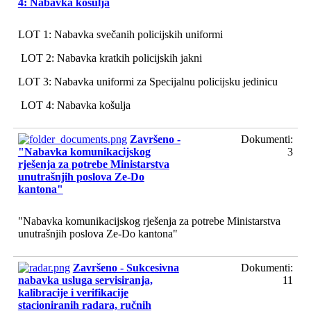
4: Nabavka košulja
LOT 1: Nabavka svečanih policijskih uniformi
LOT 2: Nabavka kratkih policijskih jakni
LOT 3: Nabavka uniformi za Specijalnu policijsku jedinicu
LOT 4: Nabavka košulja
Završeno -
Dokumenti:
"Nabavka komunikacijskog
3
rješenja za potrebe Ministarstva
unutrašnjih poslova Ze-Do
kantona"
"Nabavka komunikacijskog rješenja za potrebe Ministarstva
unutrašnjih poslova Ze-Do kantona"
Završeno - Sukcesivna
Dokumenti:
nabavka usluga servisiranja,
11
kalibracije i verifikacije
stacioniranih radara, ručnih