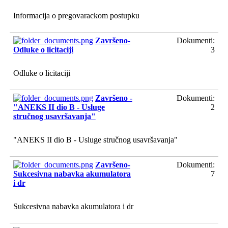
Informacija o pregovarackom postupku
Završeno-
Dokumenti:
Odluke o licitaciji
3
Odluke o licitaciji
Završeno -
Dokumenti:
"ANEKS II dio B - Usluge
2
stručnog usavršavanja"
"ANEKS II dio B - Usluge stručnog usavršavanja"
Završeno-
Dokumenti:
Sukcesivna nabavka akumulatora
7
i dr
Sukcesivna nabavka akumulatora i dr