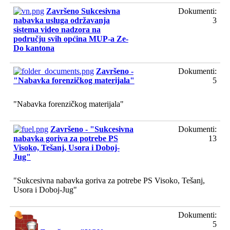
Završeno Sukcesivna
Dokumenti:
nabavka usluga održavanja
3
sistema video nadzora na
području svih općina MUP-a Ze-
Do kantona
Završeno -
Dokumenti:
"Nabavka forenzičkog materijala"
5
"Nabavka forenzičkog materijala"
Završeno - "Sukcesivna
Dokumenti:
nabavka goriva za potrebe PS
13
Visoko, Tešanj, Usora i Doboj-
Jug"
"Sukcesivna nabavka goriva za potrebe PS Visoko, Tešanj,
Usora i Doboj-Jug"
Dokumenti:
5