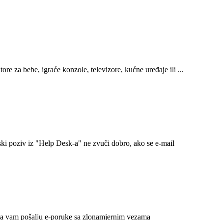
e za bebe, igraće konzole, televizore, kućne uređaje ili ...
ki poziv iz "Help Desk-a" ne zvuči dobro, ako se e-mail
 da vam pošalju e-poruke sa zlonamjernim vezama