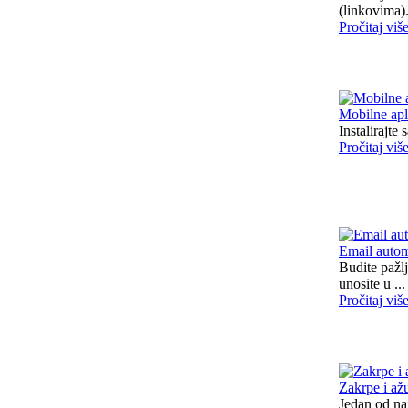
(linkovima). 
Pročitaj viš
Mobilne apl
Instalirajte
Pročitaj viš
Email auto
Budite pažl
unosite u ...
Pročitaj viš
Zakrpe i ažu
Jedan od naj