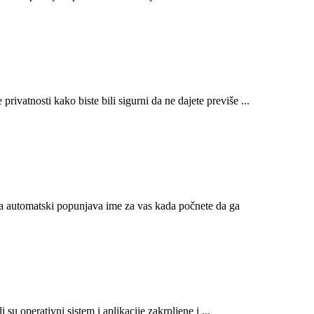
privatnosti kako biste bili sigurni da ne dajete previše ...
ja automatski popunjava ime za vas kada počnete da ga
 su operativni sistem i aplikacije zakrpljene i ...