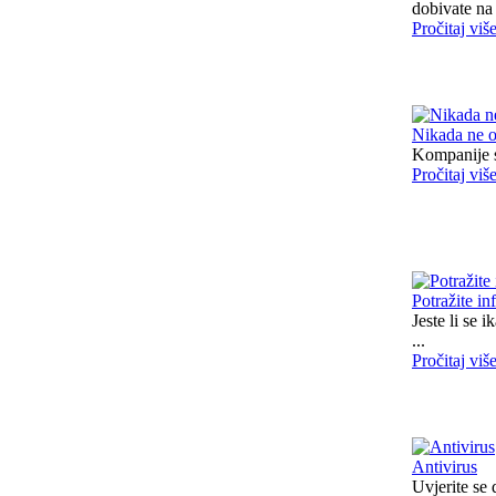
dobivate na 
Pročitaj viš
Nikada ne o
Kompanije sa
Pročitaj viš
Potražite in
Jeste li se 
...
Pročitaj viš
Antivirus
Uvjerite se 