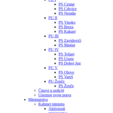
PS Centar
PS Crkvice
PS Nemila
PU II
PS Visoko
PS Breza
PS Kakanj
PU III
PS Zavidovići
PS Maglaj
PU IV
PS Tešanj
PS Usora
PS Doboj Jug
PU V
PS Olovo
PS Vareš
PU Žepče
PS Žepče
Činovi u policiji
Upoznaj svoja prava
Ministarstvo
Kabinet ministra
Aktivnosti