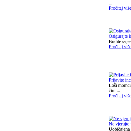
...
Pročitaj viš
Osigurajte 
Budite svjes
Pročitaj viš
Prijavite in
Loši momci 
čini ...
Pročitaj viš
Ne vjerujte
Uobičajena 