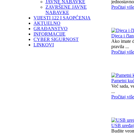
JAVNE NABAVKE
jednostavno
ZAVRŠENE JAVNE
Pročitaj viš
NABAVKE
VIJESTI 122 I SAOPĆENJA
AKTUELNO
GRAĐANSTVO
INFORMACIJE
Djeca i čla
CYBER SIGURNOST
Ako imate dj
LINKOVI
pravila ...
Pročitaj viš
Pametni kuć
Već sada, v
...
Pročitaj viš
USB uređaj
Budite veom