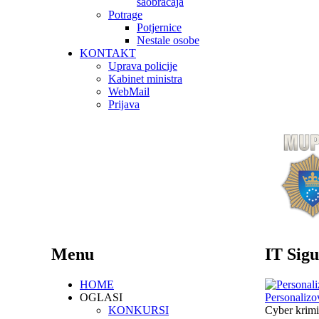
saobraćaja
Potrage
Potjernice
Nestale osobe
KONTAKT
Uprava policije
Kabinet ministra
WebMail
Prijava
Menu
IT Sigu
HOME
OGLASI
Personalizo
KONKURSI
Cyber krimi