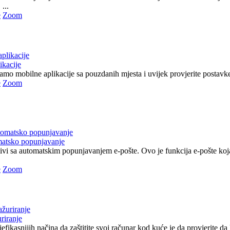
...
e
Zoom
ikacije
 samo mobilne aplikacije sa pouzdanih mjesta i uvijek provjerite postavke 
e
Zoom
matsko popunjavanje
jivi sa automatskim popunjavanjem e-pošte. Ovo je funkcija e-pošte ko
e
Zoom
riranje
efikasnijih načina da zaštitite svoj računar kod kuće je da provjerite da li