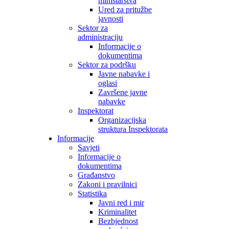
ministarstva
Ured za pritužbe
javnosti
Sektor za
administraciju
Informacije o
dokumentima
Sektor za podršku
Javne nabavke i
oglasi
Završene javne
nabavke
Inspektorat
Organizacijska
struktura Inspektorata
Informacije
Savjeti
Informacije o
dokumentima
Građanstvo
Zakoni i pravilnici
Statistika
Javni red i mir
Kriminalitet
Bezbjednost