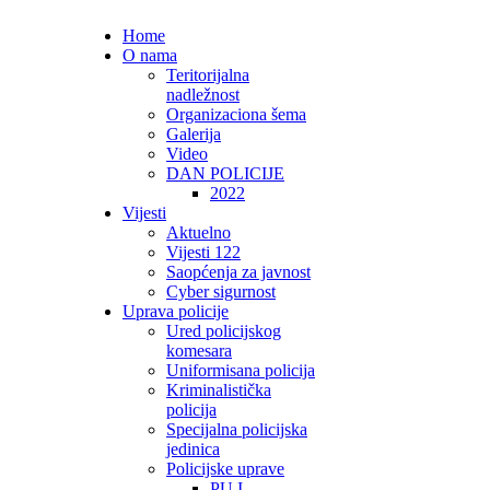
Home
O nama
Teritorijalna
nadležnost
Organizaciona šema
Galerija
Video
DAN POLICIJE
2022
Vijesti
Aktuelno
Vijesti 122
Saopćenja za javnost
Cyber sigurnost
Uprava policije
Ured policijskog
komesara
Uniformisana policija
Kriminalistička
policija
Specijalna policijska
jedinica
Policijske uprave
PU I