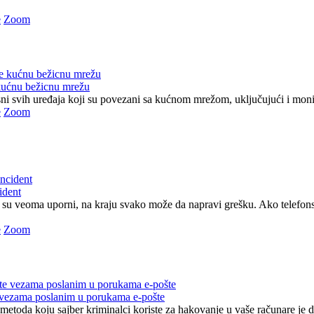
e
Zoom
kućnu bežicnu mrežu
ni svih uređaja koji su povezani sa kućnom mrežom, uključujući i monitor
e
Zoom
cident
su veoma uporni, na kraju svako može da napravi grešku. Ako telefons
e
Zoom
 vezama poslanim u porukama e-pošte
metoda koju sajber kriminalci koriste za hakovanje u vaše računare je