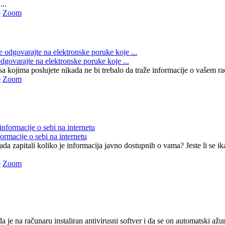
...
e
Zoom
dgovarajte na elektronske poruke koje ...
 kojima poslujete nikada ne bi trebalo da traže informacije o vašem raču
e
Zoom
formacije o sebi na internetu
ikada zapitali koliko je informacija javno dostupnih o vama? Jeste li se i
e
Zoom
da je na računaru instaliran antivirusni softver i da se on automatski a