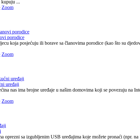
 kupuju ...
e
Zoom
novi porodice
ecu koja posjećuju ili borave sa članovima porodice (kao što su djedovi
e
Zoom
ni uređaji
ećina nas ima brojne uređaje u našim domovima koji se povezuju na Inte
e
Zoom
i
a oprezni sa izgubljenim USB uređajima koje možete pronaći (npr. na p