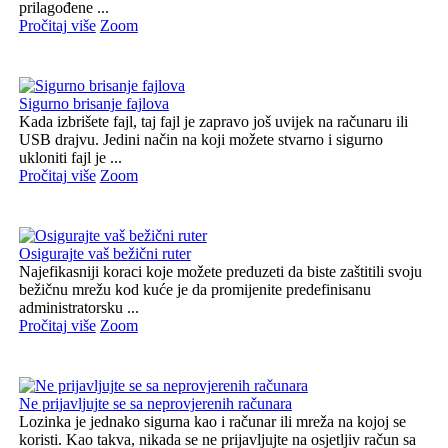
prilagođene ...
Pročitaj više
Zoom
Sigurno brisanje fajlova
Kada izbrišete fajl, taj fajl je zapravo još uvijek na računaru ili
USB drajvu. Jedini način na koji možete stvarno i sigurno
ukloniti fajl je ...
Pročitaj više
Zoom
Osigurajte vaš bežični ruter
Najefikasniji koraci koje možete preduzeti da biste zaštitili svoju
bežičnu mrežu kod kuće je da promijenite predefinisanu
administratorsku ...
Pročitaj više
Zoom
Ne prijavljujte se sa neprovjerenih računara
Lozinka je jednako sigurna kao i računar ili mreža na kojoj se
koristi. Kao takva, nikada se ne prijavljujte na osjetljiv račun sa