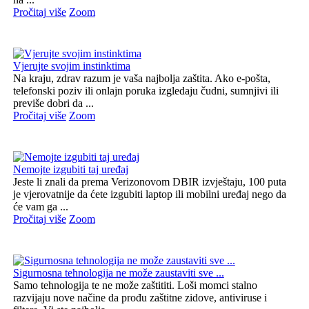
Pročitaj više
Zoom
Vjerujte svojim instinktima
Na kraju, zdrav razum je vaša najbolja zaštita. Ako e-pošta,
telefonski poziv ili onlajn poruka izgledaju čudni, sumnjivi ili
previše dobri da ...
Pročitaj više
Zoom
Nemojte izgubiti taj uređaj
Jeste li znali da prema Verizonovom DBIR izvještaju, 100 puta
je vjerovatnije da ćete izgubiti laptop ili mobilni uređaj nego da
će vam ga ...
Pročitaj više
Zoom
Sigurnosna tehnologija ne može zaustaviti sve ...
Samo tehnologija te ne može zaštititi. Loši momci stalno
razvijaju nove načine da prođu zaštitne zidove, antiviruse i