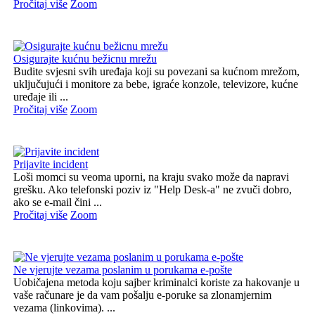
Pročitaj više
Zoom
Osigurajte kućnu bežicnu mrežu
Budite svjesni svih uređaja koji su povezani sa kućnom mrežom,
uključujući i monitore za bebe, igraće konzole, televizore, kućne
uređaje ili ...
Pročitaj više
Zoom
Prijavite incident
Loši momci su veoma uporni, na kraju svako može da napravi
grešku. Ako telefonski poziv iz "Help Desk-a" ne zvuči dobro,
ako se e-mail čini ...
Pročitaj više
Zoom
Ne vjerujte vezama poslanim u porukama e-pošte
Uobičajena metoda koju sajber kriminalci koriste za hakovanje u
vaše računare je da vam pošalju e-poruke sa zlonamjernim
vezama (linkovima). ...