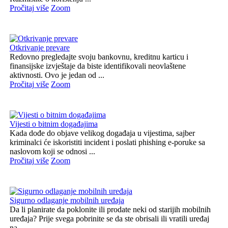
Pročitaj više
Zoom
Otkrivanje prevare
Redovno pregledajte svoju bankovnu, kreditnu karticu i
finansijske izvještaje da biste identifikovali neovlaštene
aktivnosti. Ovo je jedan od ...
Pročitaj više
Zoom
Vijesti o bitnim događajima
Kada dođe do objave velikog događaja u vijestima, sajber
kriminalci će iskoristiti incident i poslati phishing e-poruke sa
naslovom koji se odnosi ...
Pročitaj više
Zoom
Sigurno odlaganje mobilnih uređaja
Da li planirate da poklonite ili prodate neki od starijih mobilnih
uređaja? Prije svega pobrinite se da ste obrisali ili vratili uređaj
na ...