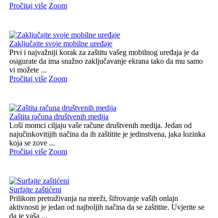
Pročitaj više
Zoom
Zaključajte svoje mobilne uređaje
Prvi i najvažniji korak za zaštitu vašeg mobilnog uređaja je da
osigurate da ima snažno zaključavanje ekrana tako da mu samo
vi možete ...
Pročitaj više
Zoom
Zaštita računa društvenih medija
Loši momci ciljaju vaše račune društvenih medija. Jedan od
najučinkovitijih načina da ih zaštitite je jedinstvena, jaka lozinka
koja se zove ...
Pročitaj više
Zoom
Surfajte zaštićeni
Prilikom pretraživanja na mreži, šifrovanje vaših onlajn
aktivnosti je jedan od najboljih načina da se zaštitite. Uvjerite se
da je vaša ...