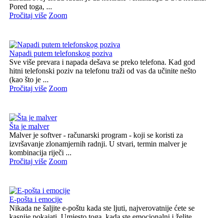
Pored toga, ...
Pročitaj više
Zoom
Napadi putem telefonskog poziva
Sve više prevara i napada dešava se preko telefona. Kad god
hitni telefonski poziv na telefonu traži od vas da učinite nešto
(kao što je ...
Pročitaj više
Zoom
Šta je malver
Malver je softver - računarski program - koji se koristi za
izvršavanje zlonamjernih radnji. U stvari, termin malver je
kombinacija riječi ...
Pročitaj više
Zoom
E-pošta i emocije
Nikada ne šaljite e-poštu kada ste ljuti, najverovatnije ćete se
kasnije pokajati. Umjesto toga, kada ste emocionalni i želite