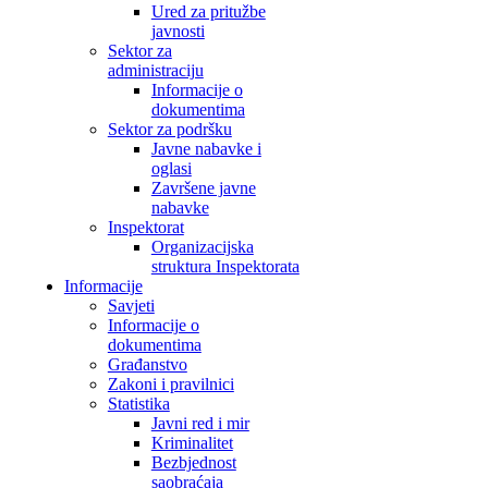
Ured za pritužbe
javnosti
Sektor za
administraciju
Informacije o
dokumentima
Sektor za podršku
Javne nabavke i
oglasi
Završene javne
nabavke
Inspektorat
Organizacijska
struktura Inspektorata
Informacije
Savjeti
Informacije o
dokumentima
Građanstvo
Zakoni i pravilnici
Statistika
Javni red i mir
Kriminalitet
Bezbjednost
saobraćaja