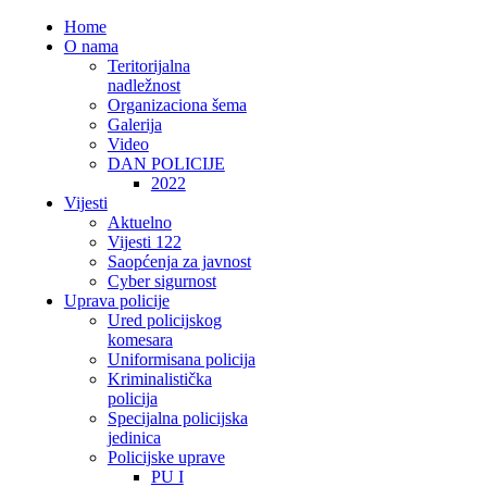
Home
O nama
Teritorijalna
nadležnost
Organizaciona šema
Galerija
Video
DAN POLICIJE
2022
Vijesti
Aktuelno
Vijesti 122
Saopćenja za javnost
Cyber sigurnost
Uprava policije
Ured policijskog
komesara
Uniformisana policija
Kriminalistička
policija
Specijalna policijska
jedinica
Policijske uprave
PU I