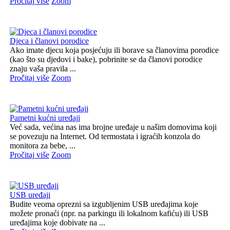
Pročitaj više
Zoom
Djeca i članovi porodice
Ako imate djecu koja posjećuju ili borave sa članovima porodice
(kao što su djedovi i bake), pobrinite se da članovi porodice
znaju vaša pravila ...
Pročitaj više
Zoom
Pametni kućni uređaji
Već sada, većina nas ima brojne uređaje u našim domovima koji
se povezuju na Internet. Od termostata i igraćih konzola do
monitora za bebe, ...
Pročitaj više
Zoom
USB uređaji
Budite veoma oprezni sa izgubljenim USB uređajima koje
možete pronaći (npr. na parkingu ili lokalnom kafiću) ili USB
uređajima koje dobivate na ...