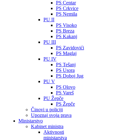
PS Centar
PS Crkvice
PS Nemila
PU II
PS Visoko
PS Breza
PS Kakanj
PU III
PS Zavidovići
PS Maglaj
PU IV
PS Tešanj
PS Usora
PS Doboj Jug
PU V
PS Olovo
PS Vareš
PU Žepče
PS Žepče
Činovi u policiji
Upoznaj svoja prava
Ministarstvo
Kabinet ministra
Aktivnosti
ministarstva