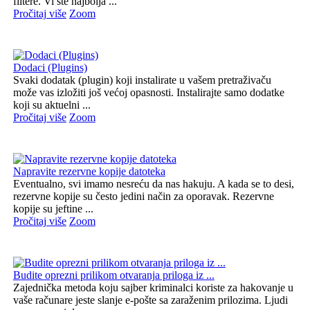
filtere. Vi ste najbolja ...
Pročitaj više
Zoom
Dodaci (Plugins)
Svaki dodatak (plugin) koji instalirate u vašem pretraživaču
može vas izložiti još većoj opasnosti. Instalirajte samo dodatke
koji su aktuelni ...
Pročitaj više
Zoom
Napravite rezervne kopije datoteka
Eventualno, svi imamo nesreću da nas hakuju. A kada se to desi,
rezervne kopije su često jedini način za oporavak. Rezervne
kopije su jeftine ...
Pročitaj više
Zoom
Budite oprezni prilikom otvaranja priloga iz ...
Zajednička metoda koju sajber kriminalci koriste za hakovanje u
vaše računare jeste slanje e-pošte sa zaraženim prilozima. Ljudi