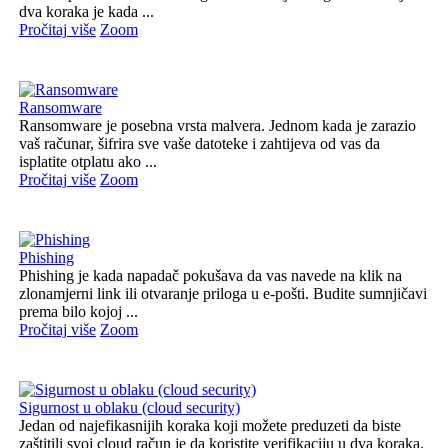
dva koraka je kada ...
Pročitaj više
Zoom
Ransomware
Ransomware je posebna vrsta malvera. Jednom kada je zarazio
vaš računar, šifrira sve vaše datoteke i zahtijeva od vas da
isplatite otplatu ako ...
Pročitaj više
Zoom
Phishing
Phishing je kada napadač pokušava da vas navede na klik na
zlonamjerni link ili otvaranje priloga u e-pošti. Budite sumnjičavi
prema bilo kojoj ...
Pročitaj više
Zoom
Sigurnost u oblaku (cloud security)
Jedan od najefikasnijih koraka koji možete preduzeti da biste
zaštitili svoj cloud račun je da koristite verifikaciju u dva koraka.