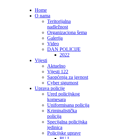
Home
O nama
Teritorijalna
nadležnost
Organizaciona šema
Galerija
Video
DAN POLICIJE
2022
Vijesti
Aktuelno
Vijesti 122
Saopćenja za javnost
Cyber sigurnost
Uprava policije
Ured policijskog
komesara
Uniformisana policija
Kriminalistička
policija
Specijalna policijska
jedinica
Policijske uprave
PU I