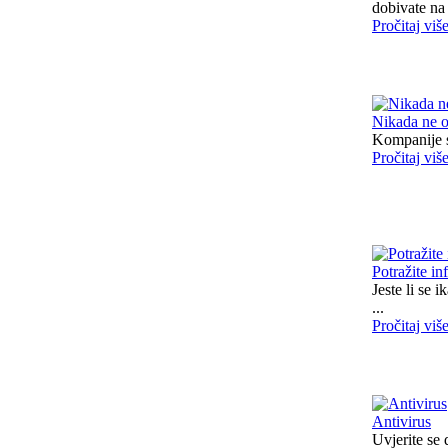
dobivate na 
Pročitaj viš
Nikada ne o
Kompanije sa
Pročitaj viš
Potražite in
Jeste li se 
...
Pročitaj viš
Antivirus
Uvjerite se 