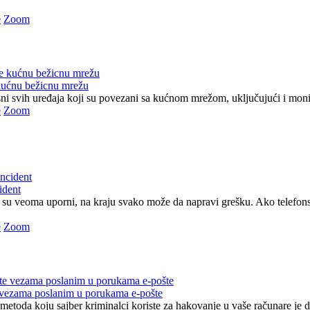
e
Zoom
kućnu bežicnu mrežu
ni svih uređaja koji su povezani sa kućnom mrežom, uključujući i monitor
e
Zoom
cident
su veoma uporni, na kraju svako može da napravi grešku. Ako telefons
e
Zoom
 vezama poslanim u porukama e-pošte
metoda koju sajber kriminalci koriste za hakovanje u vaše računare je