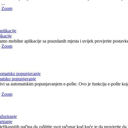
...
e
Zoom
ikacije
 samo mobilne aplikacije sa pouzdanih mjesta i uvijek provjerite postavke 
e
Zoom
matsko popunjavanje
jivi sa automatskim popunjavanjem e-pošte. Ovo je funkcija e-pošte ko
e
Zoom
riranje
efikasnijih načina da zaštitite svoj računar kod kuće je da provjerite da li