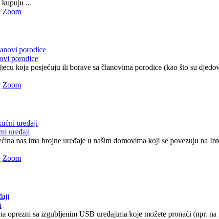
 kupuju ...
e
Zoom
novi porodice
ecu koja posjećuju ili borave sa članovima porodice (kao što su djedovi
e
Zoom
ni uređaji
ećina nas ima brojne uređaje u našim domovima koji se povezuju na Inte
e
Zoom
i
a oprezni sa izgubljenim USB uređajima koje možete pronaći (npr. na p