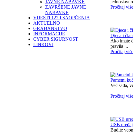
JAVNE NABAVKE
jednostavno
ZAVRŠENE JAVNE
Pročitaj viš
NABAVKE
VIJESTI 122 I SAOPĆENJA
AKTUELNO
GRAĐANSTVO
INFORMACIJE
Djeca i čla
CYBER SIGURNOST
Ako imate dj
LINKOVI
pravila ...
Pročitaj viš
Pametni kuć
Već sada, v
...
Pročitaj viš
USB uređaj
Budite veom