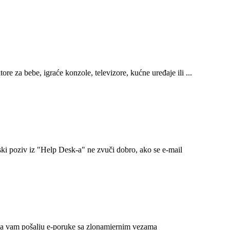
e za bebe, igraće konzole, televizore, kućne uređaje ili ...
ki poziv iz "Help Desk-a" ne zvuči dobro, ako se e-mail
 da vam pošalju e-poruke sa zlonamjernim vezama