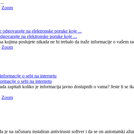
...
e
Zoom
dgovarajte na elektronske poruke koje ...
 kojima poslujete nikada ne bi trebalo da traže informacije o vašem raču
e
Zoom
formacije o sebi na internetu
ikada zapitali koliko je informacija javno dostupnih o vama? Jeste li se i
e
Zoom
da je na računaru instaliran antivirusni softver i da se on automatski a