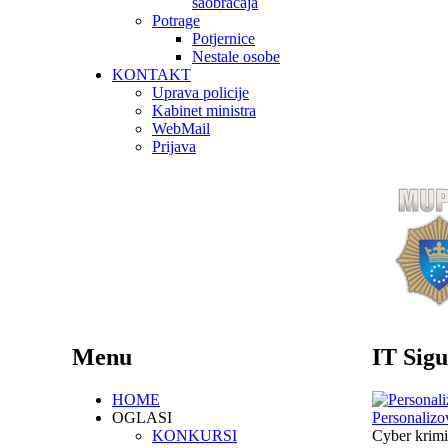
saobraćaja
Potrage
Potjernice
Nestale osobe
KONTAKT
Uprava policije
Kabinet ministra
WebMail
Prijava
Menu
IT Sigu
HOME
OGLASI
Personalizo
KONKURSI
Cyber krimi