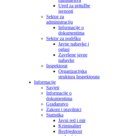
ministarstva
Ured za pritužbe
javnosti
Sektor za
administraciju
Informacije o
dokumentima
Sektor za podršku
Javne nabavke i
oglasi
Završene javne
nabavke
Inspektorat
Organizacijska
struktura Inspektorata
Informacije
Savjeti
Informacije o
dokumentima
Građanstvo
Zakoni i pravilnici
Statistika
Javni red i mir
Kriminalitet
Bezbjednost