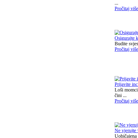
...
Pročitaj viš
Osigurajte 
Budite svjes
Pročitaj viš
Prijavite in
Loši momci 
čini ...
Pročitaj viš
Ne vjerujte
Uobičajena 