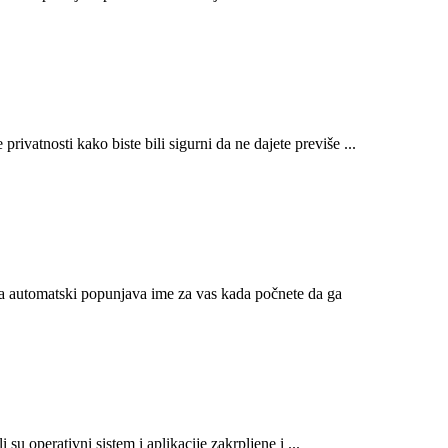
privatnosti kako biste bili sigurni da ne dajete previše ...
ja automatski popunjava ime za vas kada počnete da ga
 su operativni sistem i aplikacije zakrpljene i ...