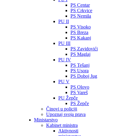
PS Centar
PS Crkvice
PS Nemila
PU II
PS Visoko
PS Breza
PS Kakanj
PU III
PS Zavidovići
PS Maglaj
PU IV
PS Tešanj
PS Usora
PS Doboj Jug
PU V
PS Olovo
PS Vareš
PU Žepče
PS Žepče
Činovi u policiji
Upoznaj svoja prava
Ministarstvo
Kabinet ministra
Aktivnosti