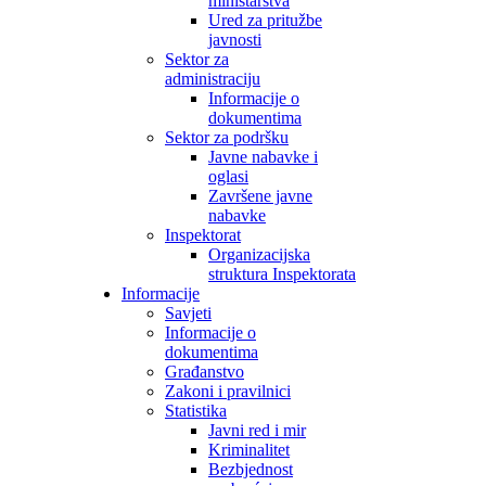
ministarstva
Ured za pritužbe
javnosti
Sektor za
administraciju
Informacije o
dokumentima
Sektor za podršku
Javne nabavke i
oglasi
Završene javne
nabavke
Inspektorat
Organizacijska
struktura Inspektorata
Informacije
Savjeti
Informacije o
dokumentima
Građanstvo
Zakoni i pravilnici
Statistika
Javni red i mir
Kriminalitet
Bezbjednost