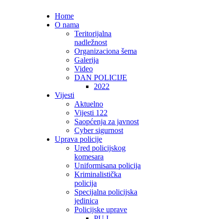
Home
O nama
Teritorijalna
nadležnost
Organizaciona šema
Galerija
Video
DAN POLICIJE
2022
Vijesti
Aktuelno
Vijesti 122
Saopćenja za javnost
Cyber sigurnost
Uprava policije
Ured policijskog
komesara
Uniformisana policija
Kriminalistička
policija
Specijalna policijska
jedinica
Policijske uprave
PU I