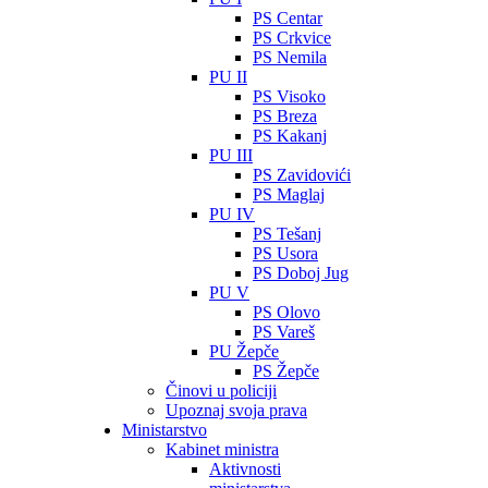
PS Centar
PS Crkvice
PS Nemila
PU II
PS Visoko
PS Breza
PS Kakanj
PU III
PS Zavidovići
PS Maglaj
PU IV
PS Tešanj
PS Usora
PS Doboj Jug
PU V
PS Olovo
PS Vareš
PU Žepče
PS Žepče
Činovi u policiji
Upoznaj svoja prava
Ministarstvo
Kabinet ministra
Aktivnosti