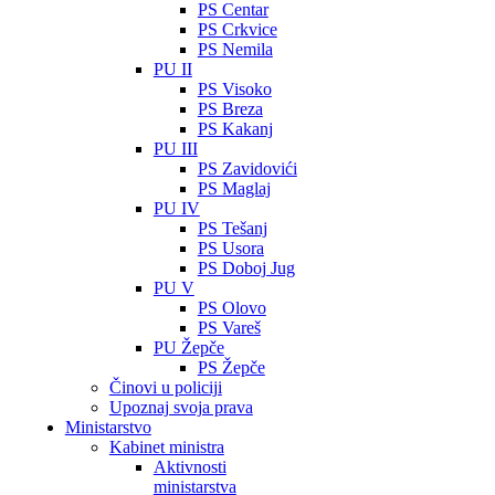
PS Centar
PS Crkvice
PS Nemila
PU II
PS Visoko
PS Breza
PS Kakanj
PU III
PS Zavidovići
PS Maglaj
PU IV
PS Tešanj
PS Usora
PS Doboj Jug
PU V
PS Olovo
PS Vareš
PU Žepče
PS Žepče
Činovi u policiji
Upoznaj svoja prava
Ministarstvo
Kabinet ministra
Aktivnosti
ministarstva