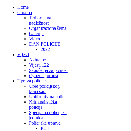
Home
O nama
Teritorijalna
nadležnost
Organizaciona šema
Galerija
Video
DAN POLICIJE
2022
Vijesti
Aktuelno
Vijesti 122
Saopćenja za javnost
Cyber sigurnost
Uprava policije
Ured policijskog
komesara
Uniformisana policija
Kriminalistička
policija
Specijalna policijska
jedinica
Policijske uprave
PU I