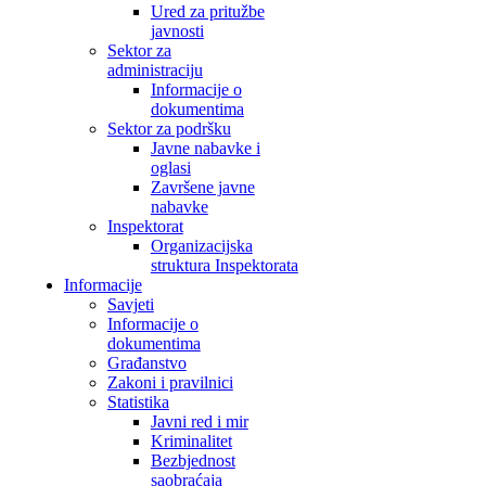
Ured za pritužbe
javnosti
Sektor za
administraciju
Informacije o
dokumentima
Sektor za podršku
Javne nabavke i
oglasi
Završene javne
nabavke
Inspektorat
Organizacijska
struktura Inspektorata
Informacije
Savjeti
Informacije o
dokumentima
Građanstvo
Zakoni i pravilnici
Statistika
Javni red i mir
Kriminalitet
Bezbjednost
saobraćaja