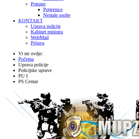
Potrage
Potjernice
Nestale osobe
KONTAKT
Uprava policije
Kabinet ministra
WebMail
Prijava
Vi ste ovdje:
Početna
Uprava policije
Policijske uprave
PU I
PS Centar