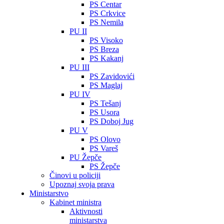
PS Centar
PS Crkvice
PS Nemila
PU II
PS Visoko
PS Breza
PS Kakanj
PU III
PS Zavidovići
PS Maglaj
PU IV
PS Tešanj
PS Usora
PS Doboj Jug
PU V
PS Olovo
PS Vareš
PU Žepče
PS Žepče
Činovi u policiji
Upoznaj svoja prava
Ministarstvo
Kabinet ministra
Aktivnosti
ministarstva