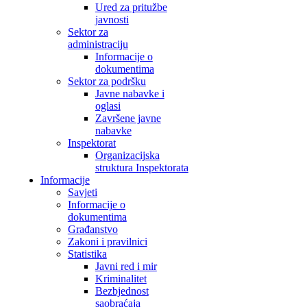
Ured za pritužbe
javnosti
Sektor za
administraciju
Informacije o
dokumentima
Sektor za podršku
Javne nabavke i
oglasi
Završene javne
nabavke
Inspektorat
Organizacijska
struktura Inspektorata
Informacije
Savjeti
Informacije o
dokumentima
Građanstvo
Zakoni i pravilnici
Statistika
Javni red i mir
Kriminalitet
Bezbjednost
saobraćaja