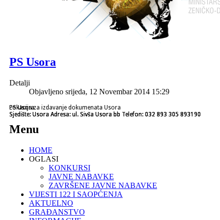
PS Usora
Detalji
Objavljeno srijeda, 12 Novembar 2014 15:29
PS Usora
PS Usora
Lokacija za izdavanje dokumenata Usora
Sjedište: Usora Adresa: ul. Sivša Usora bb Telefon: 032 893 305 893190
Sjedište: Usora Adresa: ul. Sivša Usora bb Telefon: 032 893 305 893190
Sjedište: Usora Adresa: ul. Sivša Usora bb Telefon: 032 893 305 893190
Menu
HOME
OGLASI
KONKURSI
JAVNE NABAVKE
ZAVRŠENE JAVNE NABAVKE
VIJESTI 122 I SAOPĆENJA
AKTUELNO
GRAĐANSTVO