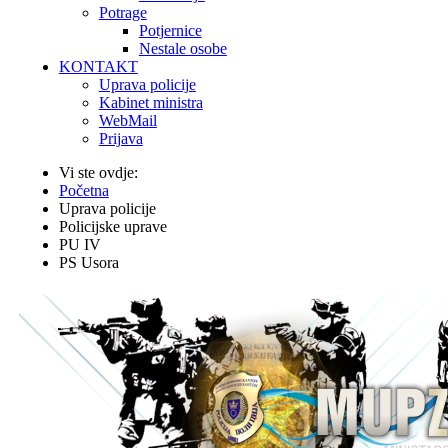
Potrage
Potjernice
Nestale osobe
KONTAKT
Uprava policije
Kabinet ministra
WebMail
Prijava
Vi ste ovdje:
Početna
Uprava policije
Policijske uprave
PU IV
PS Usora