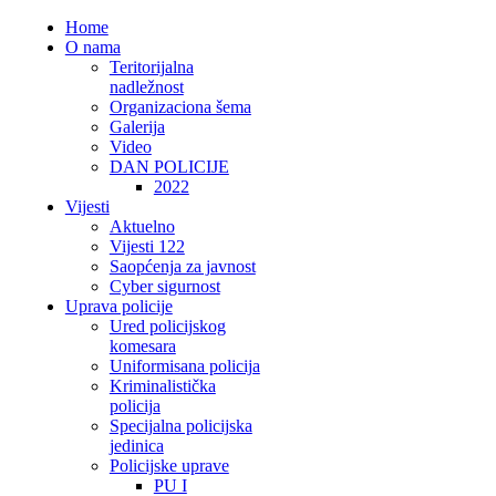
Home
O nama
Teritorijalna
nadležnost
Organizaciona šema
Galerija
Video
DAN POLICIJE
2022
Vijesti
Aktuelno
Vijesti 122
Saopćenja za javnost
Cyber sigurnost
Uprava policije
Ured policijskog
komesara
Uniformisana policija
Kriminalistička
policija
Specijalna policijska
jedinica
Policijske uprave
PU I