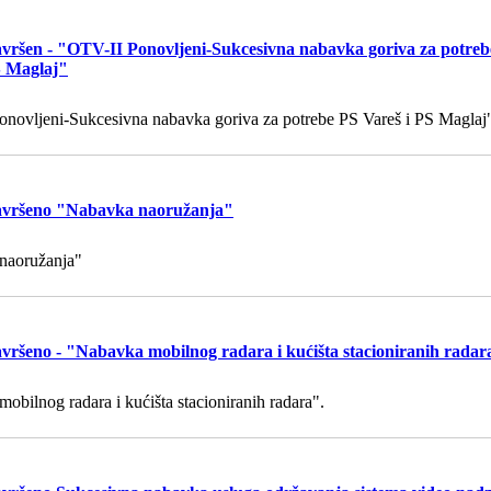
vršen - "OTV-II Ponovljeni-Sukcesivna nabavka goriva za potreb
S Maglaj"
novljeni-Sukcesivna nabavka goriva za potrebe PS Vareš i PS Maglaj
vršeno "Nabavka naoružanja"
naoružanja"
vršeno - "Nabavka mobilnog radara i kućišta stacioniranih radar
obilnog radara i kućišta stacioniranih radara".