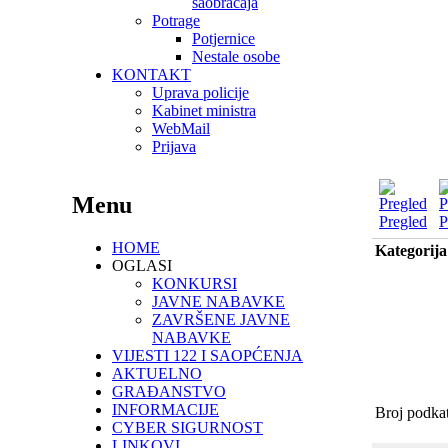
saobraćaja
Potrage
Potjernice
Nestale osobe
KONTAKT
Uprava policije
Kabinet ministra
WebMail
Prijava
Menu
Pregled
P
HOME
Kategorija
OGLASI
KONKURSI
JAVNE NABAVKE
ZAVRŠENE JAVNE
NABAVKE
VIJESTI 122 I SAOPĆENJA
AKTUELNO
GRAĐANSTVO
INFORMACIJE
Broj podkat
CYBER SIGURNOST
LINKOVI