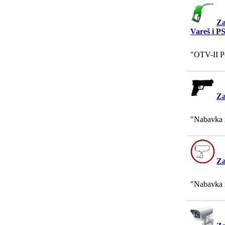
Za
Vareš i P
"OTV-II Po
Za
"Nabavka 
Za
"Nabavka m