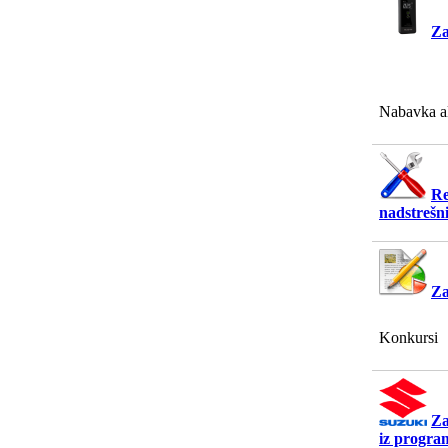
Za
Nabavka a
Re
nadstrešn
Za
Konkursi
Za
iz progra