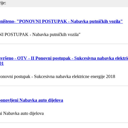
ije:
ništeno- "PONOVNI POSTUPAK - Nabavka putničkih vozila"
 POSTUPAK - Nabavka putničkih vozila"
vršeno - OTV - II Ponovni postupak - Sukcesivna nabavka elektri
01
onovni postupak - Sukcesivna nabavka elektricne energije 2018
ponovljeni Nabavka auto dijelova
ni Nabavka auto dijelova