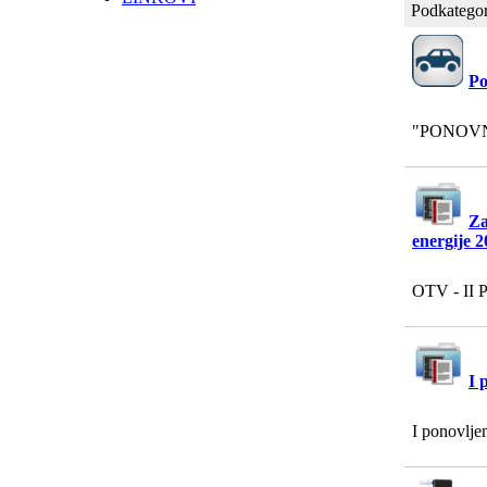
Podkategor
Po
"PONOVNI
Za
energije 2
OTV - II P
I 
I ponovlje