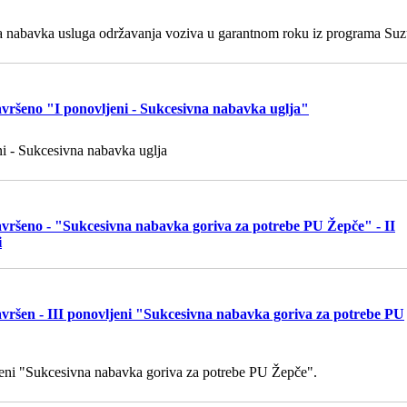
 nabavka usluga održavanja voziva u garantnom roku iz programa Suzu
vršeno "I ponovljeni - Sukcesivna nabavka uglja"
ni - Sukcesivna nabavka uglja
vršeno - "Sukcesivna nabavka goriva za potrebe PU Žepče" - II
i
vršen - III ponovljeni "Sukcesivna nabavka goriva za potrebe PU
jeni "Sukcesivna nabavka goriva za potrebe PU Žepče".