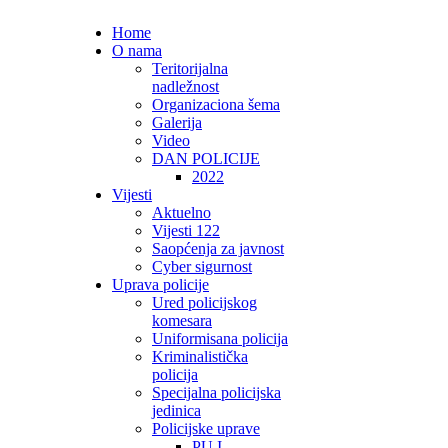
Home
O nama
Teritorijalna
nadležnost
Organizaciona šema
Galerija
Video
DAN POLICIJE
2022
Vijesti
Aktuelno
Vijesti 122
Saopćenja za javnost
Cyber sigurnost
Uprava policije
Ured policijskog
komesara
Uniformisana policija
Kriminalistička
policija
Specijalna policijska
jedinica
Policijske uprave
PU I