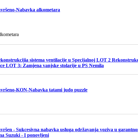
vršeno-Nabavka alkometara
lkometara
konstrukcijia sistema ventilacije u Specijalnoj LOT 2 Rekonstrukc
ice LOT 3: Zamjena vanjske stolarije u PS Nemila
vršeno-KON-Nabavka tatami judo puzzle
vršen - Sukcesivna nabavka usluga održavanja voziva u garantn
ma Suzuki - I ponovljeni