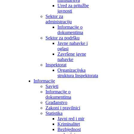
ministarstva
Ured za pritužbe
javnosti
Sektor za
administraciju
Informacije o
dokumentima
Sektor za podršku
Javne nabavke i
oglasi
Završene javne
nabavke
Inspektorat
Organizacijska
struktura Inspektorata
Informacije
Savjeti
Informacije o
dokumentima
Građanstvo
Zakoni i pravilnici
Statistika
Javni red i mir
Kriminalitet
Bezbjednost