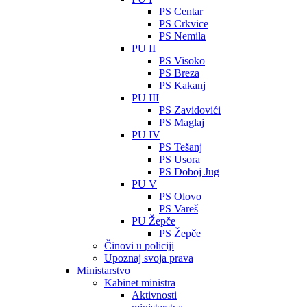
PS Centar
PS Crkvice
PS Nemila
PU II
PS Visoko
PS Breza
PS Kakanj
PU III
PS Zavidovići
PS Maglaj
PU IV
PS Tešanj
PS Usora
PS Doboj Jug
PU V
PS Olovo
PS Vareš
PU Žepče
PS Žepče
Činovi u policiji
Upoznaj svoja prava
Ministarstvo
Kabinet ministra
Aktivnosti