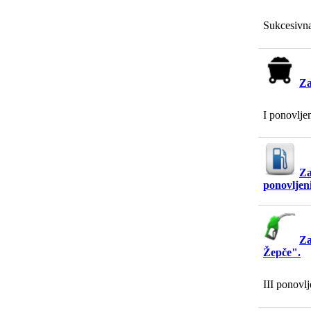
Sukcesivna
Za
I ponovlje
Za
ponovljen
Za
Žepče".
III ponovl