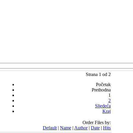
Strana 1 od 2
Početak
Prethodna
1
2
Sljedeća
Kraj
Order Files by:
Default
|
Name
|
Author
|
Date
|
Hits