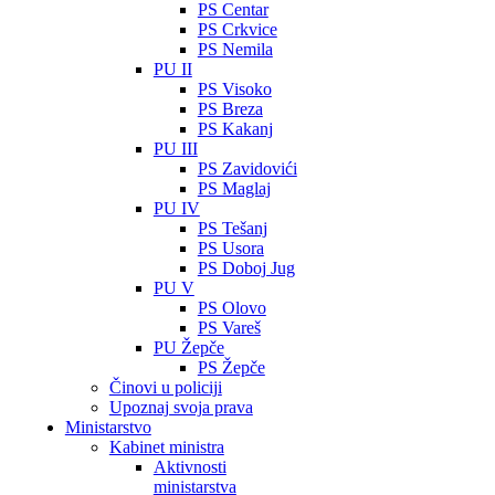
PS Centar
PS Crkvice
PS Nemila
PU II
PS Visoko
PS Breza
PS Kakanj
PU III
PS Zavidovići
PS Maglaj
PU IV
PS Tešanj
PS Usora
PS Doboj Jug
PU V
PS Olovo
PS Vareš
PU Žepče
PS Žepče
Činovi u policiji
Upoznaj svoja prava
Ministarstvo
Kabinet ministra
Aktivnosti
ministarstva