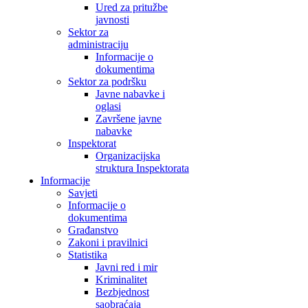
Ured za pritužbe
javnosti
Sektor za
administraciju
Informacije o
dokumentima
Sektor za podršku
Javne nabavke i
oglasi
Završene javne
nabavke
Inspektorat
Organizacijska
struktura Inspektorata
Informacije
Savjeti
Informacije o
dokumentima
Građanstvo
Zakoni i pravilnici
Statistika
Javni red i mir
Kriminalitet
Bezbjednost
saobraćaja