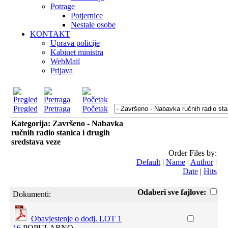
Potrage
Potjernice
Nestale osobe
KONTAKT
Uprava policije
Kabinet ministra
WebMail
Prijava
Pregled
Pretraga
Početak
Kategorija: Završeno - Nabavka
ručnih radio stanica i drugih
sredstava veze
Order Files by:
Default
|
Name
|
Author
|
Date
|
Hits
Odaberi sve fajlove:
Dokumenti:
Obavjestenje o dodj. LOT 1
16
POPULARNO