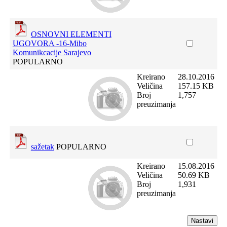
OSNOVNI ELEMENTI
UGOVORA -16-Mibo
Komunikcacije Sarajevo
POPULARNO
Kreirano
28.10.2016
Veličina
157.15 KB
Broj
1,757
preuzimanja
sažetak
POPULARNO
Kreirano
15.08.2016
Veličina
50.69 KB
Broj
1,931
preuzimanja