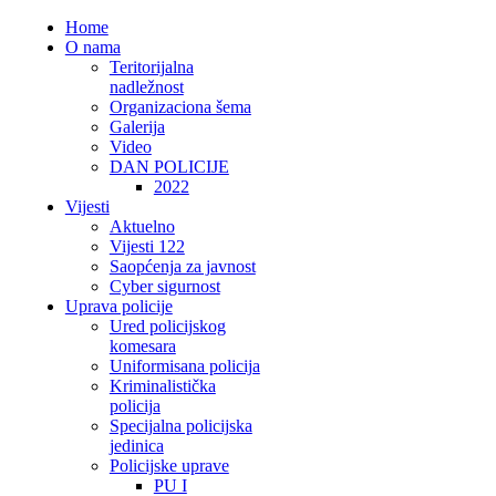
Home
O nama
Teritorijalna
nadležnost
Organizaciona šema
Galerija
Video
DAN POLICIJE
2022
Vijesti
Aktuelno
Vijesti 122
Saopćenja za javnost
Cyber sigurnost
Uprava policije
Ured policijskog
komesara
Uniformisana policija
Kriminalistička
policija
Specijalna policijska
jedinica
Policijske uprave
PU I