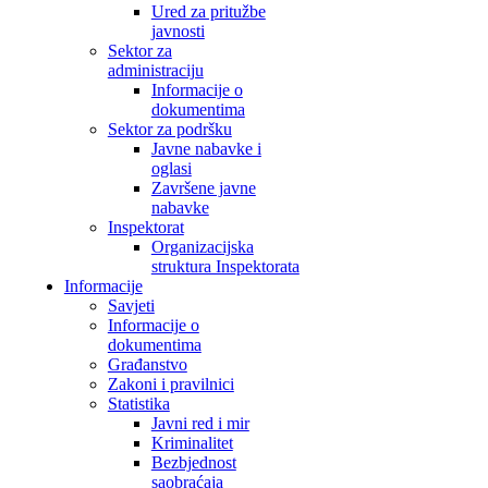
Ured za pritužbe
javnosti
Sektor za
administraciju
Informacije o
dokumentima
Sektor za podršku
Javne nabavke i
oglasi
Završene javne
nabavke
Inspektorat
Organizacijska
struktura Inspektorata
Informacije
Savjeti
Informacije o
dokumentima
Građanstvo
Zakoni i pravilnici
Statistika
Javni red i mir
Kriminalitet
Bezbjednost
saobraćaja