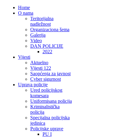
Home
O nama
Teritorijalna
nadležnost
Organizaciona šema
Galerija
Video
DAN POLICIJE
2022
Vijesti
Aktuelno
Vijesti 122
Saopćenja za javnost
Cyber sigurnost
Uprava policije
Ured policijskog
komesara
Uniformisana policija
Kriminalistička
policija
Specijalna policijska
jedinica
Policijske uprave
PU I