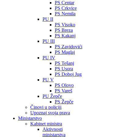
PS Centar
PS Crkvice
PS Nemila
PU II
PS Visoko
PS Breza
PS Kakanj
PU III
PS Zavidovići
PS Maglaj
PU IV
PS Tešanj
PS Usora
PS Doboj Jug
PU V
PS Olovo
PS Vareš
PU Žepče
PS Žepče
Činovi u policiji
Upoznaj svoja prava
Ministarstvo
Kabinet ministra
Aktivnosti
ministarstva