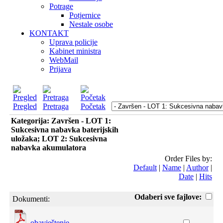
Potrage
Potjernice
Nestale osobe
KONTAKT
Uprava policije
Kabinet ministra
WebMail
Prijava
Pregled
Pretraga
Početak
Kategorija: Završen - LOT 1:
Sukcesivna nabavka baterijskih
uložaka; LOT 2: Sukcesivna
nabavka akumulatora
Order Files by:
Default
|
Name
|
Author
|
Date
|
Hits
Odaberi sve fajlove:
Dokumenti:
obavještenje