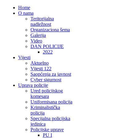
Home
O nama
Teritorijalna
nadležnost
Organizaciona šema
Galerija
Video
DAN POLICIJE
2022
Vijesti
Aktuelno
Vijesti 122
Saopćenja za javnost
Cyber sigurnost
Uprava policije
Ured policijskog
komesara
Uniformisana policija
Kriminalistička
policija
Specijalna policijska
jedinica
Policijske uprave
PU I