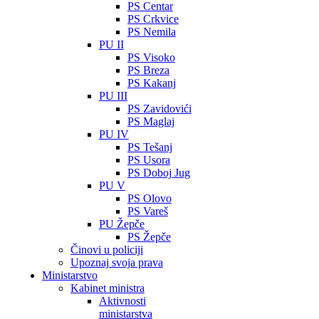
PS Centar
PS Crkvice
PS Nemila
PU II
PS Visoko
PS Breza
PS Kakanj
PU III
PS Zavidovići
PS Maglaj
PU IV
PS Tešanj
PS Usora
PS Doboj Jug
PU V
PS Olovo
PS Vareš
PU Žepče
PS Žepče
Činovi u policiji
Upoznaj svoja prava
Ministarstvo
Kabinet ministra
Aktivnosti
ministarstva