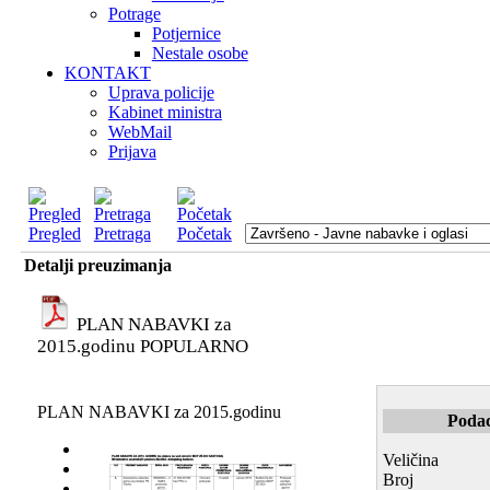
Potrage
Potjernice
Nestale osobe
KONTAKT
Uprava policije
Kabinet ministra
WebMail
Prijava
Pregled
Pretraga
Početak
Detalji preuzimanja
PLAN NABAVKI za
2015.godinu
POPULARNO
PLAN NABAVKI za 2015.godinu
Podac
Veličina
Broj