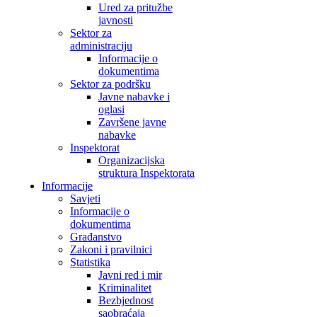
Ured za pritužbe
javnosti
Sektor za
administraciju
Informacije o
dokumentima
Sektor za podršku
Javne nabavke i
oglasi
Završene javne
nabavke
Inspektorat
Organizacijska
struktura Inspektorata
Informacije
Savjeti
Informacije o
dokumentima
Građanstvo
Zakoni i pravilnici
Statistika
Javni red i mir
Kriminalitet
Bezbjednost
saobraćaja