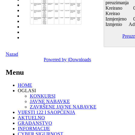
preuzimanja
Kreirano
Kreirao
Izmjenjeno
Izmjenio
Adm
Preuz
Nazad
Powered by jDownloads
Menu
HOME
OGLASI
KONKURSI
JAVNE NABAVKE
ZAVRŠENE JAVNE NABAVKE
VIJESTI 122 I SAOPĆENJA
AKTUELNO
GRAĐANSTVO
INFORMACIJE
CYBER SIGURNOST