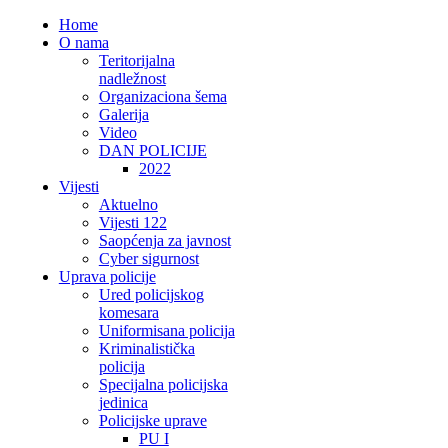
Home
O nama
Teritorijalna
nadležnost
Organizaciona šema
Galerija
Video
DAN POLICIJE
2022
Vijesti
Aktuelno
Vijesti 122
Saopćenja za javnost
Cyber sigurnost
Uprava policije
Ured policijskog
komesara
Uniformisana policija
Kriminalistička
policija
Specijalna policijska
jedinica
Policijske uprave
PU I