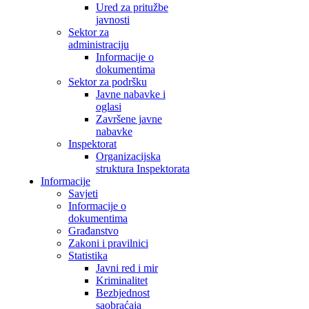
Ured za pritužbe
javnosti
Sektor za
administraciju
Informacije o
dokumentima
Sektor za podršku
Javne nabavke i
oglasi
Završene javne
nabavke
Inspektorat
Organizacijska
struktura Inspektorata
Informacije
Savjeti
Informacije o
dokumentima
Građanstvo
Zakoni i pravilnici
Statistika
Javni red i mir
Kriminalitet
Bezbjednost
saobraćaja