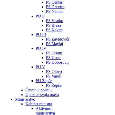
PS Centar
PS Crkvice
PS Nemila
PU II
PS Visoko
PS Breza
PS Kakanj
PU III
PS Zavidovići
PS Maglaj
PU IV
PS Tešanj
PS Usora
PS Doboj Jug
PU V
PS Olovo
PS Vareš
PU Žepče
PS Žepče
Činovi u policiji
Upoznaj svoja prava
Ministarstvo
Kabinet ministra
Aktivnosti
ministarstva