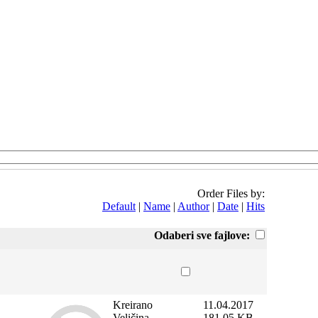
Order Files by:
Default
|
Name
|
Author
|
Date
|
Hits
Odaberi sve fajlove:
Kreirano
11.04.2017
Veličina
181.05 KB