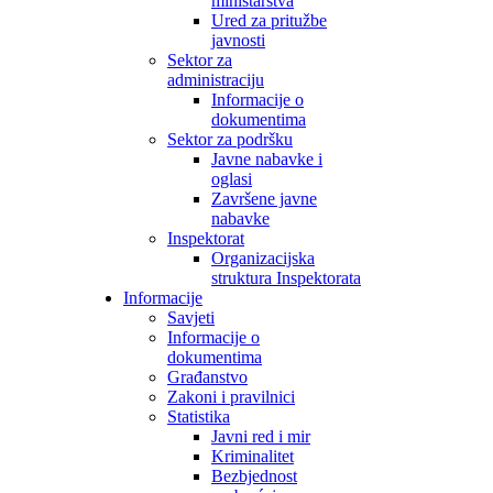
ministarstva
Ured za pritužbe
javnosti
Sektor za
administraciju
Informacije o
dokumentima
Sektor za podršku
Javne nabavke i
oglasi
Završene javne
nabavke
Inspektorat
Organizacijska
struktura Inspektorata
Informacije
Savjeti
Informacije o
dokumentima
Građanstvo
Zakoni i pravilnici
Statistika
Javni red i mir
Kriminalitet
Bezbjednost