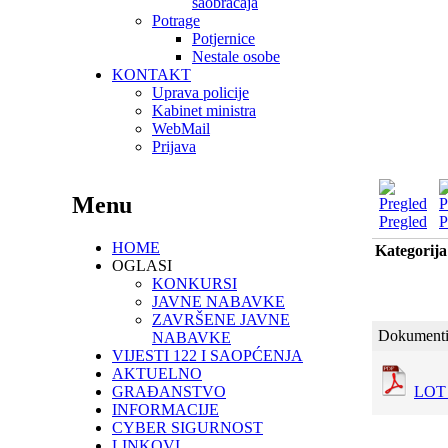
saobraćaja
Potrage
Potjernice
Nestale osobe
KONTAKT
Uprava policije
Kabinet ministra
WebMail
Prijava
Menu
Pregled
P
HOME
Kategorij
OGLASI
KONKURSI
JAVNE NABAVKE
ZAVRŠENE JAVNE
Dokumenti
NABAVKE
VIJESTI 122 I SAOPĆENJA
AKTUELNO
GRAĐANSTVO
LOT 
INFORMACIJE
CYBER SIGURNOST
LINKOVI