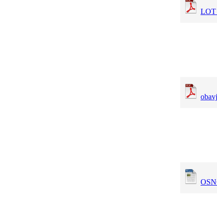
LOT 2
obavj
OSN