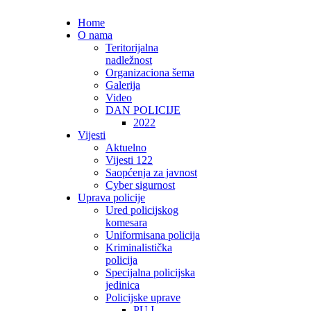
Home
O nama
Teritorijalna
nadležnost
Organizaciona šema
Galerija
Video
DAN POLICIJE
2022
Vijesti
Aktuelno
Vijesti 122
Saopćenja za javnost
Cyber sigurnost
Uprava policije
Ured policijskog
komesara
Uniformisana policija
Kriminalistička
policija
Specijalna policijska
jedinica
Policijske uprave
PU I