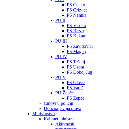
PS Centar
PS Crkvice
PS Nemila
PU II
PS Visoko
PS Breza
PS Kakanj
PU III
PS Zavidovići
PS Maglaj
PU IV
PS Tešanj
PS Usora
PS Doboj Jug
PU V
PS Olovo
PS Vareš
PU Žepče
PS Žepče
Činovi u policiji
Upoznaj svoja prava
Ministarstvo
Kabinet ministra
Aktivnosti