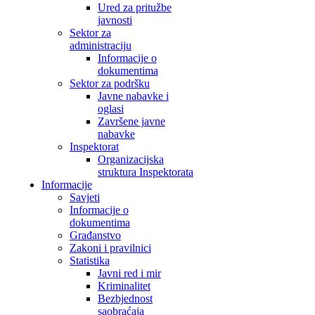
Ured za pritužbe
javnosti
Sektor za
administraciju
Informacije o
dokumentima
Sektor za podršku
Javne nabavke i
oglasi
Završene javne
nabavke
Inspektorat
Organizacijska
struktura Inspektorata
Informacije
Savjeti
Informacije o
dokumentima
Građanstvo
Zakoni i pravilnici
Statistika
Javni red i mir
Kriminalitet
Bezbjednost
saobraćaja