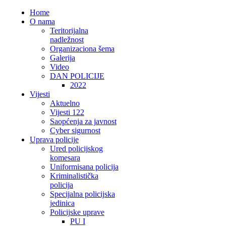
Home
O nama
Teritorijalna
nadležnost
Organizaciona šema
Galerija
Video
DAN POLICIJE
2022
Vijesti
Aktuelno
Vijesti 122
Saopćenja za javnost
Cyber sigurnost
Uprava policije
Ured policijskog
komesara
Uniformisana policija
Kriminalistička
policija
Specijalna policijska
jedinica
Policijske uprave
PU I