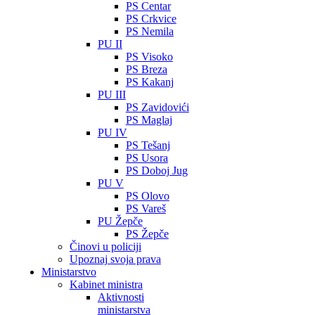
PS Centar
PS Crkvice
PS Nemila
PU II
PS Visoko
PS Breza
PS Kakanj
PU III
PS Zavidovići
PS Maglaj
PU IV
PS Tešanj
PS Usora
PS Doboj Jug
PU V
PS Olovo
PS Vareš
PU Žepče
PS Žepče
Činovi u policiji
Upoznaj svoja prava
Ministarstvo
Kabinet ministra
Aktivnosti
ministarstva