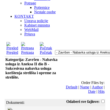
Potrage
Potjernice
Nestale osobe
KONTAKT
Uprava policije
Kabinet ministra
WebMail
Prijava
Pregled
Pretraga
Početak
Kategorija: Završen - Nabavka
usluga iz Aneksa II dio B -
Sukcesivna nabavka usluga
korištenja strelišta i opreme za
strelište.
Order Files by:
Default
|
Name
|
Author
|
Date
|
Hits
Odaberi sve fajlove:
Dokumenti: