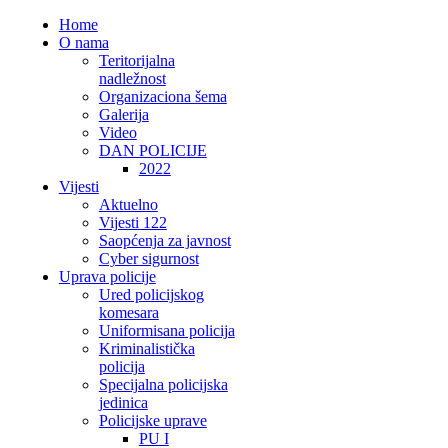
Home
O nama
Teritorijalna
nadležnost
Organizaciona šema
Galerija
Video
DAN POLICIJE
2022
Vijesti
Aktuelno
Vijesti 122
Saopćenja za javnost
Cyber sigurnost
Uprava policije
Ured policijskog
komesara
Uniformisana policija
Kriminalistička
policija
Specijalna policijska
jedinica
Policijske uprave
PU I