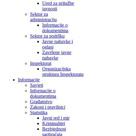
Ured za pritužbe
javnosti
Sektor za
administraciju
Informacije o
dokumentima
Sektor za podršku
Javne nabavke i
oglasi
Završene javne
nabavke
Inspektorat
Organizacijska
struktura Inspektorata
Informacije
Savjeti
Informacije o
dokumentima
Građanstvo
Zakoni i pravilnici
Statistika
Javni red i mir
Kriminalitet
Bezbjednost
saobraćaja