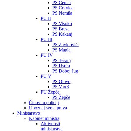
PS Centar
PS Crkvice
PS Nemila
PU II
PS Visoko
PS Breza
PS Kakanj
PU III
PS Zavidovići
PS Maglaj
PU IV
PS Tešanj
PS Usora
PS Doboj Jug
PU V
PS Olovo
PS Vareš
PU Žepče
PS Žepče
Činovi u policiji
Upoznaj svoja prava
Ministarstvo
Kabinet ministra
Aktivnosti
ministarstva