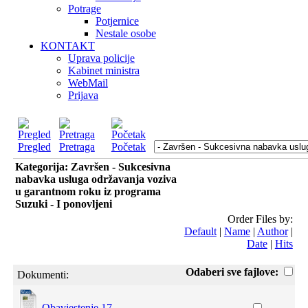
Potrage
Potjernice
Nestale osobe
KONTAKT
Uprava policije
Kabinet ministra
WebMail
Prijava
Pregled
Pretraga
Početak
Kategorija: Završen - Sukcesivna
nabavka usluga održavanja voziva
u garantnom roku iz programa
Suzuki - I ponovljeni
Order Files by:
Default
|
Name
|
Author
|
Date
|
Hits
Odaberi sve fajlove:
Dokumenti:
Obavjestenje 17