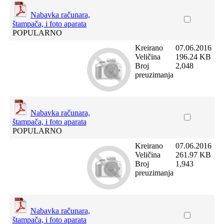
Nabavka računara,
štampača, i foto aparata
POPULARNO
Kreirano
07.06.2016
Veličina
196.24 KB
Broj
2,048
preuzimanja
Nabavka računara,
štampača, i foto aparata
POPULARNO
Kreirano
07.06.2016
Veličina
261.97 KB
Broj
1,943
preuzimanja
Nabavka računara,
štampača, i foto aparata