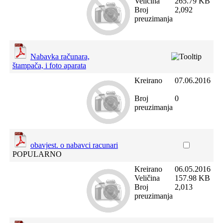
Veličina
265.79 KB
Broj
2,092
preuzimanja
Nabavka računara,
štampača, i foto aparata
Kreirano
07.06.2016
Broj
0
preuzimanja
obavjest. o nabavci racunari
POPULARNO
Kreirano
06.05.2016
Veličina
157.98 KB
Broj
2,013
preuzimanja