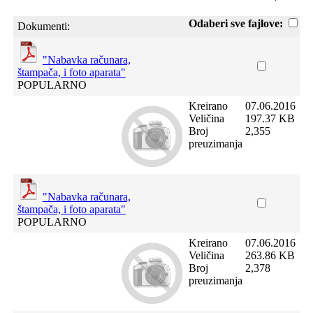
Odaberi sve fajlove:
Dokumenti:
"Nabavka računara,
štampača, i foto aparata"
POPULARNO
Kreirano
07.06.2016
Veličina
197.37 KB
Broj
2,355
preuzimanja
"Nabavka računara,
štampača, i foto aparata"
POPULARNO
Kreirano
07.06.2016
Veličina
263.86 KB
Broj
2,378
preuzimanja