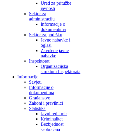
Ured za pritužbe
javnosti
Sektor za
administraciju
Informacije o
dokumentima
Sektor za podršku
Javne nabavke i
oglasi
Završene javne
nabavke
Inspektorat
Organizacijska
struktura Inspektorata
Informacije
Savjeti
Informacije o
dokumentima
Građanstvo
Zakoni i pravilnici
Statistika
Javni red i mir
Kriminalitet
Bezbjednost
saobraćaja