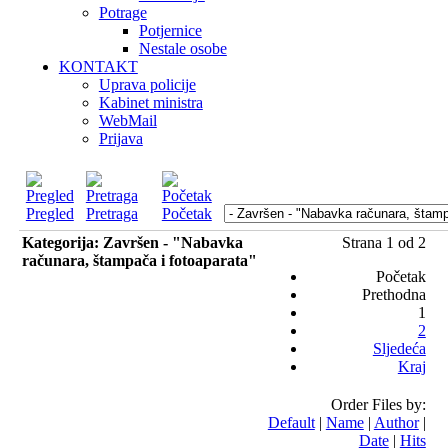
Potrage
Potjernice
Nestale osobe
KONTAKT
Uprava policije
Kabinet ministra
WebMail
Prijava
Pregled
Pretraga
Početak
Kategorija: Završen - "Nabavka
Strana 1 od 2
računara, štampača i fotoaparata"
Početak
Prethodna
1
2
Sljedeća
Kraj
Order Files by:
Default
|
Name
|
Author
|
Date
|
Hits