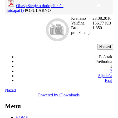
Obavještenje o dodojeli rač i
fotoapa(1)
POPULARNO
Kreirano
23.08.2016
Veličina
156.77 KB
Broj
1,850
preuzimanja
Početak
Prethodna
1
2
Sljedeća
Kraj
Nazad
Powered by jDownloads
Menu
HOME