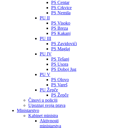
PS Centar
PS Crkvice
PS Nemila
PU II
PS Visoko
PS Breza
PS Kakanj
PU III
PS Zavidovići
PS Maglaj
PU IV
PS Tešanj
PS Usora
PS Doboj Jug
PU V
PS Olovo
PS Vareš
PU Žepče
PS Žepče
Činovi u policiji
Upoznaj svoja prava
Ministarstvo
Kabinet ministra
Aktivnosti
ministarstva