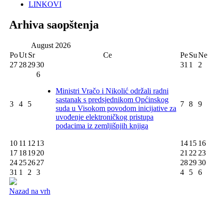
LINKOVI
Arhiva saopštenja
August
2026
Po
Ut
Sr
Ce
Pe
Su
Ne
27
28
29
30
31
1
2
6
Ministri Vračo i Nikolić održali radni
sastanak s predsjednikom Općinskog
3
4
5
7
8
9
suda u Visokom povodom inicijative za
uvođenje elektroničkog pristupa
podacima iz zemljišnjih knjiga
10
11
12
13
14
15
16
17
18
19
20
21
22
23
24
25
26
27
28
29
30
31
1
2
3
4
5
6
Nazad na vrh