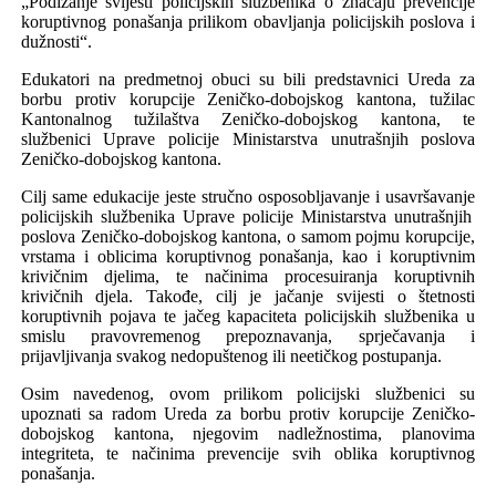
„Podizanje svijesti policijskih službenika o značaju prevencije
koruptivnog ponašanja prilikom obavljanja policijskih poslova i
dužnosti“
.
Edukatori na predmetn
oj obuci su bili
predstavnici Ureda za
borbu protiv korupcije
Zeničko-dobojskog kantona, tužilac
Kantonalnog tužilaštva Zeničko-dobojskog kantona, te
službenici Uprave policije
Ministarstva unutrašnjih poslova
Zeničko-dobojskog kantona.
Cilj
same
edukacije jeste stručno osposobljavanje i usavršavanje
policijskih službenika Uprave policije Ministarstva unutrašnjih
poslova Zeničko-dobojskog kantona, o samom pojmu korupcije,
vrstama i oblicima koruptivnog ponašanja, kao i koruptivnim
krivičnim djelima, te načinima procesuiranja koruptivnih
krivičnih djela. Takođe, cilj je
jačanje svijesti o štetnosti
koruptivnih pojava te jačeg kapaciteta policijskih službenika u
smislu pravovremenog prepoznavanja, sprječavanja i
prijavljivanja svakog nedopuštenog ili neetičkog postupanja.
Osim navedenog, ovom prilikom policijski službenici su
upoznati sa radom Ureda za borbu protiv korupcije Zeničko-
dobojskog kantona, njegovim nadležnostima, planovima
integriteta, te načinima prevencije svih oblika koruptivnog
ponašanja.