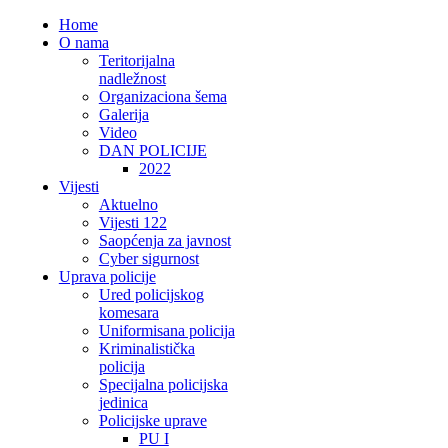
Home
O nama
Teritorijalna
nadležnost
Organizaciona šema
Galerija
Video
DAN POLICIJE
2022
Vijesti
Aktuelno
Vijesti 122
Saopćenja za javnost
Cyber sigurnost
Uprava policije
Ured policijskog
komesara
Uniformisana policija
Kriminalistička
policija
Specijalna policijska
jedinica
Policijske uprave
PU I