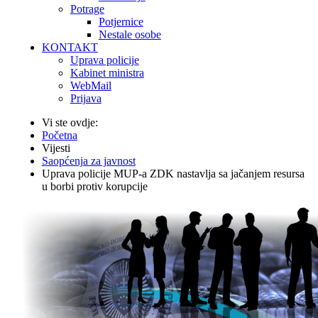
Potrage
Potjernice
Nestale osobe
KONTAKT
Uprava policije
Kabinet ministra
WebMail
Prijava
Vi ste ovdje:
Početna
Vijesti
Saopćenja za javnost
Uprava policije MUP-a ZDK nastavlja sa jačanjem resursa
u borbi protiv korupcije