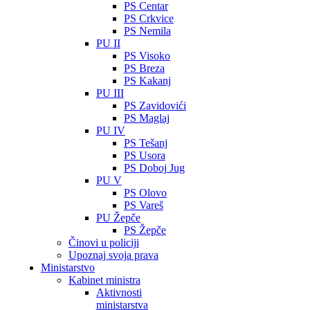
PS Centar
PS Crkvice
PS Nemila
PU II
PS Visoko
PS Breza
PS Kakanj
PU III
PS Zavidovići
PS Maglaj
PU IV
PS Tešanj
PS Usora
PS Doboj Jug
PU V
PS Olovo
PS Vareš
PU Žepče
PS Žepče
Činovi u policiji
Upoznaj svoja prava
Ministarstvo
Kabinet ministra
Aktivnosti
ministarstva