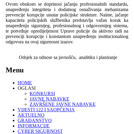
Ovom obukom se doprinosi jačanju profesionalnih standarda,
unapređenju integriteta i dodatnog osnaživanja mehanizama
prevencije korupcije unutar policijske strukture. Naime, jačanje
kapaciteta policijskih službenika predstavlja važan korak ka
unapređenju sigurnijeg, profesionalnog i odgovornijeg sistema,
te potvrđuje opredijeljenost Uprave policije da aktivno radi na
prevenciji korupcije i konstantom unapređenju institucionalnog
odgovora na ovaj sigurnosni izazov.
Odsjek za odnose sa javnošću,
analitiku i planiranje
Menu
HOME
OGLASI
KONKURSI
JAVNE NABAVKE
ZAVRŠENE JAVNE NABAVKE
VIJESTI 122 I SAOPĆENJA
AKTUELNO
GRAĐANSTVO
INFORMACIJE
CYBER SIGURNOST