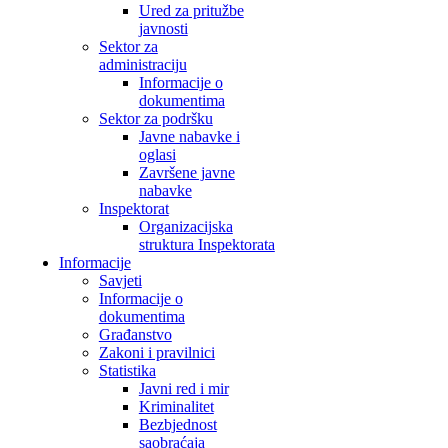
Ured za pritužbe
javnosti
Sektor za
administraciju
Informacije o
dokumentima
Sektor za podršku
Javne nabavke i
oglasi
Završene javne
nabavke
Inspektorat
Organizacijska
struktura Inspektorata
Informacije
Savjeti
Informacije o
dokumentima
Građanstvo
Zakoni i pravilnici
Statistika
Javni red i mir
Kriminalitet
Bezbjednost
saobraćaja