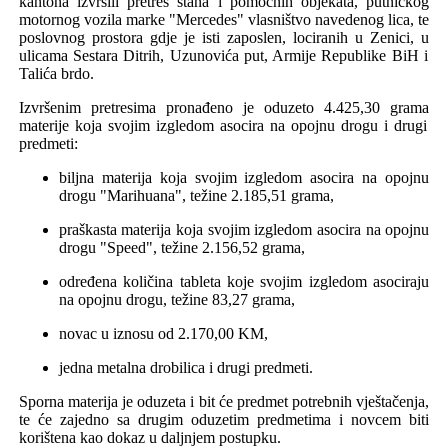
kantona
izvrš
ili pretres stana i pomoćnih objekata, putničkog
motornog vozila marke "Mercedes" vlasništvo navedenog lica, te
poslovnog prostora gdje je isti zaposlen, lociranih u Zenici, u
ulicama Sestara Ditrih, Uzunovića put,
Armije Republike BiH i
Talića brdo.
I
zvršenim pretres
ima
prona
đeno je oduzeto 4.425,30
grama
materije koja svojim izgledom asocira na opojnu drogu i drugi
predmeti:
biljn
a
materij
a
koj
a
svojim izgledom asocira na opojnu
drogu "Marihuan
a
"
, težine 2.185,51 grama,
praškasta materija
koj
a
svojim izgledom asocira na opojnu
drogu
"Speed", težine 2.156,52 grama,
određena količina tableta koje svojim izgledom asociraju
na opojnu drogu,
težine
83,27 grama,
novac u iznosu od
2
.1
70
,00 KM
,
jedna metalna drobilica i drugi predmeti.
Sporna materija je oduzeta i bit će predmet potrebnih vještačenja,
te će
zajedno s
a
drugim
oduzetim predmetima
i novcem
biti
korištena kao dokaz u daljnjem postupku.