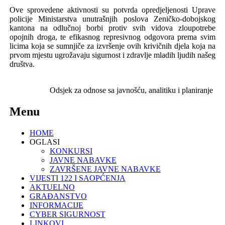
Ove sprovedene aktivnosti su potvrda opredjeljenosti Uprave
policije Ministarstva unutrašnjih poslova Zeničko-dobojskog
kantona na odlučnoj borbi protiv svih vidova zloupotrebe
opojnih droga, te efikasnog represivnog odgovora prema svim
licima koja se sumnjiče za izvršenje ovih krivičnih djela koja na
prvom mjestu ugrožavaju sigurnost i zdravlje mladih ljudih našeg
društva.
Odsjek za odnose sa javnošću,
analitiku i planiranje
Menu
HOME
OGLASI
KONKURSI
JAVNE NABAVKE
ZAVRŠENE JAVNE NABAVKE
VIJESTI 122 I SAOPĆENJA
AKTUELNO
GRAĐANSTVO
INFORMACIJE
CYBER SIGURNOST
LINKOVI