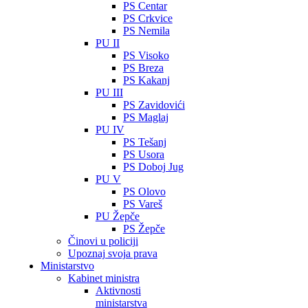
PS Centar
PS Crkvice
PS Nemila
PU II
PS Visoko
PS Breza
PS Kakanj
PU III
PS Zavidovići
PS Maglaj
PU IV
PS Tešanj
PS Usora
PS Doboj Jug
PU V
PS Olovo
PS Vareš
PU Žepče
PS Žepče
Činovi u policiji
Upoznaj svoja prava
Ministarstvo
Kabinet ministra
Aktivnosti
ministarstva