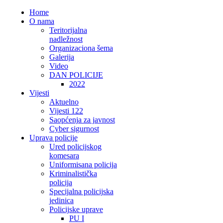
Home
O nama
Teritorijalna
nadležnost
Organizaciona šema
Galerija
Video
DAN POLICIJE
2022
Vijesti
Aktuelno
Vijesti 122
Saopćenja za javnost
Cyber sigurnost
Uprava policije
Ured policijskog
komesara
Uniformisana policija
Kriminalistička
policija
Specijalna policijska
jedinica
Policijske uprave
PU I