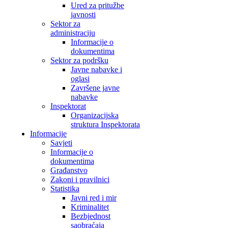
Ured za pritužbe
javnosti
Sektor za
administraciju
Informacije o
dokumentima
Sektor za podršku
Javne nabavke i
oglasi
Završene javne
nabavke
Inspektorat
Organizacijska
struktura Inspektorata
Informacije
Savjeti
Informacije o
dokumentima
Građanstvo
Zakoni i pravilnici
Statistika
Javni red i mir
Kriminalitet
Bezbjednost
saobraćaja