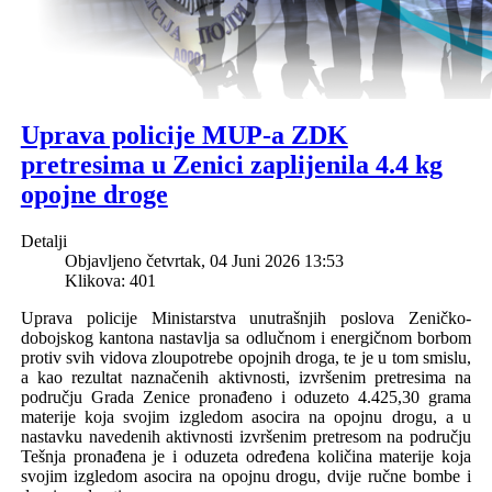
Uprava policije MUP-a ZDK
pretresima u Zenici zaplijenila 4.4 kg
opojne droge
Detalji
Objavljeno četvrtak, 04 Juni 2026 13:53
Klikova: 401
Uprava policije Ministarstva unutrašnjih poslova Zeničko-
dobojskog kantona nastavlja sa odlučnom i energičnom borbom
protiv svih vidova zloupotrebe opojnih droga, te je u tom smislu,
a kao
rezultat
naznačenih aktivnosti, izvršenim pretresima na
području
Grada
Zenic
e
pronađeno i oduzeto 4.
425,30
grama
materije koja svojim izgledom asocira na opojnu drogu
, a u
nastavku navedenih aktivnosti izvršenim pretresom na području
Tešnja pronađena je i oduzeta određena količina materije koja
svojim izgledom asocira na opojnu drogu, dvije ručne bombe i