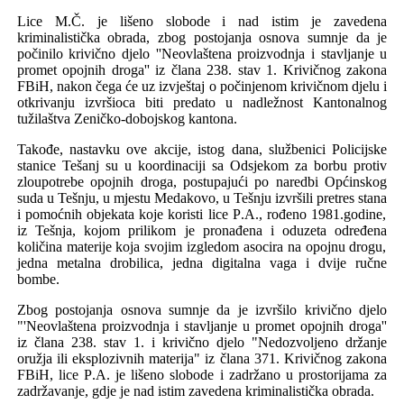
Lice
M.Č.
je lišeno slobode i nad istim je zavedena
kriminalistička obrada
,
zbog postojanja osnova sumnje da je
počinilo krivično djelo ''Neovlaštena proizvodnja i stavljanje u
promet opojnih droga'' iz člana 238. stav 1. Krivičnog zakona
FBiH
, nakon čega
ć
e uz izvještaj o počinjenom krivičnom djelu i
otkrivanju izvršioca
biti
predato u nadležnost Kantonalnog
tužilaštva Zeničko-dobojskog kantona.
Takođe,
nastavku ov
e akcije
,
istog dana,
službenici
Policijske
stanice Tešanj
su u koordinaciji sa
Odsjek
om
za borbu protiv
zloupotrebe opojnih droga
,
postupajući po naredbi Općinskog
suda u
Tešnju, u mjestu Medakovo, u Tešnju
izvršili pretres stana
i pomoćnih objekata
koj
e
koristi lice
P
.
A
., rođeno 19
81
.godine,
iz
Tešnja
,
kojom prilikom je
pronađena i oduzeta određena
količina
materije koja svojim izgledom asocira na opojnu drogu,
jedna metalna drobilica, jedna digitalna vaga i dvije ručne
bombe.
Zbog postojanja osnova sumnje da je izvršilo krivično djelo
"'Neovlaštena proizvodnja i stavljanje u promet opojnih droga''
iz člana 238. stav 1.
i krivično djelo
"Nedozvoljeno držanje
oružja ili eksplozivnih materija" iz člana 371.
Krivičnog zakona
FBiH,
lice
P
.
A
. je lišeno slobode i zadržano u prostorijama za
zadržavanje
,
gdje je nad istim zavedena kriminalistička obrada.