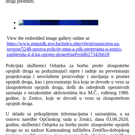
drugi predmeti.
View the embedded image gallery online at:
https://www.mupzdk.gov.ba/index.php/vijesti/saopcenja-za-
javnost/5248-uprava-policije-mup-a-zdk-pretresima-u-zenici-
zaplijenila-4-4-kg-opojne-droge#sigProId627342b618
Policijski službenici
Odsjeka za borbu protiv zloupotrebe
opojnih droga
su
poduzimajući mjere i radnje na preveniranju
posjedovanja i neovlaštene proizvodnje i stavljanja u promet
opojnih droga, kao i procesuiranju lica koja se dovode u vezu sa
zloupotrebom opojnih droga, došli do određenih operativnih
saznanja o nezakonitim aktivnostima lica
M.Č
., rođenog 198
0
.
godine, iz
Zenice
, koje se dovodi u vezu sa zloupotrebom
opojnih droga.
U skladu sa prikupljenim informacijama i saznanjima, a na
osnovu naredbe Općinskog suda u
Zenici
,
dana 03.06.2026.
godine, s
lužbenici Odsjeka
za borbu protiv zloupotrebe opojnih
droga
su uz nadzor Kantonalnog tužilaštva Zeničko-dobojskog