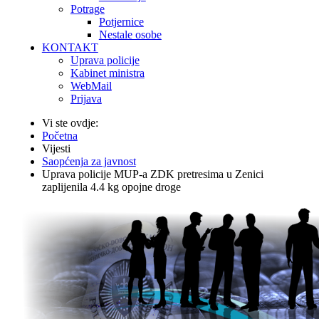
Potrage
Potjernice
Nestale osobe
KONTAKT
Uprava policije
Kabinet ministra
WebMail
Prijava
Vi ste ovdje:
Početna
Vijesti
Saopćenja za javnost
Uprava policije MUP-a ZDK pretresima u Zenici
zaplijenila 4.4 kg opojne droge