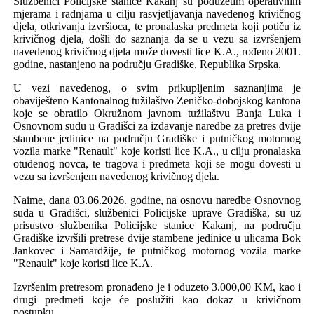
Službenici Policijske stanice Kakanj su poduzetim operativnim
mjerama i radnjama u cilju rasvjetljavanja navedenog krivičnog
djela, otkrivanja izvršioca, te pronalaska predmeta koji potiču iz
krivičnog djela,
došli
do saznanja da se u vezu sa izvršenjem
navedenog krivičnog djela može dovesti lice K.A., rođeno 2001.
godine, nastanjeno na području Gradiške, Republika Srpska.
U vezi navedenog, o svim prikupljenim saznanjima je
obaviješteno Kantonalnog tužilaštvo Zeničko-dobojskog kantona
koje se obratilo Okružnom javnom tužilaštvu Banja Luka i
Osnovnom sudu u Gradišci za izdavanje naredbe za pretres dvije
stambene jedinice na području Gradiške i putničkog motornog
vozila marke "Renault" koje koristi lice K.A., u cilju pronalaska
otuđenog novca, te tragova i predmeta koji se mogu dovesti u
vezu sa izvršenjem navedenog krivičnog djela.
Naime, dana 03.06.2026. godine, na osnovu naredbe Osnovnog
suda u Gradišci, službenici Policijske uprave Gradiška, su uz
prisustvo službenika Policijske stanice Kakanj, na području
Gradiške izvršili pretrese dvije stambene jedinice u ulicama Bok
Jankovec i Samardžije, te putničkog motornog vozila marke
"Renault" koje koristi lice K.A.
Izvršenim pretresom pronađeno je i oduzeto 3.000,00 KM, kao i
drugi predmeti koje će poslužiti kao dokaz u krivičnom
postupku.