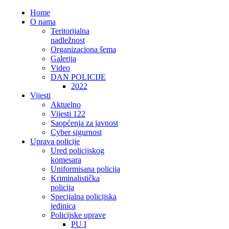
Home
O nama
Teritorijalna
nadležnost
Organizaciona šema
Galerija
Video
DAN POLICIJE
2022
Vijesti
Aktuelno
Vijesti 122
Saopćenja za javnost
Cyber sigurnost
Uprava policije
Ured policijskog
komesara
Uniformisana policija
Kriminalistička
policija
Specijalna policijska
jedinica
Policijske uprave
PU I