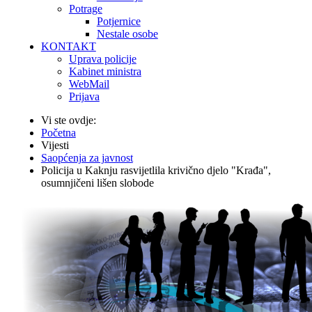
Potrage
Potjernice
Nestale osobe
KONTAKT
Uprava policije
Kabinet ministra
WebMail
Prijava
Vi ste ovdje:
Početna
Vijesti
Saopćenja za javnost
Policija u Kaknju rasvijetlila krivično djelo "Krađa",
osumnjičeni lišen slobode