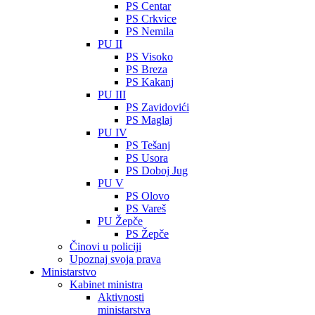
PS Centar
PS Crkvice
PS Nemila
PU II
PS Visoko
PS Breza
PS Kakanj
PU III
PS Zavidovići
PS Maglaj
PU IV
PS Tešanj
PS Usora
PS Doboj Jug
PU V
PS Olovo
PS Vareš
PU Žepče
PS Žepče
Činovi u policiji
Upoznaj svoja prava
Ministarstvo
Kabinet ministra
Aktivnosti
ministarstva