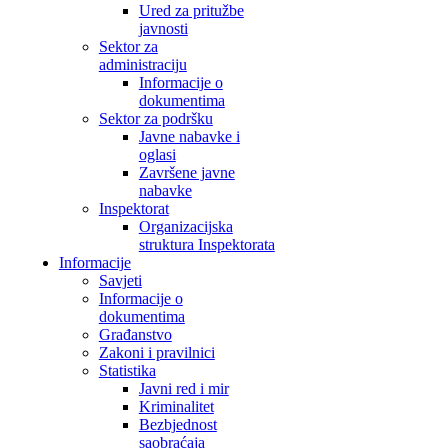
Ured za pritužbe
javnosti
Sektor za
administraciju
Informacije o
dokumentima
Sektor za podršku
Javne nabavke i
oglasi
Završene javne
nabavke
Inspektorat
Organizacijska
struktura Inspektorata
Informacije
Savjeti
Informacije o
dokumentima
Građanstvo
Zakoni i pravilnici
Statistika
Javni red i mir
Kriminalitet
Bezbjednost
saobraćaja