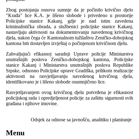
Zbog postojanja osnova sumnje da je počinilo krivično djelo
"Krađa" lice K.A. je lišeno slobode i privedeno u prostorije
Policijske stanice Kakanj, gdje je
nad istim zavedena
kriminalistička obrada, a službenici policijske stanice Kakanj,
nastavljaju aktivnosti na dokumentovanju navedenog krivičnog
djela, nakon čega će
Kantonalno
m
tužilaštv
u
Zeničko-dobojskog
kantona
biti dostavljen izvještaj o počinjenom krivičnom djelu.
Zahvaljujući efikasnoj saradnji Uprave policije Ministarstva
unutrašnjih poslova Zeničko-dobojskog kantona, Policijske
stanice Kakanj i Ministarstva unutrašnjih poslova Republike
Srpske, odnosno Policijske uprave Gradiška, prilikom realizacije
aktivnosti na rasvjetljavanju navedenog krivičnog djela,
identifikovano je i lišeno slobode osumnjičeno lice.
Rasvjetljavanjem ovog krivičnog djela potvrđena je efikasnost
policijskog rada i opredjeljenost policije za zaštitu sigurnosti svih
građana i njihove imovine.
Odsjek za odnose sa javnošću, analitiku i planiranje
Menu