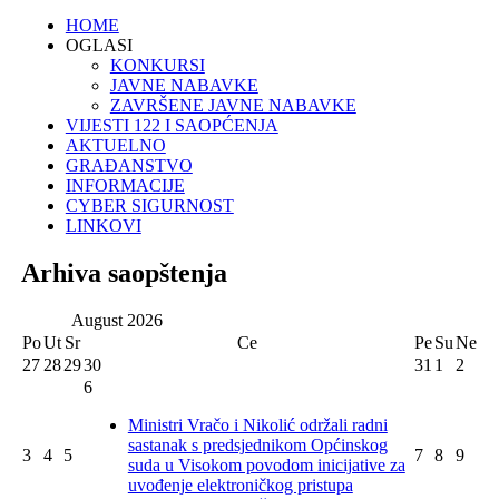
HOME
OGLASI
KONKURSI
JAVNE NABAVKE
ZAVRŠENE JAVNE NABAVKE
VIJESTI 122 I SAOPĆENJA
AKTUELNO
GRAĐANSTVO
INFORMACIJE
CYBER SIGURNOST
LINKOVI
Arhiva saopštenja
August
2026
Po
Ut
Sr
Ce
Pe
Su
Ne
27
28
29
30
31
1
2
6
Ministri Vračo i Nikolić održali radni
sastanak s predsjednikom Općinskog
3
4
5
7
8
9
suda u Visokom povodom inicijative za
uvođenje elektroničkog pristupa