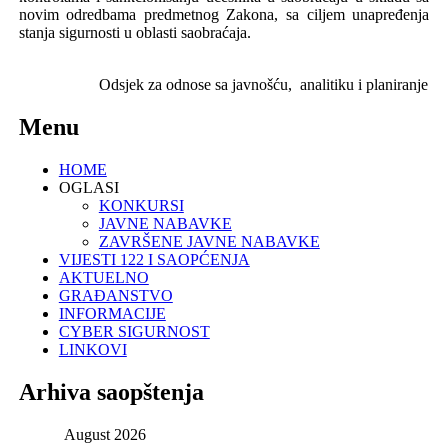
novim odredbama predmetnog Zakona, s
a ciljem unapređenja
stanja sigurnosti u oblasti saobraćaja.
Odsjek za odnose sa javnošću,
analitiku i planiranje
Menu
HOME
OGLASI
KONKURSI
JAVNE NABAVKE
ZAVRŠENE JAVNE NABAVKE
VIJESTI 122 I SAOPĆENJA
AKTUELNO
GRAĐANSTVO
INFORMACIJE
CYBER SIGURNOST
LINKOVI
Arhiva saopštenja
August
2026