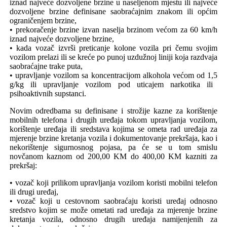
iznad najveće dozvoljene brzine u naseljenom mjestu ili najveće
dozvoljene brzine
definisane
saobraćajnim znakom ili općim
ograničenjem brzine,
• prekoračenje brzine izvan naselja brzinom većom za 60 km/h
iznad najveće dozvoljene brzine,
• kada vozač izvrši preticanje kolone vozila pri čemu svojim
vozilom prelazi ili se kreće po punoj uzdužnoj liniji koja razdvaja
saobraćajne trake
puta
,
• upravljanje vozilom sa
koncentracijom alkohola većom
od 1,5
g/kg
ili
upravljanje vozilom pod uticajem narkotika ili
psihoaktivnih supstanci.
Novim odredbama su definisane i s
trožije kazne za korištenje
mobi
lnih telefona i drugih uređaja tokom upravljanja vozilom,
korištenje uređaja ili sredstava kojima se ometa
rad uređaja za
mjerenje brzine kretanja vozila
i dokumentovanje prekršaja, kao i
nekorištenje sigurnosnog pojasa, pa će se u tom smislu
n
ovčanom kaznom od 200,00 KM do 400,00 KM kaznit
i
za
prekršaj:
• vozač koji prilikom upravljanja vozilom koristi mobilni telefon
ili drugi uređaj,
• vozač koji u cestovnom saobraćaju koristi uređaj odnosno
sredstvo kojim se može ometati rad uređaja za mjerenje brzine
kretanja vozila
,
odnosno drugih uređaja namijenjenih za