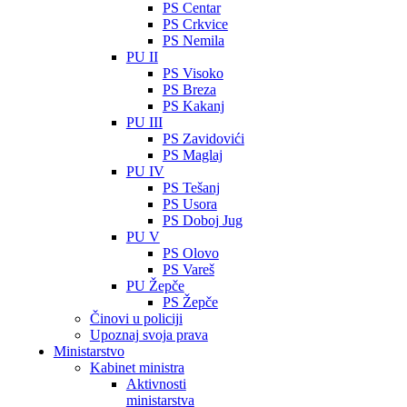
PS Centar
PS Crkvice
PS Nemila
PU II
PS Visoko
PS Breza
PS Kakanj
PU III
PS Zavidovići
PS Maglaj
PU IV
PS Tešanj
PS Usora
PS Doboj Jug
PU V
PS Olovo
PS Vareš
PU Žepče
PS Žepče
Činovi u policiji
Upoznaj svoja prava
Ministarstvo
Kabinet ministra
Aktivnosti
ministarstva