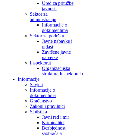
Ured za pritužbe
javnosti
Sektor za
administraciju
Informacije o
dokumentima
Sektor za podršku
Javne nabavke i
oglasi
Završene javne
nabavke
Inspektorat
Organizacijska
struktura Inspektorata
Informacije
Savjeti
Informacije o
dokumentima
Građanstvo
Zakoni i pravilnici
Statistika
Javni red i mir
Kriminalitet
Bezbjednost
saobraćaja