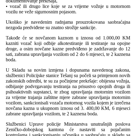
dokument
ovanje
prekršaja,
• vozač ili drug
o
lice
koj
e se
za vrijeme vožnje u motornom
vozilu ne veže sigurnosnim pojasom
.
Ukoliko je navedenim radnjama prouzrokovana saobraćajna
nezgoda predviđene su znatno strožije sankcije.
Takođe će se novčanom kaznom u iznosu od 1.000,00 KM
kazniti vozač koji odbije alkotestiranje ili testiranje na opojne
droge, a osim novčane kazne predviđeno je zadržavanje do 12
sati, zabrana upravljanja vozilom od 2 do 6 mjeseci, te 2 kaznena
boda.
U Skladu sa novim izmjena i dopunama navedenog zakona,
službenici Policijske stanice Tešanj su počeli sa primjenom novih
zakonskih odredbi, te su za počinjene prekršaje: obijesna vožnja,
odbijanje podvrgavanju testiranja na prisustvo opojnih droga ili
psihoaktivnih supstanci, te zbog upravljanja motornim vozilom
za vrijeme trajanja zaštitne mjere zabrane upravljanja motornim
vozilom, sankcionisali vozača motornog vozila kojem je izrečena
novčana kazna u ukupnom iznosu od 3. 400,00 KM, 6 mjeseci
zabrane upravljanja vozilom, te 2 kaznena boda.
Službenici Uprave policije Ministarstva unutrašnjih poslova
Zeničko-dobojskog kantona će nastaviti sa pojačanim
kontrolama i sankcionisanju učesnika u saobraćaju u skladu sa