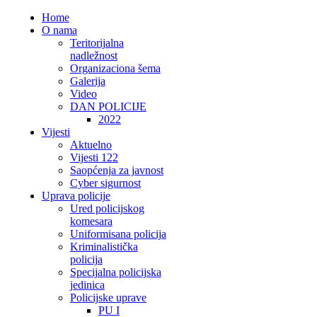
Home
O nama
Teritorijalna
nadležnost
Organizaciona šema
Galerija
Video
DAN POLICIJE
2022
Vijesti
Aktuelno
Vijesti 122
Saopćenja za javnost
Cyber sigurnost
Uprava policije
Ured policijskog
komesara
Uniformisana policija
Kriminalistička
policija
Specijalna policijska
jedinica
Policijske uprave
PU I