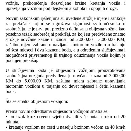
vožnje, prekoračenja dozvoljene brzine kretanja vozila i
upravljanja vozilom pod dejstvom alkohola ili opojnih droga.
Novim zakonskim rješenjima
su uvedene strožije mjere i sankcije
za prekršaje kojim se ugrožava sigurnost svih učesnika u
saobraćaju, te je
prvi put precizno definisana obijesna vožnja kao
posebno težak saobraćajni prekršaj, za koji su predviđene znatno
strožije novčane kazne u iznosu od
2.000,00 - 3.000,00 KM
,
zaštitne mjere zabrane upravljanja motornim vozilom u trajanju
od šest mjeseci i dva kaznena boda, a u određenim slučajevima i
mogućnosti privremenog ili trajnog oduzimanja vozila kojim je
počinjen prekršaj.
U slučajevima kada je obijesnom vožnjom prouzrokovana
saobraćajna nezgoda predviđena je novčana kazna od 3.000,00
KM do 5.000,00 KM, zaštitna mjera zabrane upravljanja
motornim vozilom u trajanju od devet mjeseci i četiri kaznena
boda.
Šta se smatra obijesnom vožnjom
:
Prema novim odredbama obijesnom vožnjom smatra se:
• prolazak kroz crveno svjetlo dva ili više puta u roku od 20
minuta,
• kretanje vozilom na cesti u naselju brzinom većom za 40 km/h