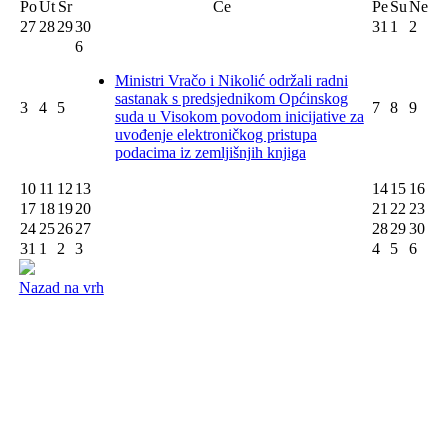
Po
Ut
Sr
Ce
Pe
Su
Ne
27
28
29
30
31
1
2
6
Ministri Vračo i Nikolić održali radni
sastanak s predsjednikom Općinskog
3
4
5
7
8
9
suda u Visokom povodom inicijative za
uvođenje elektroničkog pristupa
podacima iz zemljišnjih knjiga
10
11
12
13
14
15
16
17
18
19
20
21
22
23
24
25
26
27
28
29
30
31
1
2
3
4
5
6
Nazad na vrh