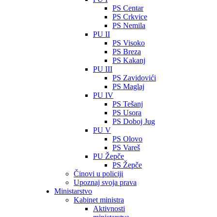
PS Centar
PS Crkvice
PS Nemila
PU II
PS Visoko
PS Breza
PS Kakanj
PU III
PS Zavidovići
PS Maglaj
PU IV
PS Tešanj
PS Usora
PS Doboj Jug
PU V
PS Olovo
PS Vareš
PU Žepče
PS Žepče
Činovi u policiji
Upoznaj svoja prava
Ministarstvo
Kabinet ministra
Aktivnosti