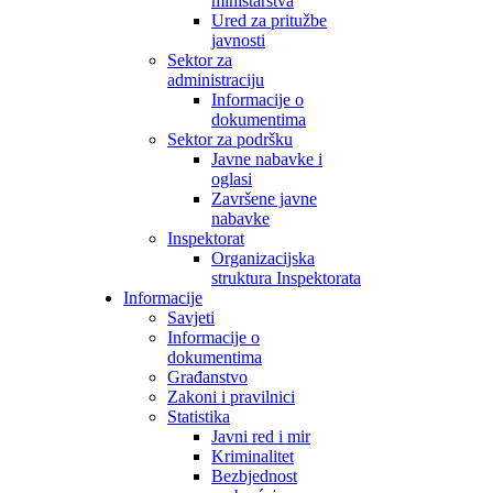
ministarstva
Ured za pritužbe
javnosti
Sektor za
administraciju
Informacije o
dokumentima
Sektor za podršku
Javne nabavke i
oglasi
Završene javne
nabavke
Inspektorat
Organizacijska
struktura Inspektorata
Informacije
Savjeti
Informacije o
dokumentima
Građanstvo
Zakoni i pravilnici
Statistika
Javni red i mir
Kriminalitet
Bezbjednost