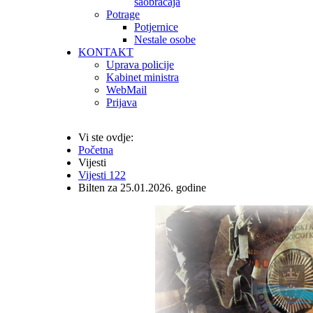
saobraćaja
Potrage
Potjernice
Nestale osobe
KONTAKT
Uprava policije
Kabinet ministra
WebMail
Prijava
Vi ste ovdje:
Početna
Vijesti
Vijesti 122
Bilten za 25.01.2026. godine