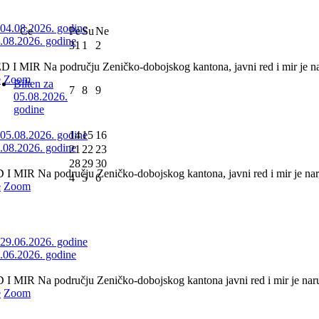
Ce
Pe
Su
Ne
4.08.2026. godine
31
1
2
 MIR Na području Zeničko-dobojskog kantona, javni red i mir je nar
e
Zoom
Bilten za
7
8
9
05.08.2026.
godine
14
15
16
5.08.2026. godine
21
22
23
28
29
30
 MIR Na području Zeničko-dobojskog kantona, javni red i mir je naru
4
5
6
e
Zoom
9.06.2026. godine
 MIR Na području Zeničko-dobojskog kantona javni red i mir je naruše
e
Zoom