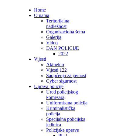
Home
O nama
Teritorijalna
nadležnost
Organizaciona šema
Galerija
Video
DAN POLICIJE
2022
Vijesti
Aktuelno
Vijesti 122
Saopćenja za javnost
Cyber sigurnost
Uprava policije
Ured policijskog
komesara
Uniformisana policija
Kriminalistička
policija
Specijalna policijska
jedinica
Policijske uprave
PU I