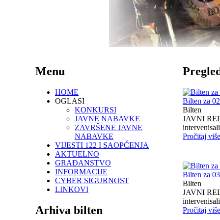
Menu
Pregled
HOME
OGLASI
Bilten za 0
KONKURSI
Bilten
JAVNE NABAVKE
JAVNI RED I
ZAVRŠENE JAVNE
intervenisali 
NABAVKE
Pročitaj viš
VIJESTI 122 I SAOPĆENJA
AKTUELNO
GRAĐANSTVO
INFORMACIJE
Bilten za 0
CYBER SIGURNOST
Bilten
LINKOVI
JAVNI RED I
intervenisali 
Arhiva bilten
Pročitaj viš