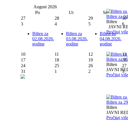
August
2026
Po
Ut
Sr
Bilten za 0
27
28
29
30
Bilten
3
4
5
6
JAVNI RED I
Pročitaj viš
Bilten za
Bilten za
Bilten za
02.08.2026.
03.08.2026.
04.08.2026.
godine
godine
godine
10
11
12
13
Bilten za 0
17
18
19
20
Bilten
24
25
26
27
JAVNI RED I
31
1
2
3
Pročitaj viš
Bilten za 2
Bilten
JAVNI RED I
Pročitaj viš