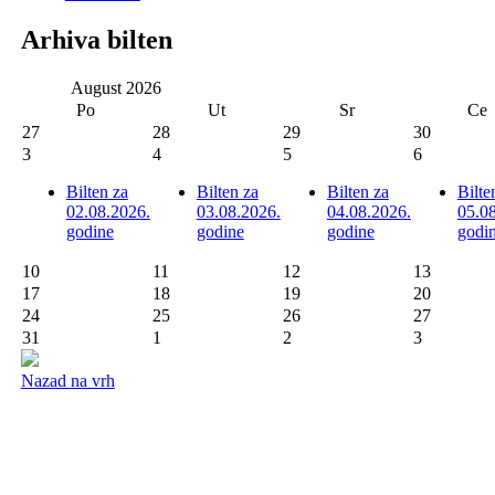
Arhiva bilten
August
2026
Po
Ut
Sr
Ce
27
28
29
30
3
4
5
6
Bilten za
Bilten za
Bilten za
Bilte
02.08.2026.
03.08.2026.
04.08.2026.
05.0
godine
godine
godine
godi
10
11
12
13
17
18
19
20
24
25
26
27
31
1
2
3
Nazad na vrh