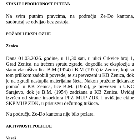
STANJE I PROHODNOST PUTEVA
Na svim putnim pravcima, na području Ze-Do kantona,
saobraćaj se odvijao bez zastoja.
POŽARI I EKSPLOZIJE
Zenica
Dana 01.03.2026. godine, u 11,30 sati, u ulici Crkvice broj 1,
Grad Zenica, na trećem spratu zgrade, dogodila se eksplozija u
stanu vlasništvo lica B.M (1954) i B.M (1955) iz Zenice, koji su
tom prilikom zadobili povrede, te su prevezeni u KB Zenica, dok
je na zgradi nastupila materijalna šteta. Nakon pružene ljekarske
pomoći u KB Zenica, lice B.M. (1955), je prevezen u UKC
Sarajevo, dok je B.M. (1954) zadržana u KB Zenica. Uviđaj
izvršen od strane inspektora PPZ MUP ZDK i uviđajne ekipe
SKP MUP ZDK, u prisustvu dežurnog tužioca.
Na području Ze-Do kantona nije bilo požara.
AKTIVNOSTI POLICIJE
Vareš