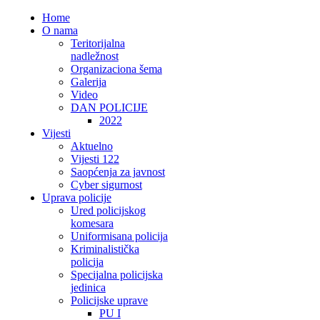
Home
O nama
Teritorijalna
nadležnost
Organizaciona šema
Galerija
Video
DAN POLICIJE
2022
Vijesti
Aktuelno
Vijesti 122
Saopćenja za javnost
Cyber sigurnost
Uprava policije
Ured policijskog
komesara
Uniformisana policija
Kriminalistička
policija
Specijalna policijska
jedinica
Policijske uprave
PU I