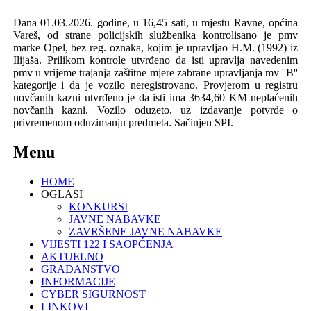
Dana 01.03.2026. godine, u 16,45 sati, u mjestu Ravne, općina
Vareš, od strane policijskih službenika kontrolisano je pmv
marke Opel, bez reg. oznaka, kojim je upravljao H.M. (1992) iz
Ilijaša. Prilikom kontrole utvrđeno da isti upravlja navedenim
pmv u vrijeme trajanja zaštitne mjere zabrane upravljanja mv ''B''
kategorije i da je vozilo neregistrovano. Provjerom u registru
novčanih kazni utvrđeno je da isti ima 3634,60 KM neplaćenih
novčanih kazni. Vozilo oduzeto, uz izdavanje potvrde o
privremenom oduzimanju predmeta. Sačinjen SPI.
Menu
HOME
OGLASI
KONKURSI
JAVNE NABAVKE
ZAVRŠENE JAVNE NABAVKE
VIJESTI 122 I SAOPĆENJA
AKTUELNO
GRAĐANSTVO
INFORMACIJE
CYBER SIGURNOST
LINKOVI