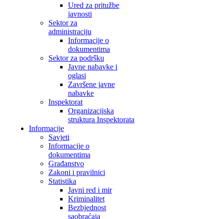
Ured za pritužbe
javnosti
Sektor za
administraciju
Informacije o
dokumentima
Sektor za podršku
Javne nabavke i
oglasi
Završene javne
nabavke
Inspektorat
Organizacijska
struktura Inspektorata
Informacije
Savjeti
Informacije o
dokumentima
Građanstvo
Zakoni i pravilnici
Statistika
Javni red i mir
Kriminalitet
Bezbjednost
saobraćaja