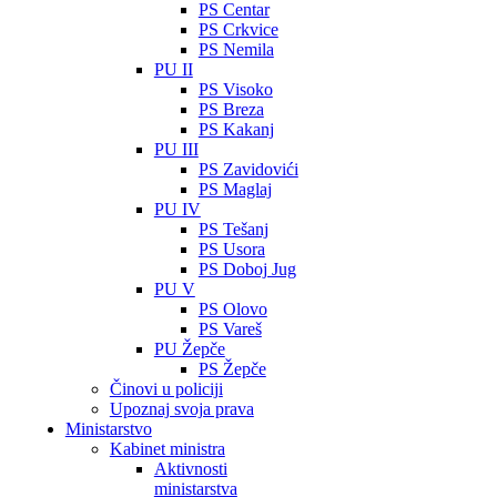
PS Centar
PS Crkvice
PS Nemila
PU II
PS Visoko
PS Breza
PS Kakanj
PU III
PS Zavidovići
PS Maglaj
PU IV
PS Tešanj
PS Usora
PS Doboj Jug
PU V
PS Olovo
PS Vareš
PU Žepče
PS Žepče
Činovi u policiji
Upoznaj svoja prava
Ministarstvo
Kabinet ministra
Aktivnosti
ministarstva