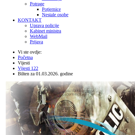
Potrage
Potjernice
Nestale osobe
KONTAKT
Uprava policije
Kabinet ministra
WebMail
Prijava
Vi ste ovdje:
Početna
Vijesti
Vijesti 122
Bilten za 01.03.2026. godine