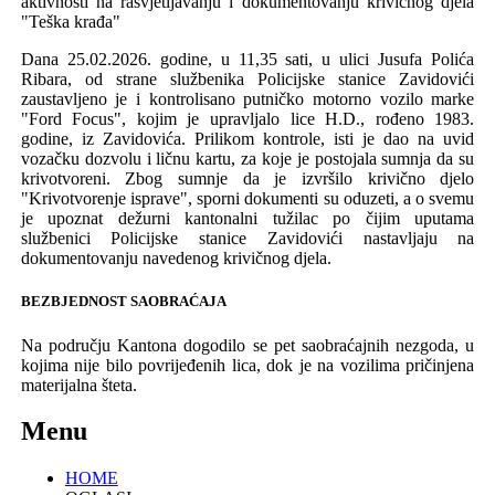
aktivnosti na rasvjetljavanju i dokumentovanju krivičnog djela
"Teška krađa"
Dana 25.02.2026. godine, u 11,35 sati, u ulici Jusufa Polića
Ribara, od strane službenika
Policijske stanice Zavidovići
zaustavljeno je i
kontrolisano
putničko motorno vozilo
marke
"
Ford Focus
"
, kojim je upravlja
l
o
lice H.D., rođeno
1983
.
godine,
iz Zavidovića. Prilikom kontrole
,
isti je
dao
na uvid
vozačku dozvolu i ličnu kartu
, za koje je postojala sumnja da su
krivotvoreni.
Zbog sumnje
da je izvršilo krivično djelo
"Krivotvorenje isprave",
sporni dokumenti su
oduzeti,
a o svemu
je upoznat dežurni kantonalni tužilac po čijim uputama
službenici Policijske stanice Zavidovići nastavljaju na
dokumentovanju navedenog krivičnog djela.
BEZBJEDNOST SAOBRAĆAJA
Na području
K
antona
dogodi
l
o se pet s
aobraćaj
nih
nezgod
a, u
kojima nije bilo povrijeđenih lica, dok je
na
vozilima pričinjena
materijalna šteta.
Menu
HOME