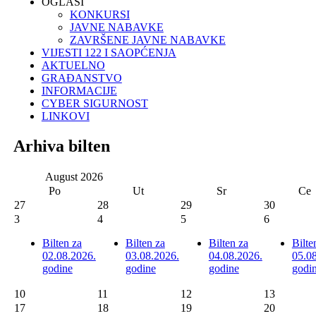
OGLASI
KONKURSI
JAVNE NABAVKE
ZAVRŠENE JAVNE NABAVKE
VIJESTI 122 I SAOPĆENJA
AKTUELNO
GRAĐANSTVO
INFORMACIJE
CYBER SIGURNOST
LINKOVI
Arhiva bilten
August
2026
Po
Ut
Sr
Ce
27
28
29
30
3
4
5
6
Bilten za
Bilten za
Bilten za
Bilte
02.08.2026.
03.08.2026.
04.08.2026.
05.0
godine
godine
godine
godi
10
11
12
13
17
18
19
20