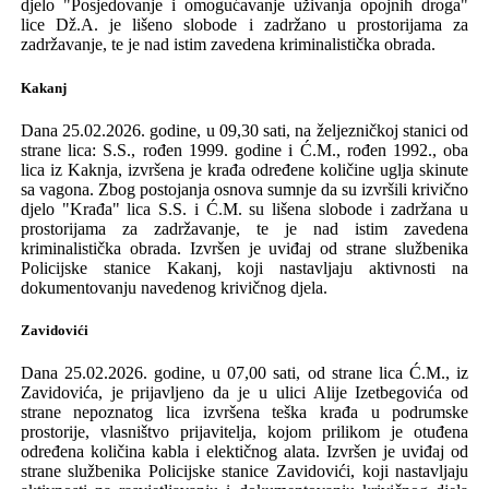
djelo
"Posjedovanje i omogućavanje uživanja opojnih droga"
lice Dž.A. je
lišeno slobode i zadržano u prostorijama za
zadržavanje
, te je nad istim zavedena kriminalistička obrada.
Kakanj
Dana 25.02.2026. godine, u 09,30 sati, na željezničk
oj
stanic
i
od
strane lica
:
S.S., rođen
1999
. godine
i
Ć.M., rođen
1992
., oba
lica
iz Kaknja, izvršen
a
je k
rađa
određene količine
uglja
skinute
sa vagona.
Z
bog
postojanja
osnova sumnje da
su
izvrši
l
i
krivično
djelo
"
Krađa
" lic
a
S.S.
i
Ć.M. su
lišen
a
slobode i zadržan
a
u
prostorijama za zadržavanje
, te je nad istim zavedena
kriminalistička obrada
.
Izvršen je uviđaj od strane službenika
Policijske stanice Kakanj, koji nastavljaju aktivnosti na
dokumentovanju navedenog krivičnog djela.
Zavidovići
Dana 25.02.2026. godine, u 07,0
0
sati, od strane lica
Ć.M.,
iz
Zavidovića,
je
prijavljen
o
da je u ulici Alije Izetbegovića od
strane nepoznatog lica izvršena teška krađa u podrumske
prostorije,
vlasništvo
prijavitelja
,
kojom prilikom je otuđena
određena količina kabla i elektičnog alata. Izvršen je uviđaj od
strane službenika Policijske stanice Zavidovići, koji nastavljaju