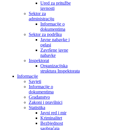
Ured za pritužbe
javnosti
Sektor za
administraciju
Informacije o
dokumentima
Sektor za podršku
Javne nabavke i
oglasi
Završene javne
nabavke
Inspektorat
Organizacijska
struktura Inspektorata
Informacije
Savjeti
Informacije o
dokumentima
Građanstvo
Zakoni i pravilnici
Statistika
Javni red i mir
Kriminalitet
Bezbjednost
saobraćaja