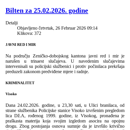
Bilten za 25.02.2026. godine
Detalji
Objavljeno četvrtak, 26 Februar 2026 09:14
Klikova: 372
JAVNI RED I MIR
Na području Z
eničko-dobojskog
k
antona javni red i mir je
narušen u
trinaest
sluča
j
eva
.
U naveden
im
slučajevima
intervenisali su policijski službenici i protiv počini
laca prekršaja
preduzeli zakonom predviđene mjere i radnje.
KRIMINALITET
Visoko
Dana 24.02.2026. godine, u 23,30 sati, u
U
lici
b
ranilaca,
od
strane
službenika Policijske stanice Visoko izvršenim pregledom
lica
Dž.A
, rođenog 1999
.
godine,
iz
Visokog,
pronađen
a je
praškasta
materij
a
koja svojim izgledom asocira na opojnu
drogu
.
Z
bog
postojanja
osnova sumnje da je izvrši
l
o krivično