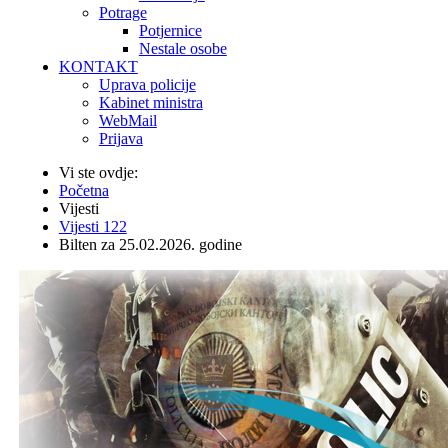
Potrage
Potjernice
Nestale osobe
KONTAKT
Uprava policije
Kabinet ministra
WebMail
Prijava
Vi ste ovdje:
Početna
Vijesti
Vijesti 122
Bilten za 25.02.2026. godine