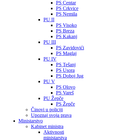
PS Centar
PS Crkvice
PS Nemila
PU II
PS Visoko
PS Breza
PS Kakanj
PU III
PS Zavidovići
PS Maglaj
PU IV
PS Tešanj
PS Usora
PS Doboj Jug
PU V
PS Olovo
PS Vareš
PU Žepče
PS Žepče
Činovi u policiji
Upoznaj svoja prava
Ministarstvo
Kabinet ministra
Aktivnosti
ministarstva