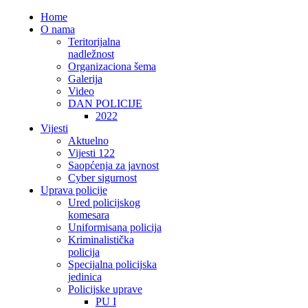
Home
O nama
Teritorijalna
nadležnost
Organizaciona šema
Galerija
Video
DAN POLICIJE
2022
Vijesti
Aktuelno
Vijesti 122
Saopćenja za javnost
Cyber sigurnost
Uprava policije
Ured policijskog
komesara
Uniformisana policija
Kriminalistička
policija
Specijalna policijska
jedinica
Policijske uprave
PU I