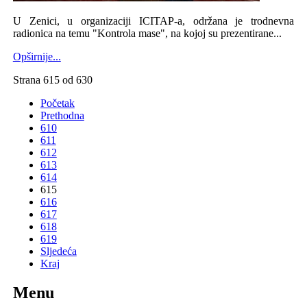
U Zenici, u organizaciji ICITAP-a, održana je trodnevna
radionica na temu "Kontrola mase", na kojoj su prezentirane...
Opširnije...
Strana 615 od 630
Početak
Prethodna
610
611
612
613
614
615
616
617
618
619
Sljedeća
Kraj
Menu