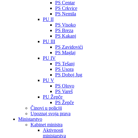
PS Centar
PS Crkvice
PS Nemila
PU II
PS Visoko
PS Breza
PS Kakanj
PU III
PS Zavidovići
PS Maglaj
PU IV
PS Tešanj
PS Usora
PS Doboj Jug
PU V
PS Olovo
PS Vareš
PU Žepče
PS Žepče
Činovi u policiji
Upoznaj svoja prava
Ministarstvo
Kabinet ministra
Aktivnosti
ministarstva