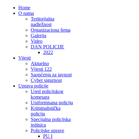
Home
O nama
Teritorijalna
nadležnost
Organizaciona šema
Galerija
Video
DAN POLICIJE
2022
Vijesti
Aktuelno
Vijesti 122
Saopćenja za javnost
Cyber sigurnost
Uprava policije
Ured policijskog
komesara
Uniformisana policija
Kriminalistička
policija
Specijalna policijska
jedinica
Policijske uprave
PU I