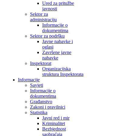
Ured za pritužbe
javnosti
Sektor za
administraciju
Informacije o
dokumentima
Sektor za podršku
Javne nabavke i
oglasi
Završene javne
nabavke
Inspektorat
Organizacijska
struktura Inspektorata
Informacije
Savjeti
Informacije o
dokumentima
Građanstvo
Zakoni i pravilnici
Statistika
Javni red i mir
Kriminalitet
Bezbjednost
saobraćaja