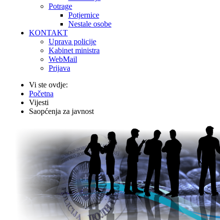
Potrage
Potjernice
Nestale osobe
KONTAKT
Uprava policije
Kabinet ministra
WebMail
Prijava
Vi ste ovdje:
Početna
Vijesti
Saopćenja za javnost