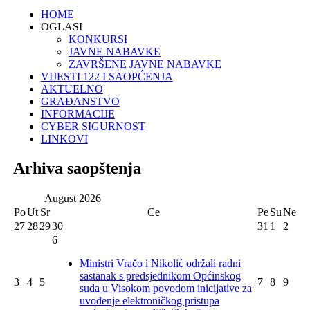
HOME
OGLASI
KONKURSI
JAVNE NABAVKE
ZAVRŠENE JAVNE NABAVKE
VIJESTI 122 I SAOPĆENJA
AKTUELNO
GRAĐANSTVO
INFORMACIJE
CYBER SIGURNOST
LINKOVI
Arhiva saopštenja
August
2026
Po
Ut
Sr
Ce
Pe
Su
Ne
27
28
29
30
31
1
2
6
Ministri Vračo i Nikolić održali radni
sastanak s predsjednikom Općinskog
3
4
5
7
8
9
suda u Visokom povodom inicijative za
uvođenje elektroničkog pristupa