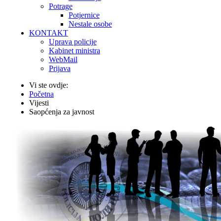
Potrage
Potjernice
Nestale osobe
KONTAKT
Uprava policije
Kabinet ministra
WebMail
Prijava
Vi ste ovdje:
Početna
Vijesti
Saopćenja za javnost