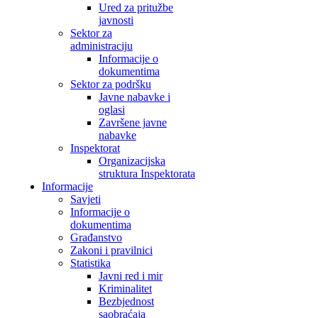
Ured za pritužbe
javnosti
Sektor za
administraciju
Informacije o
dokumentima
Sektor za podršku
Javne nabavke i
oglasi
Završene javne
nabavke
Inspektorat
Organizacijska
struktura Inspektorata
Informacije
Savjeti
Informacije o
dokumentima
Građanstvo
Zakoni i pravilnici
Statistika
Javni red i mir
Kriminalitet
Bezbjednost
saobraćaja