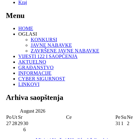
Kraj
Menu
HOME
OGLASI
KONKURSI
JAVNE NABAVKE
ZAVRŠENE JAVNE NABAVKE
VIJESTI 122 I SAOPĆENJA
AKTUELNO
GRAĐANSTVO
INFORMACIJE
CYBER SIGURNOST
LINKOVI
Arhiva saopštenja
August
2026
Po
Ut
Sr
Ce
Pe
Su
Ne
27
28
29
30
31
1
2
6