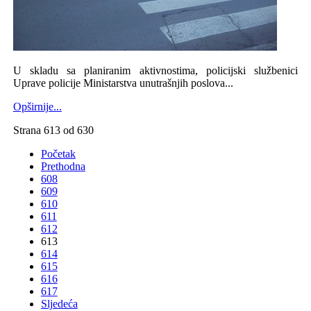
U skladu sa planiranim aktivnostima, policijski službenici
Uprave policije Ministarstva unutrašnjih poslova...
Opširnije...
Strana 613 od 630
Početak
Prethodna
608
609
610
611
612
613
614
615
616
617
Sljedeća