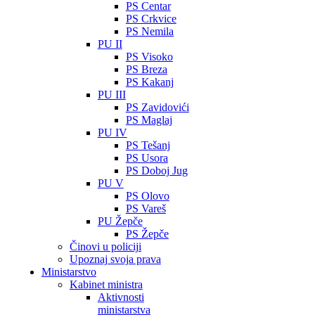
PS Centar
PS Crkvice
PS Nemila
PU II
PS Visoko
PS Breza
PS Kakanj
PU III
PS Zavidovići
PS Maglaj
PU IV
PS Tešanj
PS Usora
PS Doboj Jug
PU V
PS Olovo
PS Vareš
PU Žepče
PS Žepče
Činovi u policiji
Upoznaj svoja prava
Ministarstvo
Kabinet ministra
Aktivnosti
ministarstva