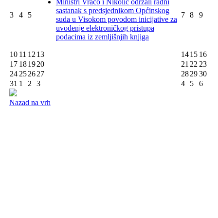
Ministri Vračo i Nikolić održali radni
sastanak s predsjednikom Općinskog
3
4
5
7
8
9
suda u Visokom povodom inicijative za
uvođenje elektroničkog pristupa
podacima iz zemljišnjih knjiga
10
11
12
13
14
15
16
17
18
19
20
21
22
23
24
25
26
27
28
29
30
31
1
2
3
4
5
6
Nazad na vrh