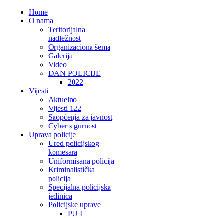
Home
O nama
Teritorijalna
nadležnost
Organizaciona šema
Galerija
Video
DAN POLICIJE
2022
Vijesti
Aktuelno
Vijesti 122
Saopćenja za javnost
Cyber sigurnost
Uprava policije
Ured policijskog
komesara
Uniformisana policija
Kriminalistička
policija
Specijalna policijska
jedinica
Policijske uprave
PU I