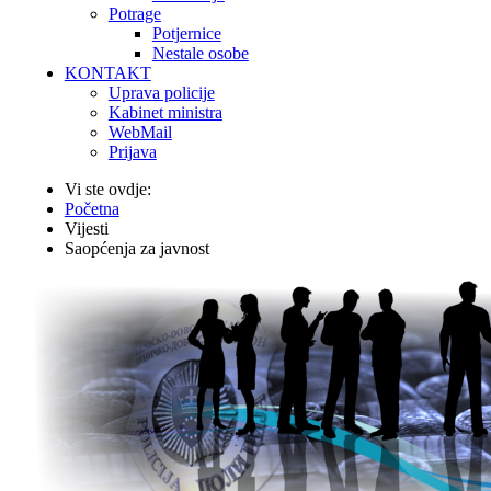
Potrage
Potjernice
Nestale osobe
KONTAKT
Uprava policije
Kabinet ministra
WebMail
Prijava
Vi ste ovdje:
Početna
Vijesti
Saopćenja za javnost