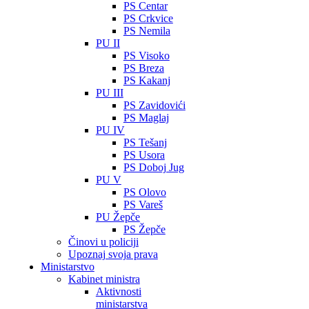
PS Centar
PS Crkvice
PS Nemila
PU II
PS Visoko
PS Breza
PS Kakanj
PU III
PS Zavidovići
PS Maglaj
PU IV
PS Tešanj
PS Usora
PS Doboj Jug
PU V
PS Olovo
PS Vareš
PU Žepče
PS Žepče
Činovi u policiji
Upoznaj svoja prava
Ministarstvo
Kabinet ministra
Aktivnosti
ministarstva