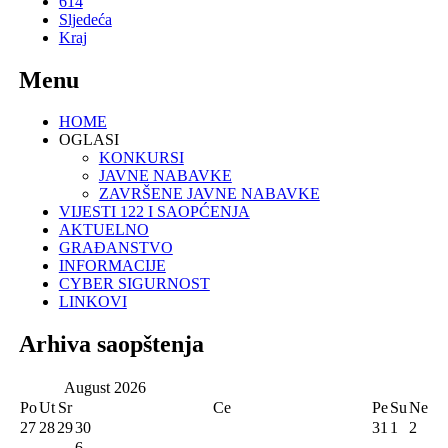
614
Sljedeća
Kraj
Menu
HOME
OGLASI
KONKURSI
JAVNE NABAVKE
ZAVRŠENE JAVNE NABAVKE
VIJESTI 122 I SAOPĆENJA
AKTUELNO
GRAĐANSTVO
INFORMACIJE
CYBER SIGURNOST
LINKOVI
Arhiva saopštenja
August
2026
Po
Ut
Sr
Ce
Pe
Su
Ne
27
28
29
30
31
1
2
6