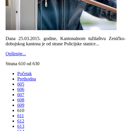
Dana 25.03.2015. godine, Kantonalnom tužilaštvu Zeničko-
dobojskog kantona je od strane Policijske stanice...
Opširnije...
Strana 610 od 630
Početak
Prethodna
605
606
607
608
609
610
611
612
613