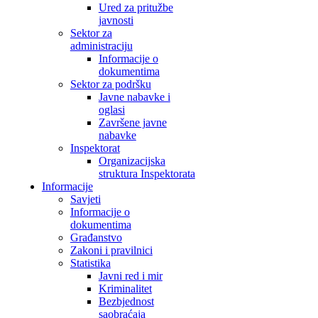
Ured za pritužbe
javnosti
Sektor za
administraciju
Informacije o
dokumentima
Sektor za podršku
Javne nabavke i
oglasi
Završene javne
nabavke
Inspektorat
Organizacijska
struktura Inspektorata
Informacije
Savjeti
Informacije o
dokumentima
Građanstvo
Zakoni i pravilnici
Statistika
Javni red i mir
Kriminalitet
Bezbjednost
saobraćaja