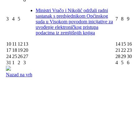
Ministri Vračo i Nikolić održali radni
sastanak s predsjednikom Općinskog
3
4
5
7
8
9
suda u Visokom povodom inicijative za
uvođenje elektroničkog pristupa
podacima iz zemljišnjih knjiga
10
11
12
13
14
15
16
17
18
19
20
21
22
23
24
25
26
27
28
29
30
31
1
2
3
4
5
6
Nazad na vrh