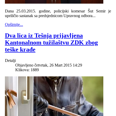
Dana 25.03.2015. godine, policijski komesar Šut Semir je
upriličio sastanak sa predsjednicom Upravnog odbora...
Opširnije...
Dva lica iz Tešnja prijavljena
Kantonalnom tužilaštvu ZDK zbog
teške krađe
Detalji
Objavljeno četvrtak, 26 Mart 2015 14:29
Klikova: 1889