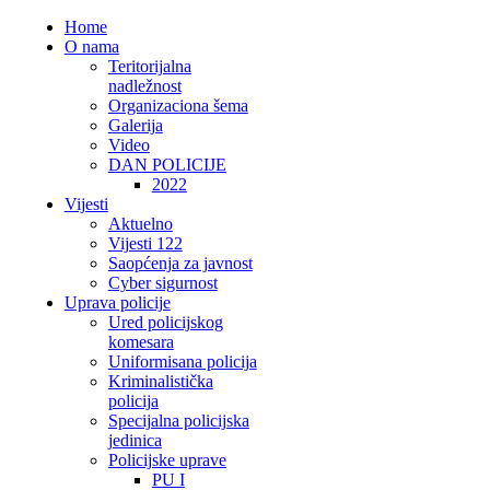
Home
O nama
Teritorijalna
nadležnost
Organizaciona šema
Galerija
Video
DAN POLICIJE
2022
Vijesti
Aktuelno
Vijesti 122
Saopćenja za javnost
Cyber sigurnost
Uprava policije
Ured policijskog
komesara
Uniformisana policija
Kriminalistička
policija
Specijalna policijska
jedinica
Policijske uprave
PU I