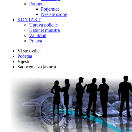
Potrage
Potjernice
Nestale osobe
KONTAKT
Uprava policije
Kabinet ministra
WebMail
Prijava
Vi ste ovdje:
Početna
Vijesti
Saopćenja za javnost