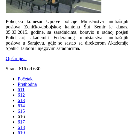
Policijski komesar Uprave policije Ministarstva unutrašnjih
poslova Zeničko-dobojskog kantona Šut Semir je danas,
05.03.2015. godine, sa saradnicima, boravio u radnoj posjeti
Policijskoj akademiji Federalnog ministarstva unutrašnjih
poslova u Sarajevu, gdje se sastao sa direktorom Akademije
Spahić Taibom i njegovim saradnicima.
Opširnije...
Strana 616 od 630
Početak
Prethodna
611
612
613
614
615
616
617
618
619