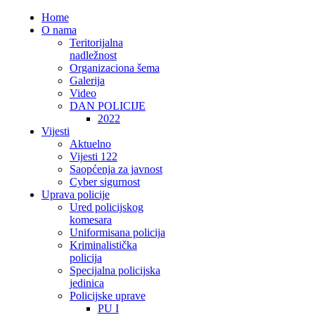
Home
O nama
Teritorijalna
nadležnost
Organizaciona šema
Galerija
Video
DAN POLICIJE
2022
Vijesti
Aktuelno
Vijesti 122
Saopćenja za javnost
Cyber sigurnost
Uprava policije
Ured policijskog
komesara
Uniformisana policija
Kriminalistička
policija
Specijalna policijska
jedinica
Policijske uprave
PU I