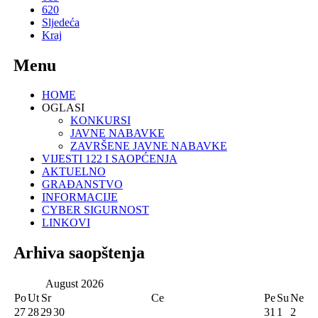
620
Sljedeća
Kraj
Menu
HOME
OGLASI
KONKURSI
JAVNE NABAVKE
ZAVRŠENE JAVNE NABAVKE
VIJESTI 122 I SAOPĆENJA
AKTUELNO
GRAĐANSTVO
INFORMACIJE
CYBER SIGURNOST
LINKOVI
Arhiva saopštenja
August
2026
Po
Ut
Sr
Ce
Pe
Su
Ne
27
28
29
30
31
1
2