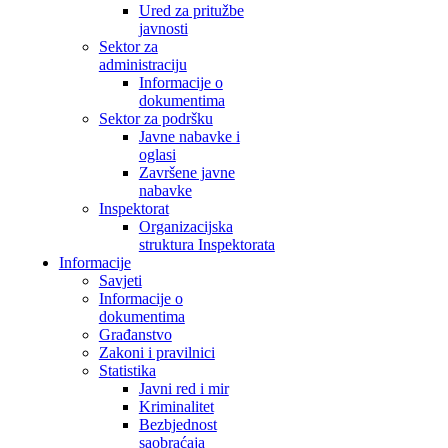
Ured za pritužbe
javnosti
Sektor za
administraciju
Informacije o
dokumentima
Sektor za podršku
Javne nabavke i
oglasi
Završene javne
nabavke
Inspektorat
Organizacijska
struktura Inspektorata
Informacije
Savjeti
Informacije o
dokumentima
Građanstvo
Zakoni i pravilnici
Statistika
Javni red i mir
Kriminalitet
Bezbjednost
saobraćaja