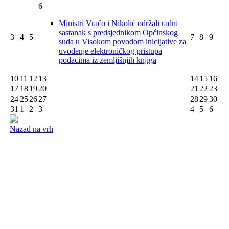
6
Ministri Vračo i Nikolić održali radni
sastanak s predsjednikom Općinskog
3
4
5
7
8
9
suda u Visokom povodom inicijative za
uvođenje elektroničkog pristupa
podacima iz zemljišnjih knjiga
10
11
12
13
14
15
16
17
18
19
20
21
22
23
24
25
26
27
28
29
30
31
1
2
3
4
5
6
Nazad na vrh