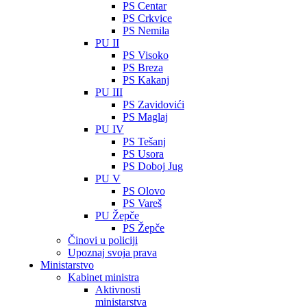
PS Centar
PS Crkvice
PS Nemila
PU II
PS Visoko
PS Breza
PS Kakanj
PU III
PS Zavidovići
PS Maglaj
PU IV
PS Tešanj
PS Usora
PS Doboj Jug
PU V
PS Olovo
PS Vareš
PU Žepče
PS Žepče
Činovi u policiji
Upoznaj svoja prava
Ministarstvo
Kabinet ministra
Aktivnosti
ministarstva