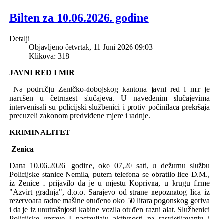
Bilten za 10.06.2026. godine
Detalji
Objavljeno četvrtak, 11 Juni 2026 09:03
Klikova: 318
JAVNI RED I MIR
Na području Z
eničko-dobojskog
k
antona javni red i mir je
narušen u
četrnaest s
luča
j
eva
.
U naveden
im
slučajevima
intervenisali su policijski službenici i protiv počini
laca prekršaja
preduzeli zakonom predviđene mjere i radnje.
KRIMINALITET
Zenica
Dana 10.06.2026. godine, oko 07,20 sati,
u dežurnu službu
Policijske stanice Nemila, putem telefona se o
bratilo
lice D.M.,
iz Zenice i prijavilo da je u mjestu
Koprivna, u krugu firme
"A
zvirt gradnja
",
d.o.o. Sarajevo
od strane
nepoznatog lica iz
rezervoara radne mašine otuđeno oko 50 litara pogonskog goriva
i da je iz unutrašnjosti kabine vozila otuđen razni alat.
S
lužbenici
Policijske uprave I nastavljaju aktivnosti na rasvjetljavanju i