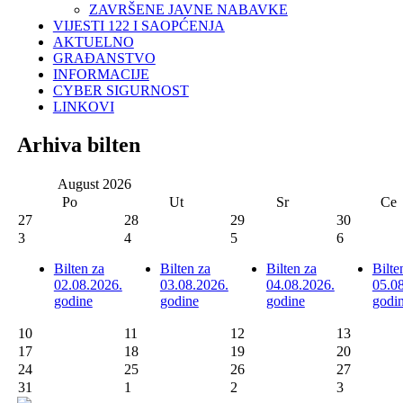
ZAVRŠENE JAVNE NABAVKE
VIJESTI 122 I SAOPĆENJA
AKTUELNO
GRAĐANSTVO
INFORMACIJE
CYBER SIGURNOST
LINKOVI
Arhiva bilten
August
2026
Po
Ut
Sr
Ce
27
28
29
30
3
4
5
6
Bilten za
Bilten za
Bilten za
Bilte
02.08.2026.
03.08.2026.
04.08.2026.
05.0
godine
godine
godine
godi
10
11
12
13
17
18
19
20
24
25
26
27
31
1
2
3