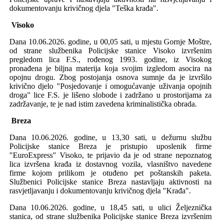
dokumentovanju krivičnog djela "Teška krađa".
Visoko
Dana 10.06.2026. godine, u 00,05 sati, u mjestu Gornje Moštre,
od
strane
službenika Policijske stanice Visoko izvršenim
pregledom lica
F.S., rođenog 1993
.
godine, iz Visokog
pronađen
a je biljna
materij
a
koja svojim izgledom asocira na
opojnu drogu
.
Z
bog
postojanja
osnova sumnje da je izvrši
l
o
krivično djelo
"Posjedovanje i omogućavanje uživanja opojnih
droga" lice F.S. je
lišeno slobode i zadržano u prostorijama za
zadržavanje
, te je nad istim zavedena kriminalistička obrada.
Breza
Dana 10.06.2026. godine, u 13,30 sati, u
dežurnu službu
Policijske stanice Breza je pristupio uposlenik
firme
"EuroExpress" Visoko, te prijavio
da je od strane nepoznatog
lica izvršena krađa iz dostavnog vozila, vlasništvo navedene
firme kojom prilikom je otuđeno pet poštanskih paketa.
S
lužbenici Policijske stanice Breza nastavljaju aktivnosti na
rasvjetljavanju i dokumentovanju krivičnog djela "Krađa".
Dana 10.06.2026. godine, u 18,45 sati, u ulici Željeznička
stanica,
od
strane
službenika Policijske stanice Breza izvršenim