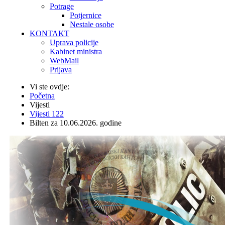
Potrage
Potjernice
Nestale osobe
KONTAKT
Uprava policije
Kabinet ministra
WebMail
Prijava
Vi ste ovdje:
Početna
Vijesti
Vijesti 122
Bilten za 10.06.2026. godine