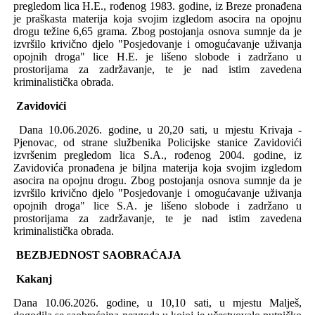
pregledom lica
H.E., rođenog 1983
.
godine, iz Breze
pronađen
a
je praškasta
materij
a
koja svojim izgledom asocira na opojnu
drogu
težine 6,65 grama.
Z
bog
postojanja
osnova sumnje da je
izvrši
l
o krivično djelo
"Posjedovanje i omogućavanje uživanja
opojnih droga" lice H.E. je
lišeno slobode i zadržano u
prostorijama za zadržavanje
, te je nad istim zavedena
kriminalistička obrada.
Zavidovići
Dana 10.06.2026. godine, u 20,20 sati, u mjestu Krivaja -
Pjenovac,
od
strane
službenika Policijske stanice Zavidovići
izvršenim pregledom lica
S.A., rođenog 2004
.
godine, iz
Zavidovića
pronađen
a je biljna
materij
a
koja svojim izgledom
asocira na opojnu drogu
.
Z
bog
postojanja
osnova sumnje da je
izvrši
l
o krivično djelo
"Posjedovanje i omogućavanje uživanja
opojnih droga" lice S.A. je
lišeno slobode i zadržano u
prostorijama za zadržavanje
, te je nad istim zavedena
kriminalistička obrada.
BEZBJEDNOST SAOBRAĆAJA
Kakanj
Dana 10.06.2026. godine, u 10,10 sati, u mjestu Malješ,