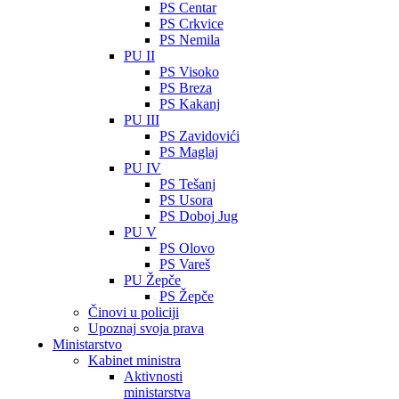
PS Centar
PS Crkvice
PS Nemila
PU II
PS Visoko
PS Breza
PS Kakanj
PU III
PS Zavidovići
PS Maglaj
PU IV
PS Tešanj
PS Usora
PS Doboj Jug
PU V
PS Olovo
PS Vareš
PU Žepče
PS Žepče
Činovi u policiji
Upoznaj svoja prava
Ministarstvo
Kabinet ministra
Aktivnosti
ministarstva