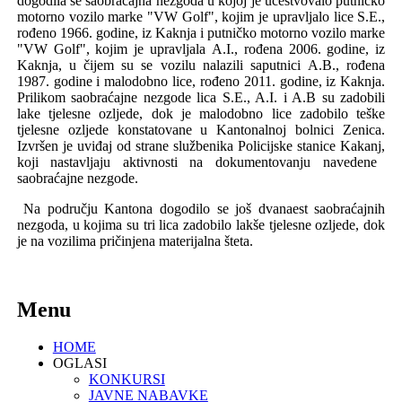
dogodila se saobraćajna nezgoda u kojoj
je
učestvova
lo
putničko
motorno vozilo marke "
VW Golf
"
, kojim je upravlja
lo lice S.E.,
rođeno
1966
. godine,
iz Kaknja i
putničko motorno vozilo
marke
"
VW Golf
"
, kojim je upravljala
A.I., rođena
2006
. godine,
iz
Kaknja,
u čijem
su se vozilu nalazili saputnici
A.B., rođena
1987
. godine i malodobno lice, rođeno
2011
. godine,
iz Kaknja.
Prilikom saobraćajne nezgode lica S.E., A.I. i A.B su zadobili
lake tjelesne ozljede, dok je malodobno lice zadobilo teške
tjelesne ozljede konstatovane u Kantonalnoj bolnici Zenica.
Izvršen
je
uviđaj od strane
službenika Policijske stanice Kakanj
,
koji nastavljaju aktivnosti na dokumentovanju navedene
saobraćajne nezgode.
Na području
K
antona
dogodi
l
o se još dvanaest s
aobraćaj
nih
nezgod
a, u kojima su tri lica zadobilo lakše tjelesne ozljede, dok
je na
vozilima pričinjena materijalna šteta.
Menu
HOME
OGLASI
KONKURSI
JAVNE NABAVKE