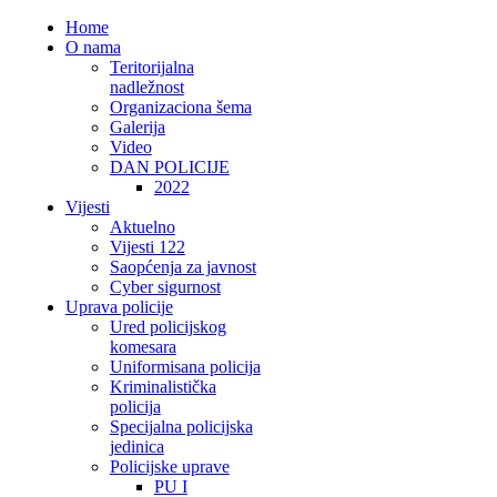
Home
O nama
Teritorijalna
nadležnost
Organizaciona šema
Galerija
Video
DAN POLICIJE
2022
Vijesti
Aktuelno
Vijesti 122
Saopćenja za javnost
Cyber sigurnost
Uprava policije
Ured policijskog
komesara
Uniformisana policija
Kriminalistička
policija
Specijalna policijska
jedinica
Policijske uprave
PU I