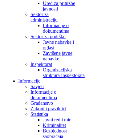
Ured za pritužbe
javnosti
Sektor za
administraciju
Informacije o
dokumentima
Sektor za podršku
Javne nabavke i
oglasi
Završene javne
nabavke
Inspektorat
Organizacijska
struktura Inspektorata
Informacije
Savjeti
Informacije o
dokumentima
Građanstvo
Zakoni i pravilnici
Statistika
Javni red i mir
Kriminalitet
Bezbjednost
saobraćaja