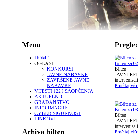
Menu
Pregled
HOME
OGLASI
Bilten za 0
KONKURSI
Bilten
JAVNE NABAVKE
JAVNI RED I
ZAVRŠENE JAVNE
intervenisali 
NABAVKE
Pročitaj viš
VIJESTI 122 I SAOPĆENJA
AKTUELNO
GRAĐANSTVO
INFORMACIJE
Bilten za 0
CYBER SIGURNOST
Bilten
LINKOVI
JAVNI RED I
intervenisali 
Arhiva bilten
Pročitaj viš