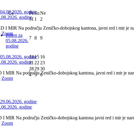
Ce
Pe
Su
Ne
4.08.2026. godine
31
1
2
 MIR Na području Zeničko-dobojskog kantona, javni red i mir je nar
e
Zoom
Bilten za
7
8
9
05.08.2026.
godine
14
15
16
5.08.2026. godine
21
22
23
28
29
30
 MIR Na području Zeničko-dobojskog kantona, javni red i mir je naru
4
5
6
e
Zoom
9.06.2026. godine
 MIR Na području Zeničko-dobojskog kantona javni red i mir je naruše
e
Zoom