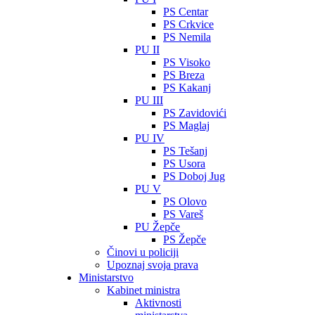
PS Centar
PS Crkvice
PS Nemila
PU II
PS Visoko
PS Breza
PS Kakanj
PU III
PS Zavidovići
PS Maglaj
PU IV
PS Tešanj
PS Usora
PS Doboj Jug
PU V
PS Olovo
PS Vareš
PU Žepče
PS Žepče
Činovi u policiji
Upoznaj svoja prava
Ministarstvo
Kabinet ministra
Aktivnosti