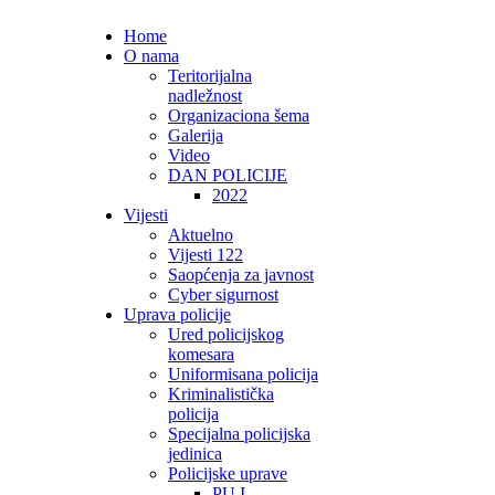
Home
O nama
Teritorijalna
nadležnost
Organizaciona šema
Galerija
Video
DAN POLICIJE
2022
Vijesti
Aktuelno
Vijesti 122
Saopćenja za javnost
Cyber sigurnost
Uprava policije
Ured policijskog
komesara
Uniformisana policija
Kriminalistička
policija
Specijalna policijska
jedinica
Policijske uprave
PU I