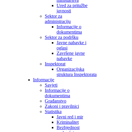
ministarstva
Ured za pritužbe
javnosti
Sektor za
administraciju
Informacije o
dokumentima
Sektor za podršku
Javne nabavke i
oglasi
Završene javne
nabavke
Inspektorat
Organizacijska
struktura Inspektorata
Informacije
Savjeti
Informacije o
dokumentima
Građanstvo
Zakoni i pravilnici
Statistika
Javni red i mir
Kriminalitet
Bezbjednost