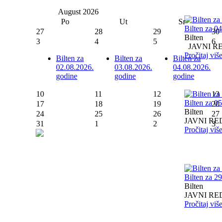
August
2026
Po
Ut
Sr
Bilten za 0
27
28
29
30
Bilten
3
4
5
6
JAVNI RED I
Pročitaj viš
Bilten za
Bilten za
Bilten za
02.08.2026.
03.08.2026.
04.08.2026.
godine
godine
godine
10
11
12
13
Bilten za 0
17
18
19
20
Bilten
24
25
26
27
JAVNI RED I
31
1
2
3
Pročitaj viš
Bilten za 2
Bilten
JAVNI RED I
Pročitaj viš