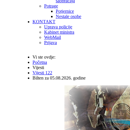
saobraćaja
Potrage
Potjernice
Nestale osobe
KONTAKT
Uprava policije
Kabinet ministra
WebMail
Prijava
Vi ste ovdje:
Početna
Vijesti
Vijesti 122
Bilten za 05.08.2026. godine