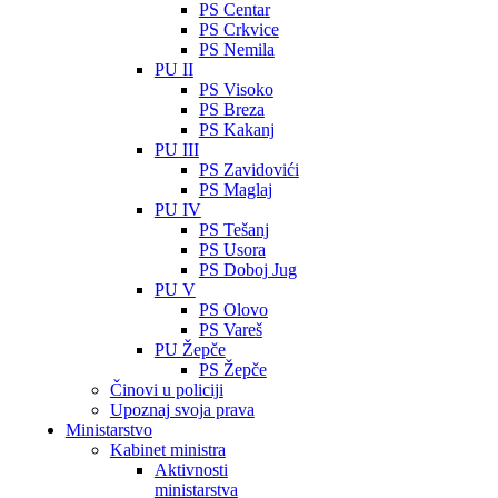
PS Centar
PS Crkvice
PS Nemila
PU II
PS Visoko
PS Breza
PS Kakanj
PU III
PS Zavidovići
PS Maglaj
PU IV
PS Tešanj
PS Usora
PS Doboj Jug
PU V
PS Olovo
PS Vareš
PU Žepče
PS Žepče
Činovi u policiji
Upoznaj svoja prava
Ministarstvo
Kabinet ministra
Aktivnosti
ministarstva