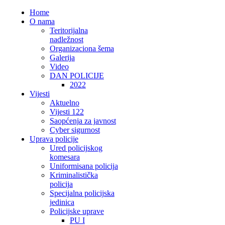
Home
O nama
Teritorijalna
nadležnost
Organizaciona šema
Galerija
Video
DAN POLICIJE
2022
Vijesti
Aktuelno
Vijesti 122
Saopćenja za javnost
Cyber sigurnost
Uprava policije
Ured policijskog
komesara
Uniformisana policija
Kriminalistička
policija
Specijalna policijska
jedinica
Policijske uprave
PU I