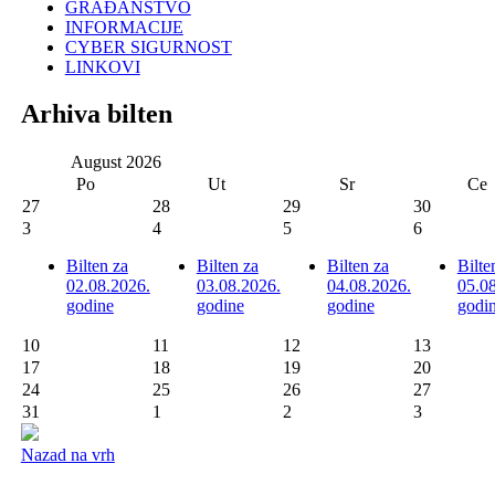
GRAĐANSTVO
INFORMACIJE
CYBER SIGURNOST
LINKOVI
Arhiva bilten
August
2026
Po
Ut
Sr
Ce
27
28
29
30
3
4
5
6
Bilten za
Bilten za
Bilten za
Bilte
02.08.2026.
03.08.2026.
04.08.2026.
05.0
godine
godine
godine
godi
10
11
12
13
17
18
19
20
24
25
26
27
31
1
2
3
Nazad na vrh