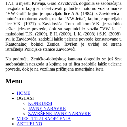
17.1, u mjestu Krivaja, Grad Zavidovići, dogodila se saobraćajna
nezgoda u kojoj su učestvovali p
utničko motorno vozilo
marke
"VW
Golf
"
kojim je upravljalo lice
A.
S
. (
1984
)
iz Zavidovića i
p
utničko motorno vozilo,
marke
"VW
Jetta
",
kojim je upravljalo
lice
V.
K
. (
1971
)
iz Zavidovića
. Tom prilikom V.K. je
zadobio
teške tjelesne povrede, dok su saputnici iz
vozila "VW
Jetta
"
malodobni
T.
K
.
(
2009
)
,
E.
H
. (
2009
),
L.
K
. (
2008
)
i
S.
K
. (
2008
),
svi iz Zavidovića, zadobili lakše tjelesne povrede konstatovane u
K
antonalnoj bolnici
Zenica.
Izvršen je uviđaj od strane
istražitelja Policijske stanice Zavidovići.
Na području Ze
ničko
-
d
o
bojskog
kantona dogodi
lo se još šest
s
aobraćajn
ih
nezgo
da u kojima su tri lica zadobila lakše tjelesne
povrede, dok je na vozilima p
ričinjena
materijalna štet
a.
Menu
HOME
OGLASI
KONKURSI
JAVNE NABAVKE
ZAVRŠENE JAVNE NABAVKE
VIJESTI 122 I SAOPĆENJA
AKTUELNO