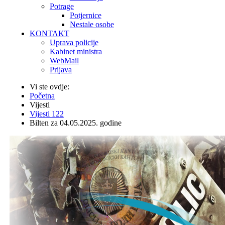
Potrage
Potjernice
Nestale osobe
KONTAKT
Uprava policije
Kabinet ministra
WebMail
Prijava
Vi ste ovdje:
Početna
Vijesti
Vijesti 122
Bilten za 04.05.2025. godine