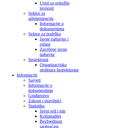
Ured za pritužbe
javnosti
Sektor za
administraciju
Informacije o
dokumentima
Sektor za podršku
Javne nabavke i
oglasi
Završene javne
nabavke
Inspektorat
Organizacijska
struktura Inspektorata
Informacije
Savjeti
Informacije o
dokumentima
Građanstvo
Zakoni i pravilnici
Statistika
Javni red i mir
Kriminalitet
Bezbjednost
saobraćaja