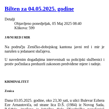
Bilten za 04.05.2025. godine
Detalji
Objavljeno ponedjeljak, 05 Maj 2025 08:40
Klikova: 599
JAVNI RED I MIR
Na području Z
eničko-dobojskog
k
antona javni red i mir je
narušen u
jeda
naest sluča
jeva.
U naveden
im
događajima
intervenisali su policijski službenici i
protiv počini
laca
preduzeli zakonom predviđene mjere i radnje.
KRIMINALITET
Zenica
Dana 03.05.2025.
godine, oko 23,30 sati, u ulici Bulevar
Ezhera
Eze Arnautovića, od strane lica
D.
Š
. (
1984
)
iz Novog Sada
,