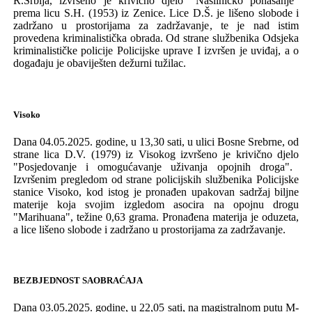
R.Srbija
, izvršeno je krivično djelo
"
Nasilničko ponašanje
"
prema licu
S.
H
.
(
1953
)
iz Zenice. Lice
D.Š. je
lišeno slobode i
zadržano u prostorijama za zadržavanje
, te je nad istim
provedena kriminalistička obrada
. Od strane
službenika Odsjeka
kriminalističke policije Policijske uprave
I izvršen
je
uviđaj,
a o
događaju je obaviješten
dežurni tužilac
.
Visoko
Dana 04.05.2025.
godine, u 13,30 sati, u ulici Bosne Srebrne, od
strane lica
D.
V
. (
1979
)
iz Visokog izvršeno je krivično djelo
"
Posjedovanje i omogu
ć
avanje uživanja opojnih droga
"
.
Izvršenim pregledom od strane policijskih službenika P
olicijske
stanice
Visoko, kod
istog
je pronađen upakovan sadržaj biljne
materije koja svojim izgledom asocira na opojnu drogu
"
Marihuana
",
težine 0,63 grama. Pr
onađena materija je
oduzet
a
,
a
l
ice lišeno slobode i zadržano u prostorijama za zadržavanje.
BEZBJEDNOST SAOBRAĆAJA
Dana 03.05.2025.
godine, u 22,05 sati, na magistralnom putu M-