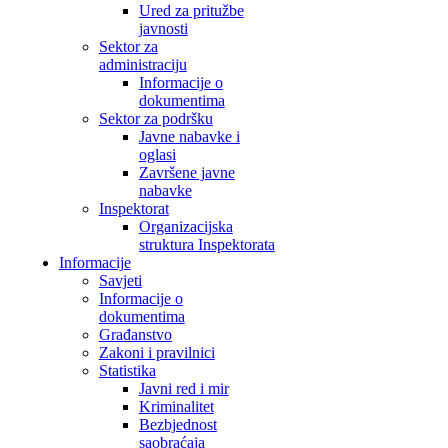
Ured za pritužbe
javnosti
Sektor za
administraciju
Informacije o
dokumentima
Sektor za podršku
Javne nabavke i
oglasi
Završene javne
nabavke
Inspektorat
Organizacijska
struktura Inspektorata
Informacije
Savjeti
Informacije o
dokumentima
Građanstvo
Zakoni i pravilnici
Statistika
Javni red i mir
Kriminalitet
Bezbjednost
saobraćaja