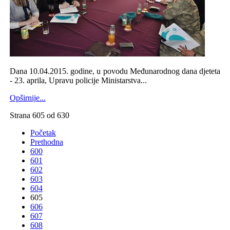
Dana 10.04.2015. godine, u povodu Međunarodnog dana djeteta
- 23. aprila, Upravu policije Ministarstva...
Opširnije...
Strana 605 od 630
Početak
Prethodna
600
601
602
603
604
605
606
607
608