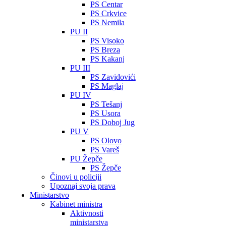
PS Centar
PS Crkvice
PS Nemila
PU II
PS Visoko
PS Breza
PS Kakanj
PU III
PS Zavidovići
PS Maglaj
PU IV
PS Tešanj
PS Usora
PS Doboj Jug
PU V
PS Olovo
PS Vareš
PU Žepče
PS Žepče
Činovi u policiji
Upoznaj svoja prava
Ministarstvo
Kabinet ministra
Aktivnosti
ministarstva