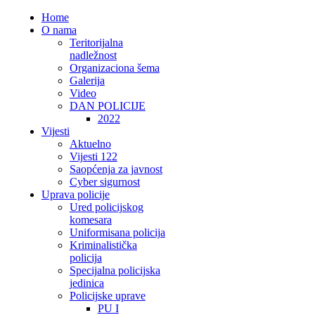
Home
O nama
Teritorijalna
nadležnost
Organizaciona šema
Galerija
Video
DAN POLICIJE
2022
Vijesti
Aktuelno
Vijesti 122
Saopćenja za javnost
Cyber sigurnost
Uprava policije
Ured policijskog
komesara
Uniformisana policija
Kriminalistička
policija
Specijalna policijska
jedinica
Policijske uprave
PU I