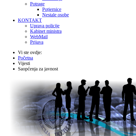
Potrage
Potjernice
Nestale osobe
KONTAKT
Uprava policije
Kabinet ministra
WebMail
Prijava
Vi ste ovdje:
Početna
Vijesti
Saopćenja za javnost