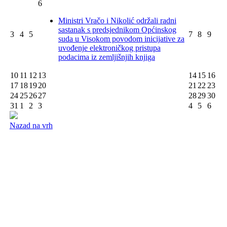
6
Ministri Vračo i Nikolić održali radni
sastanak s predsjednikom Općinskog
3
4
5
7
8
9
suda u Visokom povodom inicijative za
uvođenje elektroničkog pristupa
podacima iz zemljišnjih knjiga
10
11
12
13
14
15
16
17
18
19
20
21
22
23
24
25
26
27
28
29
30
31
1
2
3
4
5
6
Nazad na vrh