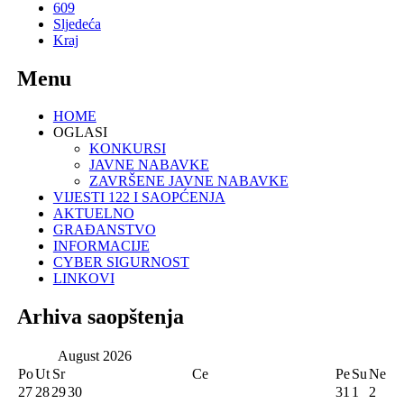
609
Sljedeća
Kraj
Menu
HOME
OGLASI
KONKURSI
JAVNE NABAVKE
ZAVRŠENE JAVNE NABAVKE
VIJESTI 122 I SAOPĆENJA
AKTUELNO
GRAĐANSTVO
INFORMACIJE
CYBER SIGURNOST
LINKOVI
Arhiva saopštenja
August
2026
Po
Ut
Sr
Ce
Pe
Su
Ne
27
28
29
30
31
1
2