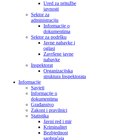
Ured za pritužbe
javnosti
Sektor za
administraciju
Informacije o
dokumentima
Sektor za podršku
Javne nabavke i
oglasi
Završene javne
nabavke
Inspektorat
Organizacijska
struktura Inspektorata
Informacije
Savjeti
Informacije o
dokumentima
Građanstvo
Zakoni i pravilnici
Statistika
Javni red i mir
Kriminalitet
Bezbjednost
saobraćaja