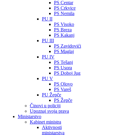
PS Centar
PS Crkvice
PS Nemila
PU II
PS Visoko
PS Breza
PS Kakanj
PU III
PS Zavidovići
PS Maglaj
PU IV
PS Tešanj
PS Usora
PS Doboj Jug
PU V
PS Olovo
PS Vareš
PU Žepče
PS Žepče
Činovi u policiji
Upoznaj svoja prava
Ministarstvo
Kabinet ministra
Aktivnosti
ministarstva