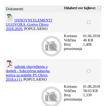
Odaberi sve fajlove:
Dokumenti:
OSNOVNI ELEMENTI
UGOVORA -Gorivo Olovo
2018-2020.
POPULARNO
Kreirano
01.06.2018
Veličina
46 KB
Broj
1,408
preuzimanja
sažetak obavještenja o
dodjeli - Sukcesivna nabavka
goriva za potrebe PS Olovo,
2018.g.(1).
POPULARNO
Kreirano
01.06.2018
Veličina
58.03 KB
Broj
1,339
preuzimanja