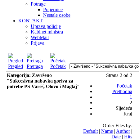
Potrage
Potjernice
Nestale osobe
KONTAKT
Uprava policije
Kabinet ministra
WebMail
Prijava
Pregled
Pretraga
Početak
Kategorija: Završeno -
Strana 2 od 2
"Sukcesivna nabavka goriva za
Početak
potrebe PS Vareš, Olovo i Maglaj"
Prethodna
1
2
Sljedeća
Kraj
Order Files by:
Default
|
Name
|
Author
|
Date
|
Hits