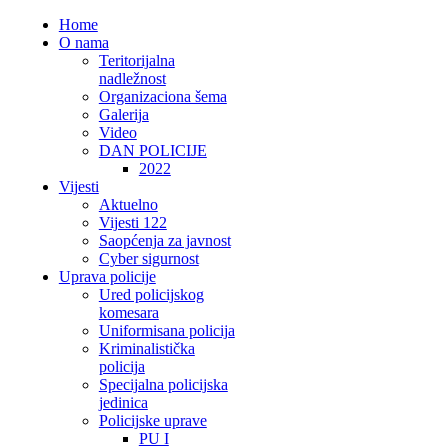
Home
O nama
Teritorijalna
nadležnost
Organizaciona šema
Galerija
Video
DAN POLICIJE
2022
Vijesti
Aktuelno
Vijesti 122
Saopćenja za javnost
Cyber sigurnost
Uprava policije
Ured policijskog
komesara
Uniformisana policija
Kriminalistička
policija
Specijalna policijska
jedinica
Policijske uprave
PU I