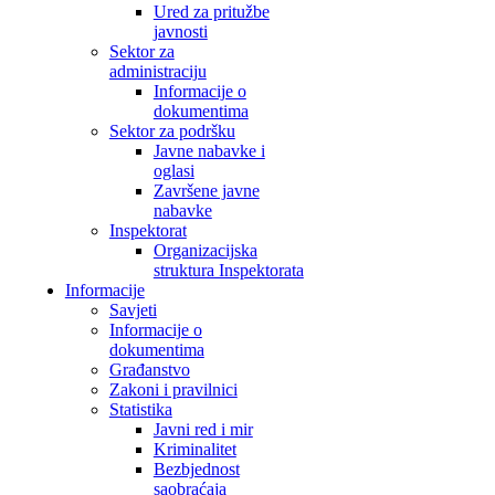
Ured za pritužbe
javnosti
Sektor za
administraciju
Informacije o
dokumentima
Sektor za podršku
Javne nabavke i
oglasi
Završene javne
nabavke
Inspektorat
Organizacijska
struktura Inspektorata
Informacije
Savjeti
Informacije o
dokumentima
Građanstvo
Zakoni i pravilnici
Statistika
Javni red i mir
Kriminalitet
Bezbjednost
saobraćaja