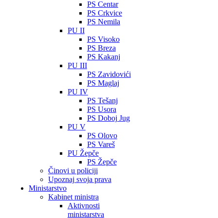
PS Centar
PS Crkvice
PS Nemila
PU II
PS Visoko
PS Breza
PS Kakanj
PU III
PS Zavidovići
PS Maglaj
PU IV
PS Tešanj
PS Usora
PS Doboj Jug
PU V
PS Olovo
PS Vareš
PU Žepče
PS Žepče
Činovi u policiji
Upoznaj svoja prava
Ministarstvo
Kabinet ministra
Aktivnosti
ministarstva