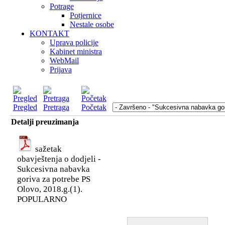
Potrage
Potjernice
Nestale osobe
KONTAKT
Uprava policije
Kabinet ministra
WebMail
Prijava
Pregled
Pretraga
Početak
Detalji preuzimanja
sažetak
obavještenja o dodjeli -
Sukcesivna nabavka
goriva za potrebe PS
Olovo, 2018.g.(1).
POPULARNO