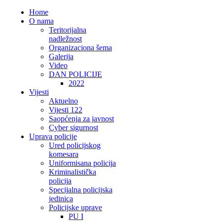
Home
O nama
Teritorijalna
nadležnost
Organizaciona šema
Galerija
Video
DAN POLICIJE
2022
Vijesti
Aktuelno
Vijesti 122
Saopćenja za javnost
Cyber sigurnost
Uprava policije
Ured policijskog
komesara
Uniformisana policija
Kriminalistička
policija
Specijalna policijska
jedinica
Policijske uprave
PU I