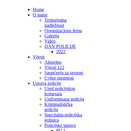
Home
O nama
Teritorijalna
nadležnost
Organizaciona šema
Galerija
Video
DAN POLICIJE
2022
Vijesti
Aktuelno
Vijesti 122
Saopćenja za javnost
Cyber sigurnost
Uprava policije
Ured policijskog
komesara
Uniformisana policija
Kriminalistička
policija
Specijalna policijska
jedinica
Policijske uprave
PU I