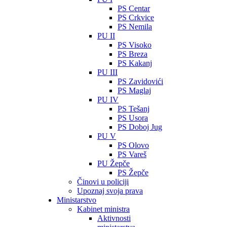
PS Centar
PS Crkvice
PS Nemila
PU II
PS Visoko
PS Breza
PS Kakanj
PU III
PS Zavidovići
PS Maglaj
PU IV
PS Tešanj
PS Usora
PS Doboj Jug
PU V
PS Olovo
PS Vareš
PU Žepče
PS Žepče
Činovi u policiji
Upoznaj svoja prava
Ministarstvo
Kabinet ministra
Aktivnosti