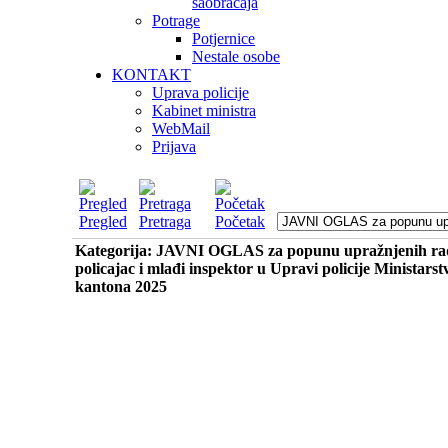
saobraćaja
Potrage
Potjernice
Nestale osobe
KONTAKT
Uprava policije
Kabinet ministra
WebMail
Prijava
Pregled
Pretraga
Početak
Kategorija: JAVNI OGLAS za popunu upražnjenih radni
policajac i mlađi inspektor u Upravi policije Ministar
kantona 2025