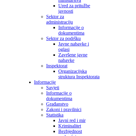
ministarstva
Ured za pritužbe
javnosti
Sektor za
administraciju
Informacije o
dokumentima
Sektor za podršku
Javne nabavke i
oglasi
Završene javne
nabavke
Inspektorat
Organizacijska
struktura Inspektorata
Informacije
Savjeti
Informacije o
dokumentima
Građanstvo
Zakoni i pravilnici
Statistika
Javni red i mir
Kriminalitet
Bezbjednost