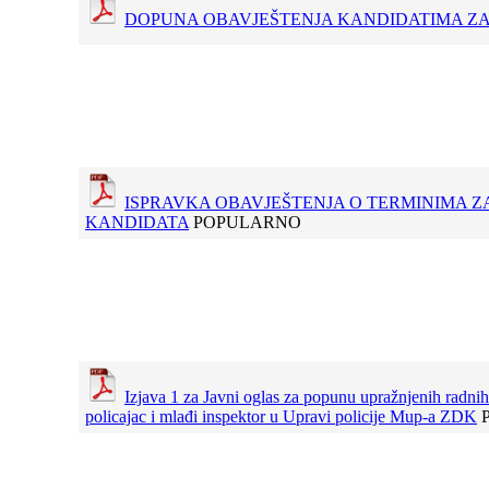
DOPUNA OBAVJEŠTENJA KANDIDATIMA ZA
ISPRAVKA OBAVJEŠTENJA O TERMINIMA 
KANDIDATA
POPULARNO
Izjava 1 za Javni oglas za popunu upražnjenih radnih
policajac i mlađi inspektor u Upravi policije Mup-a ZDK