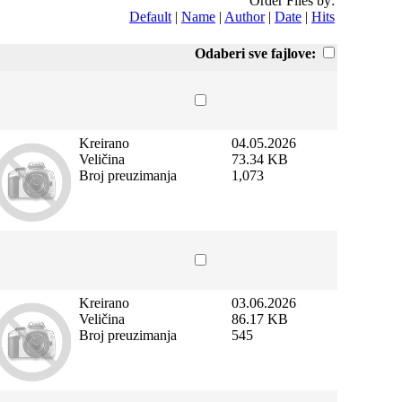
Order Files by:
Default
|
Name
|
Author
|
Date
|
Hits
Odaberi sve fajlove:
Kreirano
04.05.2026
Veličina
73.34 KB
Broj preuzimanja
1,073
Kreirano
03.06.2026
Veličina
86.17 KB
Broj preuzimanja
545