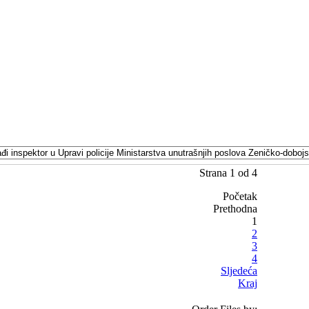
Strana 1 od 4
Početak
Prethodna
1
2
3
4
Sljedeća
Kraj