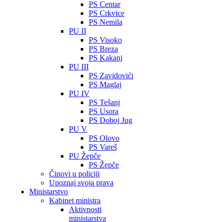
PS Centar
PS Crkvice
PS Nemila
PU II
PS Visoko
PS Breza
PS Kakanj
PU III
PS Zavidovići
PS Maglaj
PU IV
PS Tešanj
PS Usora
PS Doboj Jug
PU V
PS Olovo
PS Vareš
PU Žepče
PS Žepče
Činovi u policiji
Upoznaj svoja prava
Ministarstvo
Kabinet ministra
Aktivnosti
ministarstva