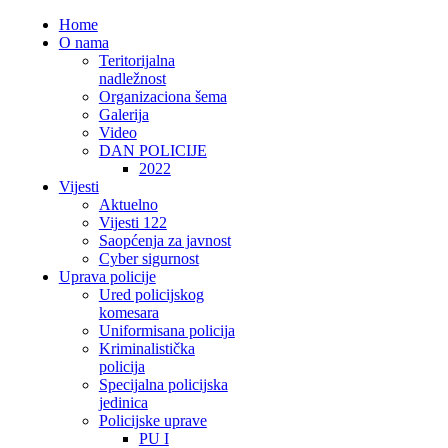
Home
O nama
Teritorijalna
nadležnost
Organizaciona šema
Galerija
Video
DAN POLICIJE
2022
Vijesti
Aktuelno
Vijesti 122
Saopćenja za javnost
Cyber sigurnost
Uprava policije
Ured policijskog
komesara
Uniformisana policija
Kriminalistička
policija
Specijalna policijska
jedinica
Policijske uprave
PU I