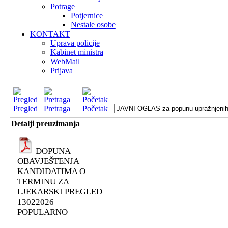
Potrage
Potjernice
Nestale osobe
KONTAKT
Uprava policije
Kabinet ministra
WebMail
Prijava
Pregled
Pretraga
Početak
Detalji preuzimanja
DOPUNA
OBAVJEŠTENJA
KANDIDATIMA O
TERMINU ZA
LJEKARSKI PREGLED
13022026
POPULARNO