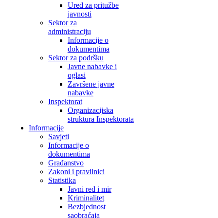
Ured za pritužbe
javnosti
Sektor za
administraciju
Informacije o
dokumentima
Sektor za podršku
Javne nabavke i
oglasi
Završene javne
nabavke
Inspektorat
Organizacijska
struktura Inspektorata
Informacije
Savjeti
Informacije o
dokumentima
Građanstvo
Zakoni i pravilnici
Statistika
Javni red i mir
Kriminalitet
Bezbjednost
saobraćaja