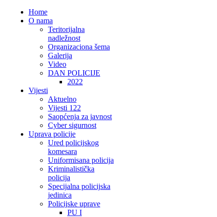
Home
O nama
Teritorijalna
nadležnost
Organizaciona šema
Galerija
Video
DAN POLICIJE
2022
Vijesti
Aktuelno
Vijesti 122
Saopćenja za javnost
Cyber sigurnost
Uprava policije
Ured policijskog
komesara
Uniformisana policija
Kriminalistička
policija
Specijalna policijska
jedinica
Policijske uprave
PU I