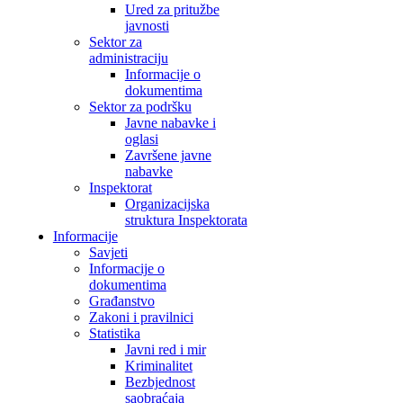
Ured za pritužbe
javnosti
Sektor za
administraciju
Informacije o
dokumentima
Sektor za podršku
Javne nabavke i
oglasi
Završene javne
nabavke
Inspektorat
Organizacijska
struktura Inspektorata
Informacije
Savjeti
Informacije o
dokumentima
Građanstvo
Zakoni i pravilnici
Statistika
Javni red i mir
Kriminalitet
Bezbjednost
saobraćaja