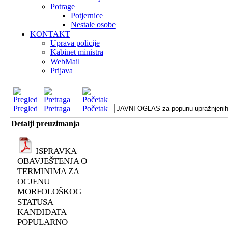
Potrage
Potjernice
Nestale osobe
KONTAKT
Uprava policije
Kabinet ministra
WebMail
Prijava
Pregled
Pretraga
Početak
Detalji preuzimanja
ISPRAVKA
OBAVJEŠTENJA O
TERMINIMA ZA
OCJENU
MORFOLOŠKOG
STATUSA
KANDIDATA
POPULARNO