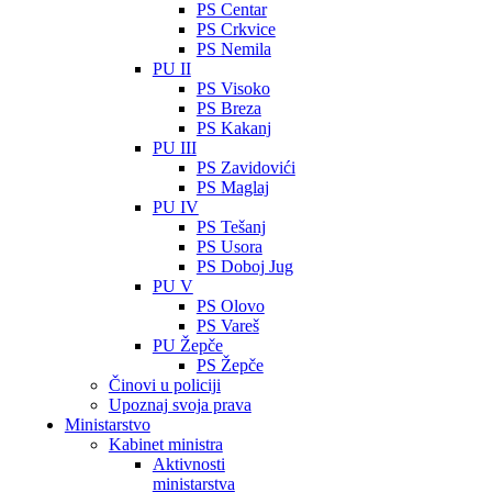
PS Centar
PS Crkvice
PS Nemila
PU II
PS Visoko
PS Breza
PS Kakanj
PU III
PS Zavidovići
PS Maglaj
PU IV
PS Tešanj
PS Usora
PS Doboj Jug
PU V
PS Olovo
PS Vareš
PU Žepče
PS Žepče
Činovi u policiji
Upoznaj svoja prava
Ministarstvo
Kabinet ministra
Aktivnosti
ministarstva