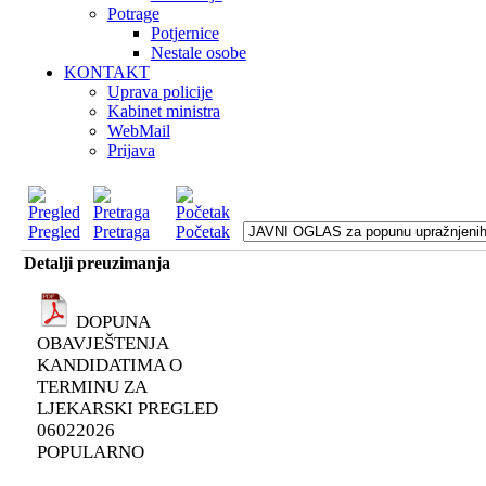
Potrage
Potjernice
Nestale osobe
KONTAKT
Uprava policije
Kabinet ministra
WebMail
Prijava
Pregled
Pretraga
Početak
Detalji preuzimanja
DOPUNA
OBAVJEŠTENJA
KANDIDATIMA O
TERMINU ZA
LJEKARSKI PREGLED
06022026
POPULARNO