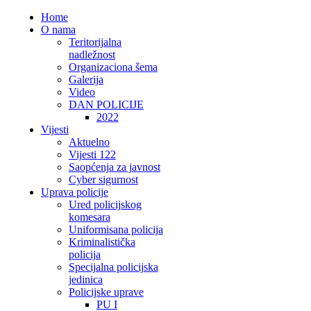
Home
O nama
Teritorijalna
nadležnost
Organizaciona šema
Galerija
Video
DAN POLICIJE
2022
Vijesti
Aktuelno
Vijesti 122
Saopćenja za javnost
Cyber sigurnost
Uprava policije
Ured policijskog
komesara
Uniformisana policija
Kriminalistička
policija
Specijalna policijska
jedinica
Policijske uprave
PU I