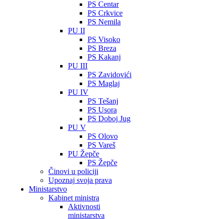
PS Centar
PS Crkvice
PS Nemila
PU II
PS Visoko
PS Breza
PS Kakanj
PU III
PS Zavidovići
PS Maglaj
PU IV
PS Tešanj
PS Usora
PS Doboj Jug
PU V
PS Olovo
PS Vareš
PU Žepče
PS Žepče
Činovi u policiji
Upoznaj svoja prava
Ministarstvo
Kabinet ministra
Aktivnosti
ministarstva