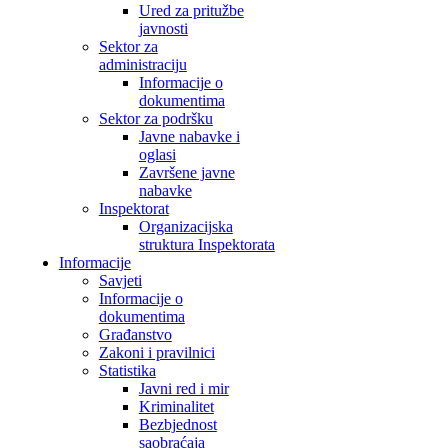
Ured za pritužbe
javnosti
Sektor za
administraciju
Informacije o
dokumentima
Sektor za podršku
Javne nabavke i
oglasi
Završene javne
nabavke
Inspektorat
Organizacijska
struktura Inspektorata
Informacije
Savjeti
Informacije o
dokumentima
Građanstvo
Zakoni i pravilnici
Statistika
Javni red i mir
Kriminalitet
Bezbjednost
saobraćaja