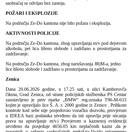
saobraćaj se odvijao bez zastoja.
POŽARI I EKSPLOZIJE
Na području Ze-Do kantona nije bilo požara i eksplozija.
AKTIVNOSTI POLICIJE
Na području Ze-Do kantona, zbog upravljanja m/v pod dejstvom
alkohola, pet lica lišeno slobode i zadržano u prostorijama za
zadržavanje.
Na području Ze-Do kantona, zbog narušavanja JRiM-a, jedno
lice lišeno slobode i zadržano u prostorijama za zadržavanje.
Zenica
Dana 20.06.2026 godine, u 17.25 sati, u ulici Kamberovča
čikma, Grad Zenica, od strane policijskih službenika PS Centar
zaustavljeno je pmv marke „BMW“ reg.oznaka T96-M-633
kojim je upravljalo lice Š. A. r. 2000 godine iz Zenice . Prilikom
kontrole kod sebe nije posjedovao vozačku dozvolu, provjerom
u IDEEA bazi podataka utvrđeno da isti upravlja prije sticanja
prava na upravljanje m/v.i Provjerom u kaznenoj evidenciji
utvrđeno da posjeduje 4656.05 km neplačenih kazni ,da je
povratnik u vršenju saobračajnih prekršaja.
Vozilo privremeno