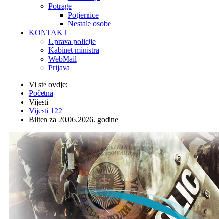
Potrage
Potjernice
Nestale osobe
KONTAKT
Uprava policije
Kabinet ministra
WebMail
Prijava
Vi ste ovdje:
Početna
Vijesti
Vijesti 122
Bilten za 20.06.2026. godine