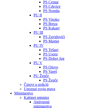
PS Centar
PS Crkvice
PS Nemila
PU II
PS Visoko
PS Breza
PS Kakanj
PU III
PS Zavidovići
PS Maglaj
PU IV
PS Tešanj
PS Usora
PS Doboj Jug
PU V
PS Olovo
PS Vareš
PU Žepče
PS Žepče
Činovi u policiji
Upoznaj svoja prava
Ministarstvo
Kabinet ministra
Aktivnosti
ministarstva