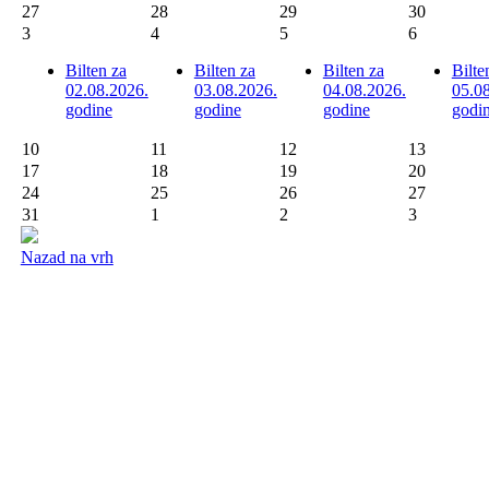
27
28
29
30
3
4
5
6
Bilten za
Bilten za
Bilten za
Bilte
02.08.2026.
03.08.2026.
04.08.2026.
05.0
godine
godine
godine
godi
10
11
12
13
17
18
19
20
24
25
26
27
31
1
2
3
Nazad na vrh