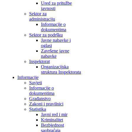
Ured za pritužbe
javnosti
Sektor za
administraciju
Informacije o
dokumentima
Sektor za podršku
Javne nabavke i
oglasi
Završene javne
nabavke
Inspektorat
Organizacijska
struktura Inspektorata
Informacije
Savjeti
Informacije o
dokumentima
Građanstvo
Zakoni i pravilnici
Statistika
Javni red i mir
Kriminalitet
Bezbjednost
saobraćaja