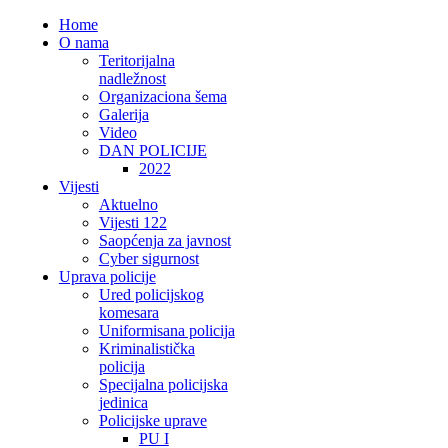
Home
O nama
Teritorijalna
nadležnost
Organizaciona šema
Galerija
Video
DAN POLICIJE
2022
Vijesti
Aktuelno
Vijesti 122
Saopćenja za javnost
Cyber sigurnost
Uprava policije
Ured policijskog
komesara
Uniformisana policija
Kriminalistička
policija
Specijalna policijska
jedinica
Policijske uprave
PU I